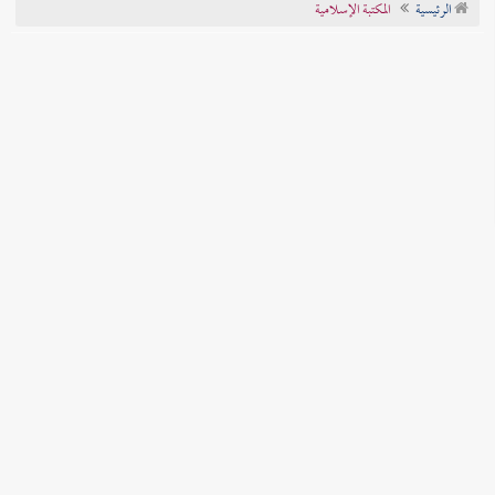
الرئيسية
المكتبة الإسلامية
تراجم الأعلام