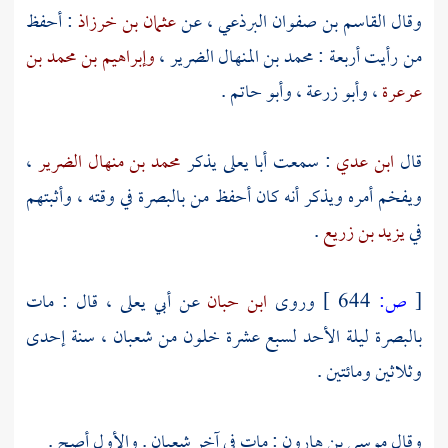
وقال
القاسم بن صفوان البرذعي
، عن
عثمان بن خرزاذ
: أحفظ
من رأيت أربعة :
محمد بن المنهال الضرير
،
وإبراهيم بن محمد بن
عرعرة
،
وأبو زرعة
،
وأبو حاتم
.
قال
ابن عدي
: سمعت
أبا يعلى
يذكر
محمد بن منهال الضرير
،
ويفخم أمره ويذكر أنه كان أحفظ من
بالبصرة
في وقته ، وأثبتهم
في
يزيد بن زريع
.
[
ص:
644 ]
وروى
ابن حبان
عن
أبي يعلى
، قال : مات
بالبصرة
ليلة الأحد لسبع عشرة خلون من شعبان ، سنة إحدى
وثلاثين ومائتين .
وقال
موسى بن هارون
: مات في آخر شعبان . والأول أصح .