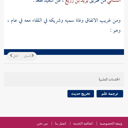
النسائي
من طريق
يزيد بن زريع
، عن
سعيد
فقط .
ومن غريب الاتفاق وفاة سميه وشريكه في اللقاء معه في عام ،
وهو :
السابق
التالي
الخدمات العلمية
ترجمة علم
تخريج حديث
وثيقة الخصوصية
اتفاقية الخدمة
اتصل بنا
من نحن