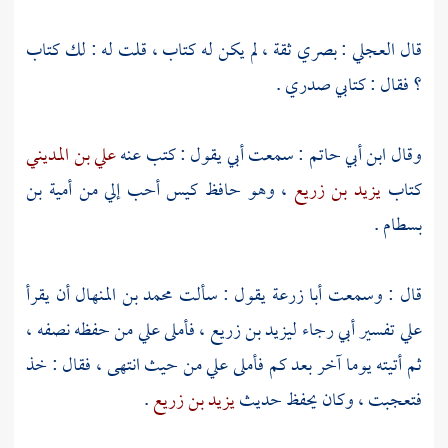
قال
العجلي
: بصري ثقة ، لم يكن له كتاب ، قلت له : لك كتاب
؟ فقال : كتابي صدري .
وقال
ابن أبي حاتم
: سمعت أبي يقول : كتب عنه
علي بن المديني
كتاب
يزيد بن زريع
، وهو حافظ كيس أحب إلي من
أمية بن
بسطام
.
قال : وسمعت
أبا زرعة
يقول : سألت
محمد بن المنهال
أن يقرأ
علي تفسير
أبي رجاء
ليزيد بن زريع
، فأملى علي من حفظه نصفه ،
ثم أتيته يوما آخر بعد كم فأملى علي من حيث انتهى ، فقال : خذ
فتعجبت ، وكان يحفظ حديث
يزيد بن زريع
.