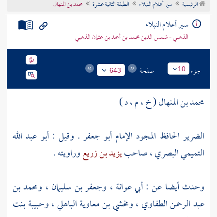
الرئيسية
سير أعلام النبلاء
الطبقة الثانية عشرة
محمد بن المنهال
تراجم الأعلام
سير أعلام النبلاء
الذهبي - شمس الدين محمد بن أحمد بن عثمان الذهبي
جزء
صفحة
10
643
محمد بن المنهال ( خ ، م ، د )
الضرير الحافظ المجود الإمام أبو جعفر . وقيل : أبو عبد الله
التميمي البصري ، صاحب
يزيد بن زريع
وراويته .
وحدث أيضا عن :
أبي عوانة
،
وجعفر بن سليمان
،
ومحمد بن
عبد الرحمن الطفاوي
،
ومخشي بن معاوية الباهلي
،
وحبيبة بنت