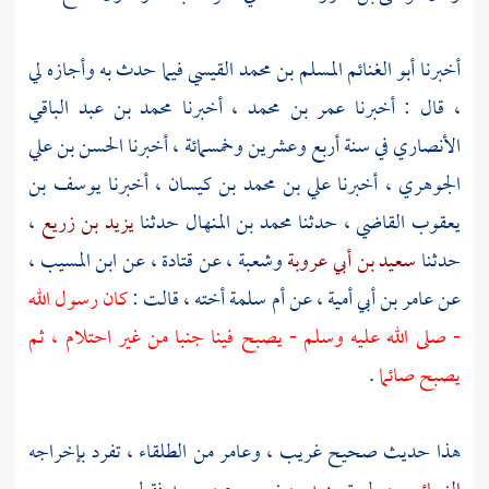
أخبرنا
أبو الغنائم المسلم بن محمد القيسي
فيما حدث به وأجازه لي
، قال : أخبرنا
عمر بن محمد
، أخبرنا
محمد بن عبد الباقي
الأنصاري
في سنة أربع وعشرين وخمسمائة ، أخبرنا
الحسن بن علي
الجوهري
، أخبرنا
علي بن محمد بن كيسان
، أخبرنا
يوسف بن
يعقوب القاضي
، حدثنا
محمد بن المنهال
حدثنا
يزيد بن زريع
،
حدثنا
سعيد بن أبي عروبة
وشعبة
، عن
قتادة
،
عن ابن المسيب
،
عن
عامر بن أبي أمية
، عن
أم سلمة
أخته ، قالت :
كان رسول الله
- صلى الله عليه وسلم - يصبح فينا جنبا من غير احتلام ، ثم
يصبح صائما
.
هذا حديث صحيح غريب ،
وعامر
من الطلقاء ، تفرد بإخراجه