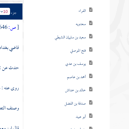
الفراء
جزء
10
سعدويه
[
ص:
646 ]
سعيد بن سليمان النشيطي
قاضي بغداد 
فتح الموصلي
يوسف بن عدي
حدث عن :
أحمد بن عاصم
روى عنه :
م
خالد بن خداش
صدقة بن الفضل
وصنف التص
أبو عبيد
قال
ابن معي