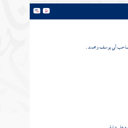
، صاحب
أبي يوسف
ومحمد
.
ه على نهاية .