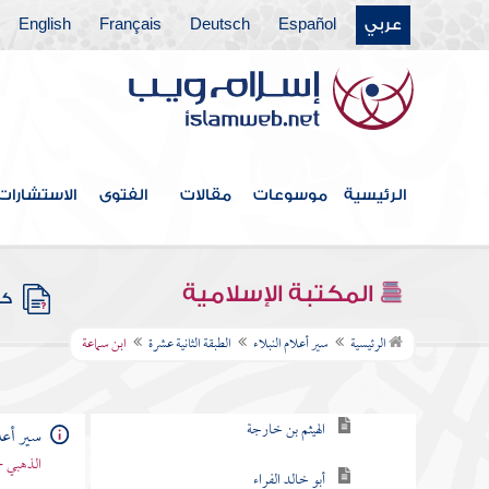
عربي
Español
Deutsch
Français
English
الطبقة الخامسة
الطبقة السادسة
الطبقة السابعة
الطبقة التاسعة
الرئيسية
موسوعات
مقالات
الفتوى
الاستشارات
الطبقة العاشرة
الطبقة الحادية عشرة
المكتبة الإسلامية
كتب
الطبقة الثانية عشرة
الرئيسية
سير أعلام النبلاء
الطبقة الثانية عشرة
ابن سماعة
بشر بن الحارث
الهيثم بن خارجة
سير أعلا
الذهبي -
أبو خالد الفراء