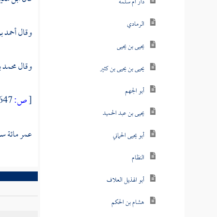
دار أم سلمة
الرمادي
وقال
أحمد ب
يحيى بن يحيى
وقال
محمد 
يحيى بن يحيى بن كثير
أبو الجهم
[
ص:
647 ]
يحيى بن عبد الحميد
عمر مائة سن
أبو يحيى الحماني
النظام
أبو الهذيل العلاف
هشام بن الحكم