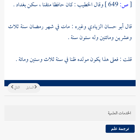
[
ص:
649 ]
وقال
الخطيب
: كان حافظا متقنا ، سكن
بغداد
.
قال
أبو حسان الزيادي
وغيره : مات في شهر رمضان سنة ثلاث
وعشرين ومائتين وله ستون سنة .
قلت : فعلى هذا يكون مولده ظنا في سنة ثلاث وستين ومائة .
السابق
التالي
الخدمات العلمية
ترجمة علم