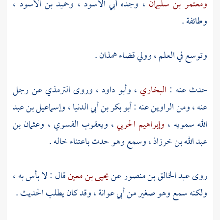
ومعتمر بن سليمان
، وجده
أبي الأسود
،
وحميد بن الأسود
،
وطائفة .
وتوسع في العلم ، وولي قضاء
همذان
.
حدث عنه :
البخاري
،
وأبو داود
، وروى
الترمذي
عن رجل
عنه ، ومن الراوين عنه :
أبو بكر بن أبي الدنيا
،
وإسماعيل بن عبد
الله سمويه
،
وإبراهيم الحربي
،
ويعقوب الفسوي
،
وعثمان بن
عبد الله بن خرزاذ
، وسمع وهو حدث باعتناء خاله .
روى
عبد الخالق بن منصور
عن
يحيى بن معين
قال : لا بأس به ،
ولكنه سمع وهو صغير من
أبي عوانة
، وقد كان يطلب الحديث .