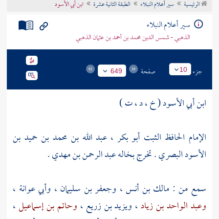
الرئيسية
سير أعلام النبلاء
الطبقة الثانية عشرة
ابن أبي الأسود
تراجم الأعلام
سير أعلام النبلاء
الذهبي - شمس الدين محمد بن أحمد بن عثمان الذهبي
جزء
صفحة
10
649
ابن أبي الأسود ( خ ، د ، ت )
الإمام الحافظ الثبت أبو بكر ، عبد الله بن محمد بن حميد بن
الأسود البصري . تخرج بخاله
عبد الرحمن بن مهدي
.
سمع من :
مالك بن أنس
،
وجعفر بن سليمان
،
وأبي عوانة
،
وعبد الواحد بن زياد
،
ويزيد بن زريع
،
وحاتم بن إسماعيل
،