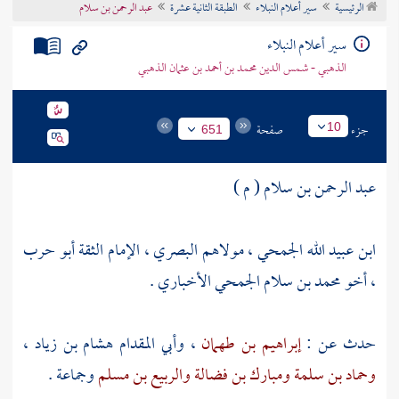
الرئيسية
سير أعلام النبلاء
الطبقة الثانية عشرة
عبد الرحمن بن سلام
تراجم الأعلام
سير أعلام النبلاء
الذهبي - شمس الدين محمد بن أحمد بن عثمان الذهبي
جزء
صفحة
10
651
عبد الرحمن بن سلام ( م )
ابن عبيد الله الجمحي ، مولاهم البصري ، الإمام الثقة أبو حرب
، أخو
محمد بن سلام الجمحي الأخباري
.
حدث عن :
إبراهيم بن طهمان
،
وأبي المقدام هشام بن زياد
،
وحماد بن سلمة
ومبارك بن فضالة
والربيع بن مسلم
وجماعة .