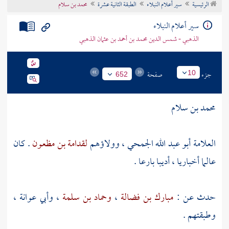
الرئيسية
سير أعلام النبلاء
الطبقة الثانية عشرة
محمد بن سلام
تراجم الأعلام
سير أعلام النبلاء
الذهبي - شمس الدين محمد بن أحمد بن عثمان الذهبي
جزء
صفحة
10
652
محمد بن سلام
العلامة أبو عبد الله الجمحي ، وولاؤهم
لقدامة بن مظعون
. كان
عالما أخباريا ، أديبا بارعا .
حدث عن :
مبارك بن فضالة
،
وحماد بن سلمة
،
وأبي عوانة
،
وطبقتهم .