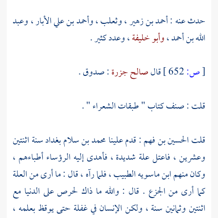
حدث عنه :
أحمد بن زهير
،
وثعلب
،
وأحمد بن علي الأبار
،
وعبد
الله بن أحمد
،
وأبو خليفة
، وعدد كثير .
[
ص:
652 ]
قال
صالح جزرة
: صدوق .
قلت : صنف كتاب " طبقات الشعراء " .
قلت
الحسين بن فهم
: قدم علينا
محمد بن سلام
بغداد
سنة اثنتين
وعشرين ، فاعتل علة شديدة ، فأهدى إليه الرؤساء أطباءهم ،
وكان منهم
ابن ماسويه الطبيب
، فلما رآه ، قال : ما أرى من العلة
كما أرى من الجزع . قال : والله ما ذاك لحرص على الدنيا مع
اثنتين وثمانين سنة ، ولكن الإنسان في غفلة حتى يوقظ بعلمه ،