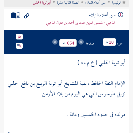
الرئيسية
سير أعلام النبلاء
الطبقة الثانية عشرة
أبو توبة الحلبي
تراجم الأعلام
سير أعلام النبلاء
الذهبي - شمس الدين محمد بن أحمد بن عثمان الذهبي
جزء
صفحة
10
654
أبو توبة الحلبي ( خ م ، د )
الإمام الثقة الحافظ ، بقية المشايخ أبو توبة الربيع بن نافع الحلبي
نزيل
طرسوس
التي هي اليوم من
بلاد الأرمن
.
مولده في حدود الخمسين ومائة .