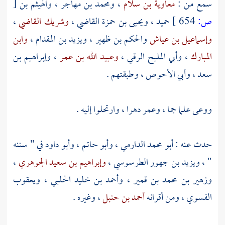
سمع من :
معاوية بن سلام
،
ومحمد بن مهاجر
،
والهيثم بن
[
ص:
654 ]
حميد
،
ويحيى بن حمزة القاضي
،
وشريك القاضي
،
وإسماعيل بن عياش
والحكم بن ظهير
،
ويزيد بن المقدام
،
وابن
المبارك
،
وأبي المليح الرقي
،
وعبيد الله بن عمر
،
وإبراهيم بن
سعد
،
وأبي الأحوص
، وطبقتهم .
ووعى علما جما ، وعمر دهرا ، وارتحلوا إليه .
حدث عنه :
أبو محمد الدارمي
،
وأبو حاتم
،
وأبو داود
في " سننه
" ،
ويزيد بن جهور الطرسوسي
،
وإبراهيم بن سعيد الجوهري
،
وزهير بن محمد بن قمير
،
وأحمد بن خليد الحلبي
،
ويعقوب
الفسوي
، ومن أقرانه
أحمد بن حنبل
، وغيره .