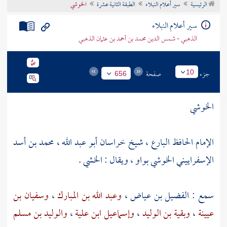
الرئيسية
سير أعلام النبلاء
الطبقة الثانية عشرة
الخوشي
تراجم الأعلام
سير أعلام النبلاء
الذهبي - شمس الدين محمد بن أحمد بن عثمان الذهبي
جزء
صفحة
10
656
الخوشي
الإمام الحافظ البارع ، شيخ
خراسان
أبو عبد الله ، محمد بن أسد
الإسفراييني الخوشي بواو ، ويقال : الخشي .
سمع :
الفضيل بن عياض
،
وعبد الله بن المبارك
،
وسفيان بن
عيينة
،
وبقية بن الوليد
،
وإسماعيل ابن علية
،
والوليد بن مسلم