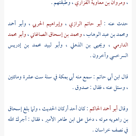
،
ومروان بن معاوية الفزاري
، وطبقتهم .
حدث عنه :
أبو حاتم الرازي
،
وإبراهيم الحربي
،
وأبو أحمد
ومحمد بن عبد الوهاب
،
ومحمد بن إسحاق الصاغاني
،
وأبو محمد
الدارمي
،
ويحيى بن الذهلي
،
وأبو لبيد محمد بن إدريس
السرخسي
وآخرون .
قال
ابن أبي حاتم
: سمع منه أبي
بمكة
في سنة ست عشرة ومائتين
، وسئل عنه ، فقال : صدوق .
وقال
أبو أحمد الحاكم
: كان أحد أركان الحديث ، ولما بلغ
إسحاق
بن راهويه
موته ، دخل على
ابن طاهر الأمير
، فقال : آجرك الله
في نصف
خراسان
.