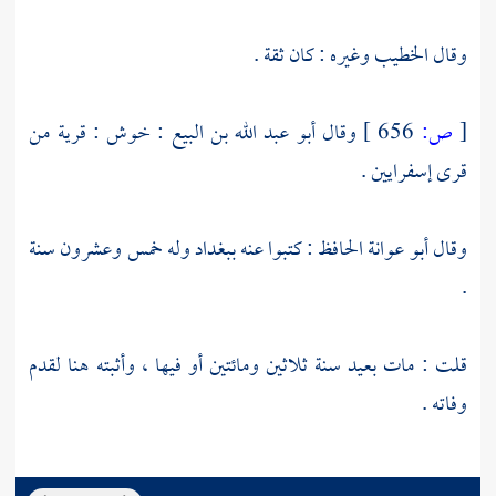
وقال
الخطيب
وغيره : كان ثقة .
[
ص:
656 ]
وقال
أبو عبد الله بن البيع
:
خوش
: قرية من
قرى
إسفرايين
.
وقال
أبو عوانة الحافظ
: كتبوا عنه
ببغداد
وله خمس وعشرون سنة
.
قلت : مات بعيد سنة ثلاثين ومائتين أو فيها ، وأثبته هنا لقدم
وفاته .