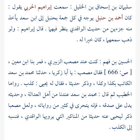
سليمان بن إسحاق بن الخليل
: سمعت
إبراهيم الحربي
يقول :
كان
أحمد بن حنبل
يوجه في كل جمعة
بحنبل
إلى
ابن سعد
يأخذ
منه جزءين من حديث
الواقدي
ينظر فيهما . قال
إبراهيم
: ولو
ذهب سمعهما ، كان خيرا له .
الحسين بن فهم
: كنت عند
مصعب الزبيري
، فمر بنا
ابن معين
،
[
ص:
666 ]
فقال
مصعب
: يا
أبا زكريا
، حدثنا
محمد بن سعد
الكاتب
بكذا وكذا ، وذكر حديثا ، فقال له
يحيى
: كذب . رواها
الخطيب
ثم قال :
محمد بن سعد
عندنا من أهل العدالة ، وحديثه
يدل على صدقه ، فإنه يتحرى في كثير من رواياته ، ولعل
مصعبا
ذكر
ليحيى
عنه حديثا من المناكير التي يرويها
الواقدي
، فنسبه
إلى الكذب .