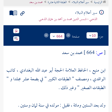
الرئيسية
سير أعلام النبلاء
الطبقة الثانية عشرة
محمد بن سعد
تراجم الأعلام
سير أعلام النبلاء
الذهبي - شمس الدين محمد بن أحمد بن عثمان الذهبي
جزء
صفحة
10
664
[
ص:
664 ]
محمد بن سعد
ابن منيع ، الحافظ العلامة الحجة أبو عبد الله البغدادي ، كاتب
الواقدي
، ومصنف " الطبقات الكبير " في بضعة عشر مجلدا و "
الطبقات الصغير " وغير ذلك .
ولد بعد الستين ومائة ، فقيل : مولده في سنة ثمان وستين .