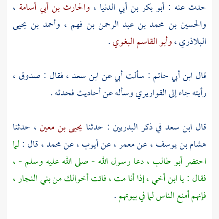
حدث عنه :
أبو بكر بن أبي الدنيا
،
والحارث بن أبي أسامة
،
والحسين بن محمد بن عبد الرحمن بن فهم
،
وأحمد بن يحيى
البلاذري
،
وأبو القاسم البغوي
.
قال
ابن أبي حاتم
: سألت أبي عن
ابن سعد
، فقال : صدوق ،
رأيته جاء إلى
القواريري
وسأله عن أحاديث فحدثه .
قال
ابن سعد
في ذكر البدريين : حدثنا
يحيى بن معين
، حدثنا
هشام بن يوسف
، عن
معمر
، عن
أيوب
، عن
محمد
، قال :
لما
احتضر
أبو طالب
، دعا رسول الله - صلى الله عليه وسلم - ،
فقال : يا ابن أخي ، إذا أنا مت ، فائت أخوالك من
بني النجار
،
فإنهم أمنع الناس لما في بيوتهم
.