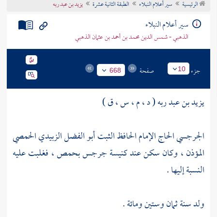
الرئيسية
سير أعلام النبلاء
الطبقة الثانية عشرة
يزيد بن عبد ربه
تراجم الأعلام
سير أعلام النبلاء
الذهبي - شمس الدين محمد بن أحمد بن عثمان الذهبي
جزء
صفحة
10
668
يزيد بن عبد ربه ( د ، م ، س ، ق )
الجرجسي الحاج الإمام الحافظ الثبت أبو الفضل الزبيدي الحمصي
المؤذن ، وكان سكن عند كنيسة جرجس
بحمص
، فغلبت عليه
النسبة إليها .
ولد سنة ثمان وستين ومائة .