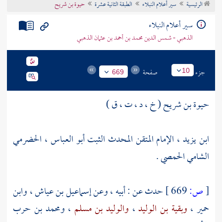
الرئيسية
سير أعلام النبلاء
الطبقة الثانية عشرة
حيوة بن شريح
تراجم الأعلام
سير أعلام النبلاء
الذهبي - شمس الدين محمد بن أحمد بن عثمان الذهبي
جزء
صفحة
10
669
حيوة بن شريح ( خ ، د ، ت ، ق )
ابن يزيد ، الإمام المتقن المحدث الثبت أبو العباس ، الحضرمي
الشامي الحمصي .
[
ص:
669 ]
حدث عن : أبيه ، وعن
إسماعيل بن عياش
،
وابن
حمير
،
وبقية بن الوليد
،
والوليد بن مسلم
،
ومحمد بن حرب