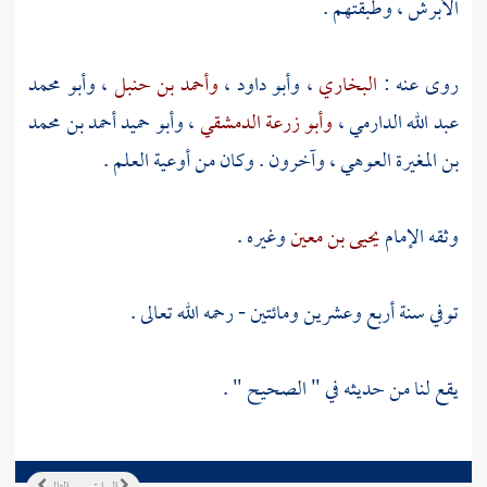
الأبرش
، وطبقتهم .
روى عنه :
البخاري
،
وأبو داود
،
وأحمد بن حنبل
،
وأبو محمد
عبد الله الدارمي
،
وأبو زرعة الدمشقي
،
وأبو حميد أحمد بن محمد
بن المغيرة العوهي
، وآخرون . وكان من أوعية العلم .
وثقه الإمام
يحيى بن معين
وغيره .
توفي سنة أربع وعشرين ومائتين - رحمه الله تعالى .
يقع لنا من حديثه في " الصحيح " .