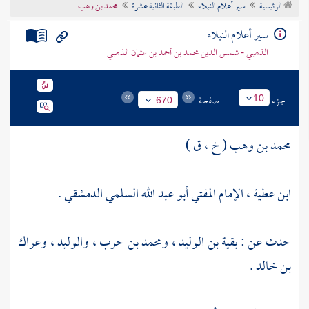
الرئيسية
سير أعلام النبلاء
الطبقة الثانية عشرة
محمد بن وهب
تراجم الأعلام
سير أعلام النبلاء
الذهبي - شمس الدين محمد بن أحمد بن عثمان الذهبي
جزء
صفحة
10
670
محمد بن وهب ( خ ، ق )
ابن عطية ، الإمام المفتي أبو عبد الله السلمي الدمشقي .
حدث عن :
بقية بن الوليد
،
ومحمد بن حرب
،
والوليد
،
وعراك
بن خالد
.