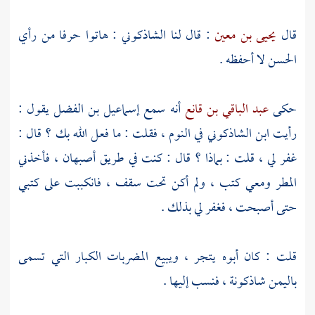
قال
يحيى بن معين
: قال لنا
الشاذكوني
: هاتوا حرفا من رأي
الحسن
لا أحفظه .
حكى
عبد الباقي بن قانع
أنه سمع
إسماعيل بن الفضل
يقول :
رأيت
ابن الشاذكوني
في النوم ، فقلت : ما فعل الله بك ؟ قال :
غفر لي ، قلت : بماذا ؟ قال : كنت في طريق
أصبهان
، فأخذني
المطر ومعي كتب ، ولم أكن تحت سقف ، فانكببت على كتبي
حتى أصبحت ، فغفر لي بذلك .
قلت : كان أبوه يتجر ، ويبيع المضربات الكبار التي تسمى
باليمن
شاذكونة ، فنسب إليها .