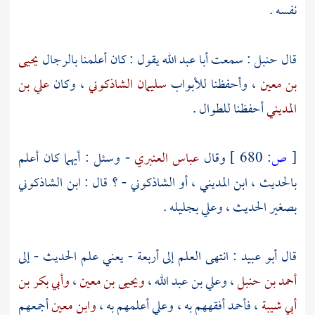
نفسه .
قال
حنبل
: سمعت
أبا عبد الله
يقول : كان أعلمنا بالرجال
يحيى
بن معين
، وأحفظنا للأبواب
سليمان الشاذكوني
، وكان
علي بن
المديني
أحفظنا للطوال .
[
ص:
680 ]
وقال
عباس العنبري
- وسئل : أيهما كان أعلم
بالحديث ،
ابن المديني
، أو
الشاذكوني
- ؟ قال :
ابن الشاذكوني
بصغير الحديث ،
وعلي
بجليله .
قال
أبو عبيد
: انتهى العلم إلى أربعة - يعني علم الحديث - إلى
أحمد بن حنبل
،
وعلي بن عبد الله
،
ويحيى بن معين
،
وأبي بكر بن
أبي شيبة
،
فأحمد
أفقههم به ،
وعلي
أعلمهم به ،
وابن معين
أجمعهم