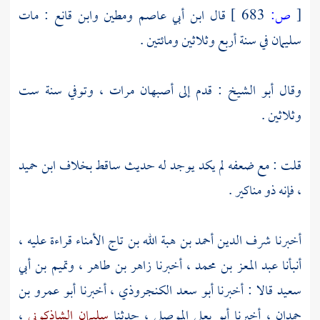
[
ص:
683 ]
قال
ابن أبي عاصم
ومطين
وابن قانع
: مات
سليمان
في سنة أربع وثلاثين ومائتين .
وقال
أبو الشيخ
: قدم إلى
أصبهان
مرات ، وتوفي سنة ست
وثلاثين .
قلت : مع ضعفه لم يكد يوجد له حديث ساقط بخلاف
ابن حميد
، فإنه ذو مناكير .
أخبرنا
شرف الدين أحمد بن هبة الله بن تاج الأمناء
قراءة عليه ،
أنبأنا
عبد المعز بن محمد
، أخبرنا
زاهر بن طاهر
،
وتميم بن أبي
سعيد
قالا : أخبرنا
أبو سعد الكنجروذي
، أخبرنا
أبو عمرو بن
حمدان
، أخبرنا
أبو يعلى الموصلي
، حدثنا
سليمان الشاذكوني
،