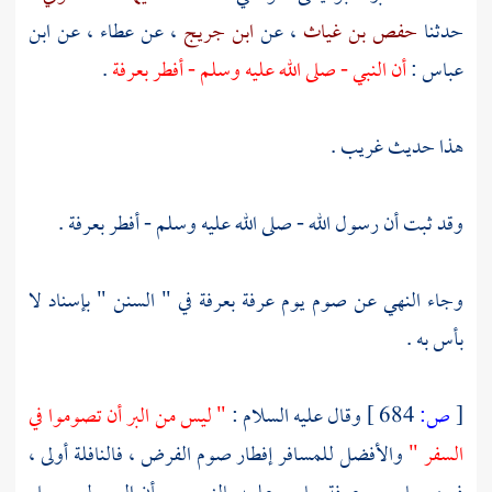
حدثنا
حفص بن غياث
، عن
ابن جريج
، عن
عطاء
، عن
ابن
عباس
:
أن النبي - صلى الله عليه وسلم - أفطر
بعرفة
.
هذا حديث غريب .
وقد ثبت أن رسول الله - صلى الله عليه وسلم - أفطر
بعرفة
.
وجاء النهي عن صوم يوم عرفة
بعرفة
في " السنن " بإسناد لا
بأس به .
[
ص:
684 ]
وقال عليه السلام :
" ليس من البر أن تصوموا في
السفر "
والأفضل للمسافر إفطار صوم الفرض ، فالنافلة أولى ،