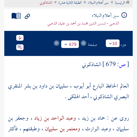
الرئيسية
سير أعلام النبلاء
الطبقة الثانية عشرة
الشاذكوني
تراجم الأعلام
سير أعلام النبلاء
الذهبي - شمس الدين محمد بن أحمد بن عثمان الذهبي
جزء
صفحة
10
679
[
ص:
679 ]
الشاذكوني
العالم الحافظ البارع أبو أيوب ، سليمان بن داود بن بشر المنقري
البصري الشاذكوني ، أحد الهلكى .
روى عن :
حماد بن زيد
،
وعبد الواحد بن زياد
،
وجعفر بن
سليمان
،
وعبد الوارث
،
ومعتمر بن سليمان
، وطبقتهم ، فأكثر