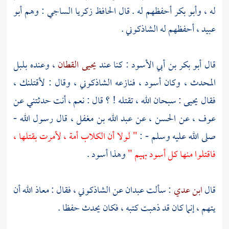
له ،
وأبو بكر
أحفظهم له . قال
الحافظ زكريا الساجي
: وهم
أبو
عبيد
، أحفظهم له
الشاذكوني
.
قال
أبو بكر بن أبي الأسود
: كنا عند
يحيى القطان
، وعنده
بلبل
المحدث
، وكان أسود ، فنازعه
الشاذكوني
، وقال : لأقتلنك ،
فقال
يحيى
: سبحان الله ، تقتله ! ؟ قال : نعم ، أنت حدثتني عن
عوف
، عن
الحسن
، عن
عبد الله بن مغفل
، قال رسول الله -
صلى الله عليه وسلم - :
" لولا أن الكلاب أمة ، لأمرت بقتلها ،
فاقتلوا منها كل أسود بهيم "
وهذا أسود .
قال
ابن عدي
: سألت
عبدان
عن
الشاذكوني
، فقال : معاذ الله أن
يتهم ، إنما كان قد ذهبت كتبه ، فكان يحدث حفظا .