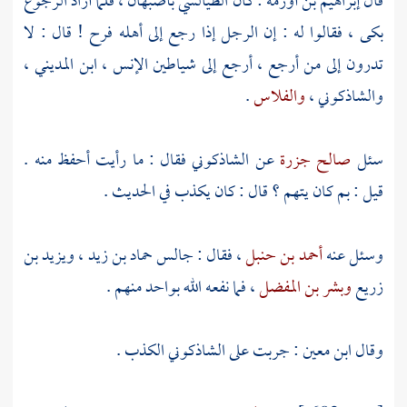
قال
إبراهيم بن أورمة
: كان
الطيالسي
بأصبهان
، فلما أراد الرجوع
بكى ، فقالوا له : إن الرجل إذا رجع إلى أهله فرح ! قال : لا
تدرون إلى من أرجع ، أرجع إلى شياطين الإنس ،
ابن المديني
،
والشاذكوني
،
والفلاس
.
سئل
صالح جزرة
عن
الشاذكوني
فقال : ما رأيت أحفظ منه .
قيل : بم كان يتهم ؟ قال : كان يكذب في الحديث .
وسئل عنه
أحمد بن حنبل
، فقال : جالس
حماد بن زيد
،
ويزيد بن
زريع
وبشر بن المفضل
، فما نفعه الله بواحد منهم .
وقال
ابن معين
: جربت على
الشاذكوني
الكذب .