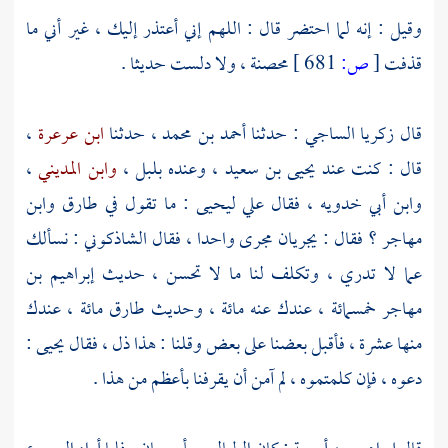
وقيل : إنه لما احتضر قال : اللهم إني أعتذر إليك ، غير أني ما
قذفت
[
ص:
681 ]
محصنة ، ولا دلست حديثا .
قال
زكريا الساجي
: حدثنا
أحمد بن محمد
، حدثنا
ابن عرعرة
،
قال : كنت عند
يحيى بن سعيد
، وعنده
بلبل
،
وابن المديني
،
وابن أبي خدويه
، فقال علي
ليحيى
: ما تقول في
طارق
وابن
مهاجر
؟ فقال : يجريان مجرى واحدا ، فقال
الشاذكوني
: نسألك
عما لا تدري ، وتكلف لنا ما لا تحسن ، حديث
إبراهيم بن
مهاجر
خمسمائة ، عندك عنه مائة ، وحديث
طارق
مائة ، عندك
منها عشرة ، فأقبل بعضنا على بعض وقلنا : هذا ذل ، فقال
يحيى
:
دعوه ، فإن كلمتموه ، لم آمن أن يقرفنا بأعظم من هذا .