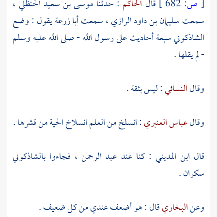
[
ص:
682 ]
قال
الحاكم
: حدثنا
موسى بن سعيد الحنظلي
،
سمعت
سليمان بن داود الرازي
، سمعت
أبا زرعة
يقول : وضع
الشاذكوني
سبعة أحاديث على رسول الله - صلى الله عليه وسلم
- لم يقلها .
وقال
النسائي
: ليس بثقة .
وقال
عباس العنبري
: انسلخ من العلم انسلاخ الحية من قشرها .
قال
ابن المديني
: كنا عند
عبد الرحمن
، فجاءوا بالشاذكوني
سكران .
وعن
البخاري
قال : هو أضعف عندي من كل ضعيف .