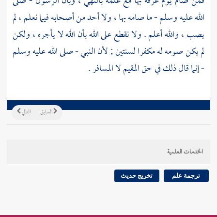
فمن صام يوم عرفة بها مع علمه بالنهي ، وبأن الرسول - صلى
الله عليه وسلم - ما صامه بها ، ولا أحد من أصحابه فيما نعلم ، لم
يصب ، والله أعلم . ولا نقطع على الله بأن الله لا يأجره ، ولكن
لم يكن صومه له مكفرا لسنتين ; لأن النبي - صلى الله عليه وسلم
- إنما قال ذلك في حق المقيم لا المسافر .
السابق
التالي
الخدمات العلمية
ترجمة علم
تخريج حديث