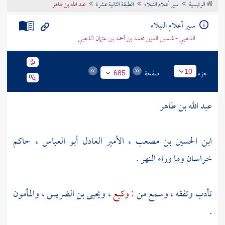
الرئيسية
سير أعلام النبلاء
الطبقة الثانية عشرة
عبد الله بن طاهر
تراجم الأعلام
سير أعلام النبلاء
الذهبي - شمس الدين محمد بن أحمد بن عثمان الذهبي
جزء
صفحة
10
685
عبد الله بن طاهر
ابن الحسين بن مصعب ، الأمير العادل أبو العباس ، حاكم
خراسان
وما وراء النهر
.
تأدب وتفقه ، وسمع من :
وكيع
،
ويحيى بن الضريس
،
والمأمون
.