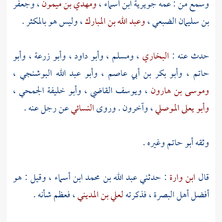
وسمع من : عمه
جويرية ابن أسماء
،
ومهدي بن ميمون
،
وجعفر
بن سليمان الضبعي
،
وعبد الله بن المبارك
، وليس هو بالمكثر .
حدث عنه :
البخاري
،
ومسلم
،
وأبو داود
،
وأبو زرعة
،
وأبو
حاتم
،
وأبو بكر بن أبي عاصم
،
وأبو عبد الله البوشنجي
،
وموسى بن هارون
،
ويوسف القاضي
،
وأبو خليفة الجمحي
،
وأبو يعلى الموصلي
، وآخرون . وروى
النسائي
عن رجل عنه .
وثقه
أبو حاتم
وغيره .
قال
ابن وارة
: حدثني
عبد الله بن محمد ابن أسماء
، وقيل : هو
أفضل
أهل
البصرة
، فذكرته
لعلي بن المديني
، فعظم شأنه .