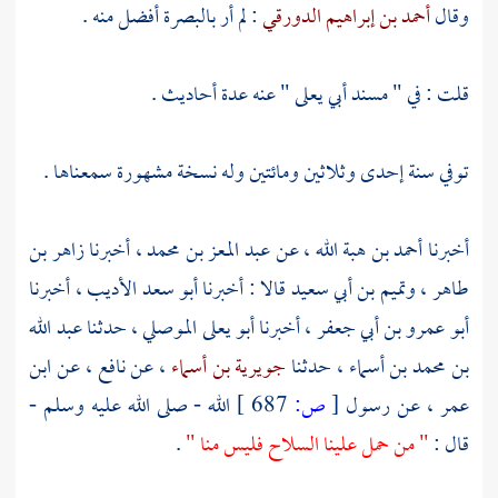
وقال
أحمد بن إبراهيم الدورقي
: لم أر
بالبصرة
أفضل منه .
قلت : في " مسند
أبي يعلى
" عنه عدة أحاديث .
توفي سنة إحدى وثلاثين ومائتين وله نسخة مشهورة سمعناها .
أخبرنا
أحمد بن هبة الله
، عن
عبد المعز بن محمد
، أخبرنا
زاهر بن
طاهر
،
وتميم بن أبي سعيد
قالا : أخبرنا
أبو سعد الأديب
، أخبرنا
أبو عمرو بن أبي جعفر
، أخبرنا
أبو يعلى الموصلي
، حدثنا
عبد الله
بن محمد بن أسماء
، حدثنا
جويرية بن أسماء
، عن
نافع
، عن
ابن
عمر
، عن رسول
[
ص:
687 ]
الله - صلى الله عليه وسلم -
قال :
" من حمل علينا السلاح فليس منا "
.