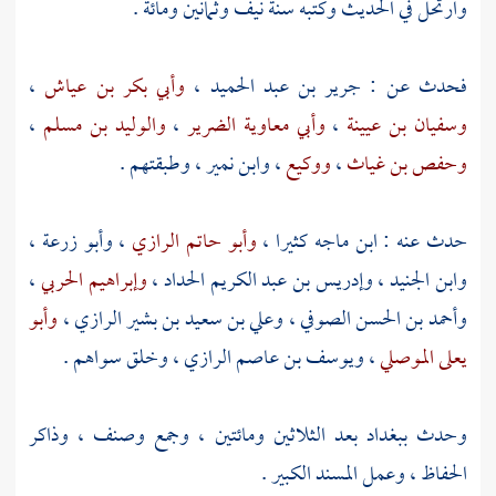
وارتحل في الحديث وكتبه سنة نيف وثمانين ومائة .
فحدث عن :
جرير بن عبد الحميد
،
وأبي بكر بن عياش
،
وسفيان بن عيينة
،
وأبي معاوية الضرير
،
والوليد بن مسلم
،
وحفص بن غياث
،
ووكيع
،
وابن نمير
، وطبقتهم .
حدث عنه :
ابن ماجه
كثيرا ،
وأبو حاتم الرازي
،
وأبو زرعة
،
وابن الجنيد
،
وإدريس بن عبد الكريم الحداد
،
وإبراهيم الحربي
،
وأحمد بن الحسن الصوفي
،
وعلي بن سعيد بن بشير الرازي
،
وأبو
يعلى الموصلي
،
ويوسف بن عاصم الرازي
، وخلق سواهم .
وحدث
ببغداد
بعد الثلاثين ومائتين ، وجمع وصنف ، وذاكر
الحفاظ ، وعمل المسند الكبير .