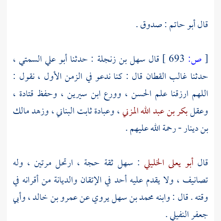
قال
أبو حاتم
: صدوق .
[
ص:
693 ]
قال
سهل بن زنجلة
: حدثنا
أبو علي السمتي
،
حدثنا
غالب القطان
قال : كنا ندعو في الزمن الأول ، نقول :
اللهم ارزقنا علم
الحسن
، وورع
ابن سيرين
، وحفظ
قتادة
،
وعقل
بكر بن عبد الله المزني
، وعبادة
ثابت البناني
، وزهد
مالك
بن دينار
- رحمة الله عليهم .
قال
أبو يعلى الخليلي
: سهل ثقة حجة ، ارتحل مرتين ، وله
تصانيف ، ولا يقدم عليه أحد في الإتقان والديانة من أقرانه في
وقته . قال : وابنه
محمد بن سهل
يروي عن
عمرو بن خالد
،
وأبي
جعفر النفيلي
.