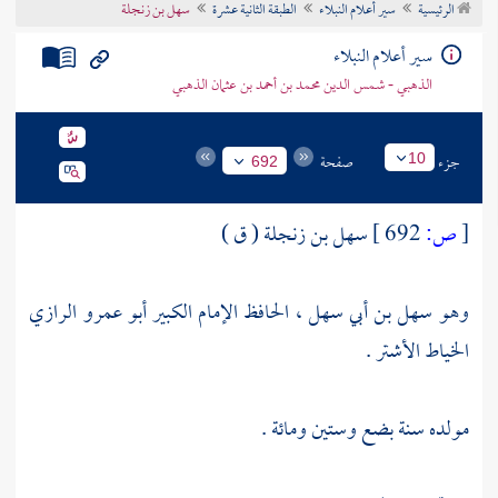
الرئيسية
سير أعلام النبلاء
الطبقة الثانية عشرة
سهل بن زنجلة
تراجم الأعلام
سير أعلام النبلاء
الذهبي - شمس الدين محمد بن أحمد بن عثمان الذهبي
جزء
صفحة
10
692
[
ص:
692 ]
سهل بن زنجلة ( ق )
وهو سهل بن أبي سهل ، الحافظ الإمام الكبير أبو عمرو الرازي
الخياط الأشتر .
مولده سنة بضع وستين ومائة .