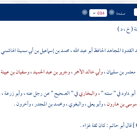
صفحة
694
ة ( خ ، د )
بد القدوة المجاهد الحافظ أبو عبد الله ، محمد بن إسماعيل بن أبي سمينة الهاش
معتمر بن سليمان
،
وأبي خالد الأحمر
،
وجرير بن عبد الحميد
،
وسفيان بن عيينة
أبو داود
في " سننه " ،
والبخاري
في " الصحيح " عن رجل عنه ،
وأبو زرعة
،
و
موسى بن هارون
،
وأبو يعلى
،
والبغوي
،
ومحمد بن المجدر
، وآخرون .
قال
أبو حاتم
: كان ثقة غزاء .