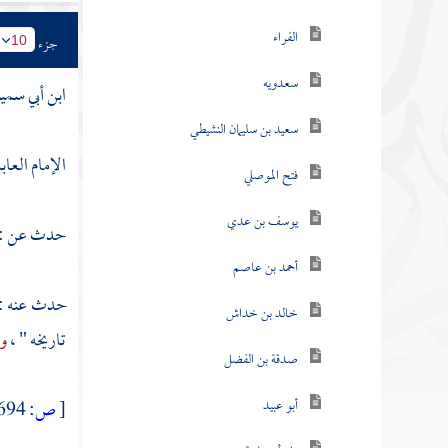
الفراء
جزء
10
سعدويه
ابن أبي سمين
سعيد بن سليمان النشيطي
الإمام العا
فتح الموصلي
يوسف بن عدي
حدث عن :
أحمد بن عاصم
حدث عنه :
خالد بن خداش
تاريخه " ،
و
صدقة بن الفضل
أبو عبيد
[
ص:
694 ]