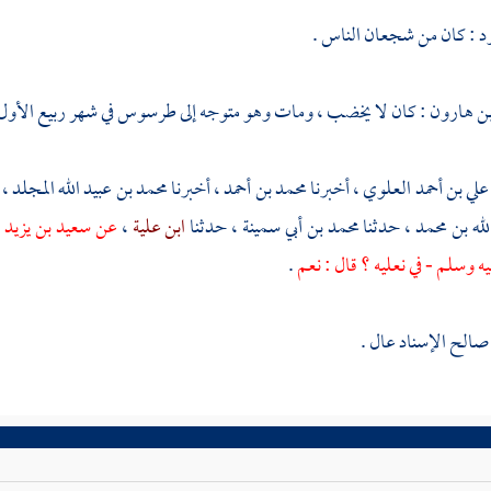
ود
: كان من شجعان الناس .
ن هارون
: كان لا يخضب ، ومات وهو متوجه إلى
طرسوس
في شهر ربيع الأول 
علي بن أحمد العلوي
، أخبرنا
محمد بن أحمد
، أخبرنا
محمد بن عبيد الله المجلد
، 
لله بن محمد
، حدثنا
محمد بن أبي سمينة
، حدثنا
ابن علية
،
عن
سعيد بن يزيد
ق
ه وسلم - في نعليه ؟ قال : نعم
.
الح الإسناد عال .