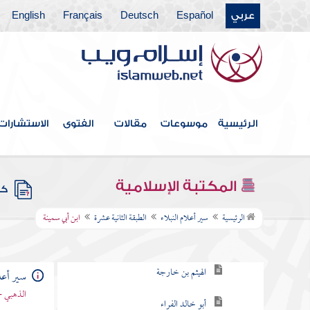
عربي
Español
Deutsch
Français
English
الطبقة الخامسة
الطبقة السادسة
الطبقة السابعة
الطبقة التاسعة
الرئيسية
موسوعات
مقالات
الفتوى
الاستشارات
الطبقة العاشرة
الطبقة الحادية عشرة
المكتبة الإسلامية
كتب
الطبقة الثانية عشرة
الرئيسية
سير أعلام النبلاء
الطبقة الثانية عشرة
ابن أبي سمينة
بشر بن الحارث
الهيثم بن خارجة
سير أعلا
الذهبي -
أبو خالد الفراء