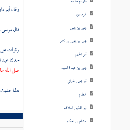
دار أم سلمة
وقال
أبو دا
الرمادي
يحيى بن يحيى
قال
موسى ب
يحيى بن يحيى بن كثير
وقرأت على
أبو الجهم
حدثنا
عبد ا
يحيى بن عبد الحميد
صلى الله علي
أبو يحيى الحماني
هذا حديث ص
النظام
أبو الهذيل العلاف
هشام بن الحكم