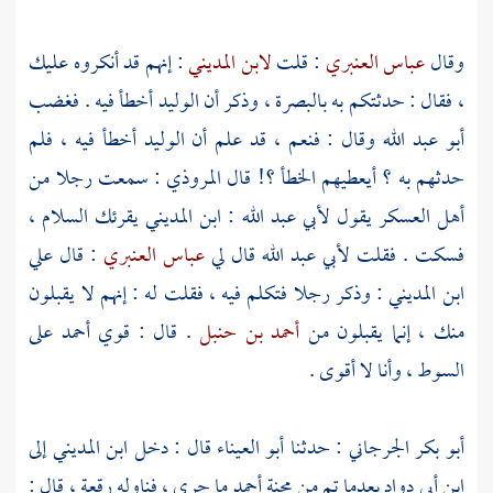
وقال
عباس العنبري
: قلت
لابن المديني
: إنهم قد أنكروه عليك
، فقال : حدثتكم به
بالبصرة
، وذكر أن
الوليد
أخطأ فيه . فغضب
أبو عبد الله
وقال : فنعم ، قد علم أن
الوليد
أخطأ فيه ، فلم
حدثهم به ؟ أيعطيهم الخطأ ؟! قال
المروذي
: سمعت رجلا من
أهل العسكر يقول
لأبي عبد الله : ابن المديني
يقرئك السلام ،
فسكت . فقلت
لأبي عبد الله
قال لي
عباس العنبري
: قال
علي
ابن المديني
: وذكر رجلا فتكلم فيه ، فقلت له : إنهم لا يقبلون
منك ، إنما يقبلون من
أحمد بن حنبل
. قال : قوي
أحمد
على
السوط ، وأنا لا أقوى .
أبو بكر الجرجاني
: حدثنا
أبو العيناء
قال : دخل
ابن المديني
إلى
ابن
أبي دواد
بعدما تم من محنة
أحمد
ما جرى ، فناوله رقعة ، قال :