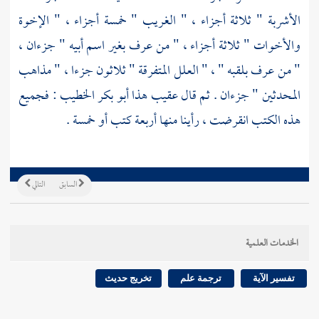
الأشربة " ثلاثة أجزاء ، " الغريب " خمسة أجزاء ، " الإخوة
والأخوات " ثلاثة أجزاء ، " من عرف بغير اسم أبيه " جزءان ،
" من عرف بلقبه " ، " العلل المتفرقة " ثلاثون جزءا ، " مذاهب
المحدثين " جزءان . ثم قال عقيب هذا
أبو بكر الخطيب
: فجميع
هذه الكتب انقرضت ، رأينا منها أربعة كتب أو خمسة .
السابق
التالي
الخدمات العلمية
تفسير الآية
ترجمة علم
تخريج حديث