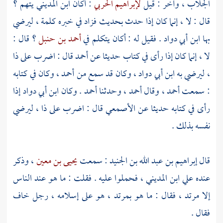
الجلاب
، وآخر : قيل
لإبراهيم الحربي
: أكان
ابن المديني
يتهم ؟
قال : لا ، إنما كان إذا حدث بحديث فزاد في خبره كلمة ، ليرضي
بها
ابن أبي دواد
. فقيل له : أكان يتكلم في
أحمد بن حنبل
؟ قال :
لا ، إنما كان إذا رأى في كتاب حديثا عن
أحمد
قال : اضرب على ذا
، ليرضي به
ابن أبي دواد
، وكان قد سمع من
أحمد
، وكان في كتابه
: سمعت
أحمد
، وقال
أحمد
، وحدثنا
أحمد
. وكان
ابن أبي دواد
إذا
رأى في كتابه حديثا عن
الأصمعي
قال : اضرب على ذا ، ليرضي
نفسه بذلك .
قال
إبراهيم بن عبد الله بن الجنيد
: سمعت
يحيى بن معين
، وذكر
عنده علي
ابن المديني
، فحملوا عليه . فقلت : ما هو عند الناس
إلا مرتد ، فقال : ما هو بمرتد ، هو على إسلامه ، رجل خاف
فقال .