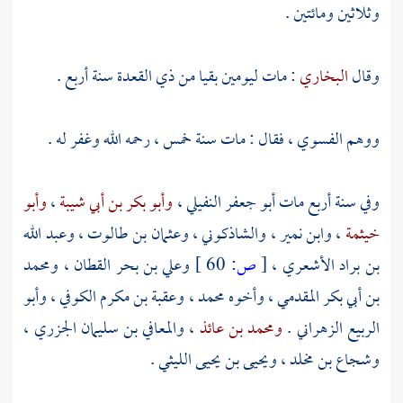
وثلاثين ومائتين .
وقال
البخاري
: مات ليومين بقيا من ذي القعدة سنة أربع .
ووهم
الفسوي
، فقال : مات سنة خمس ، رحمه الله وغفر له .
وفي سنة أربع مات
أبو جعفر النفيلي
،
وأبو بكر بن أبي شيبة
،
وأبو
خيثمة
،
وابن نمير
،
والشاذكوني
،
وعثمان بن طالوت
،
وعبد الله
بن براد الأشعري
،
[
ص:
60 ]
وعلي بن بحر القطان
،
ومحمد
بن أبي بكر المقدمي
، وأخوه
محمد
،
وعقبة بن مكرم الكوفي
،
وأبو
الربيع الزهراني
.
ومحمد بن عائذ
،
والمعافي بن سليمان الجزري
،
وشجاع بن مخلد ،
ويحيى بن يحيى الليثي
.