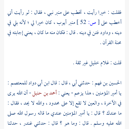
فقلت : خيرا رأيت ، تخطب على منبر نبي ، فقال : لو رأيت أني
أخطب على
[
ص:
52 ]
منبر
أيوب
، كان خيرا لي ؛ لأنه بلي في
دينه ،
وداود
فتن في دينه . قال : فكان منه ما كان ، يعني إجابته في
محنة القرآن .
قلت :
غلام خليل
غير ثقة .
الحسين بن فهم
: حدثني أبي ، قال : قال
ابن أبي دواد للمعتصم
:
يا أمير المؤمنين ، هذا يزعم - يعني :
أحمد بن حنبل
- أن الله يرى
في الآخرة ، والعين لا تقع إلا على محدود ، والله لا يحد ، فقال :
ما عندك ؟ قال : يا أمير المؤمنين عندي ما قاله رسول الله صلى
الله عليه وسلم . قال : وما هو ؟ قال : حدثني
غندر
، حدثنا