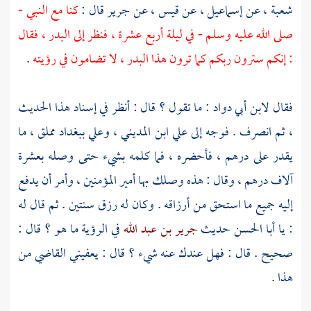
شعبة
، عن
إسماعيل
، عن
قيس
، عن
جرير
قال :
كنا مع النبي -
صلى الله عليه وسلم - في ليلة أربع عشرة ، فنظر إلى البدر ، فقال
: إنكم سترون ربكم كما ترون هذا البدر ، لا تضامون في رؤيته
.
فقال
لابن أبي دواد
: ما تقول ؟ قال : أنظر في إسناد هذا الحديث
، ثم انصرف . فوجه إلى
علي ابن المديني
،
وعلي
ببغداد
مملق ، ما
يقدر على درهم ، فأحضره ، فما كلمه بشيء حتى وصله بعشرة
آلاف درهم ، وقال : هذه وصلك بها أمير المؤمنين ، وأمر أن يدفع
إليه جميع ما استحق من أرزاقه . وكان له رزق سنتين . ثم قال له
: يا
أبا الحسن
حديث
جرير بن عبد الله
في الرؤية ما هو ؟ قال :
صحيح . قال : فهل عندك عنه شيء ؟ قال : يعفيني القاضي من
هذا .