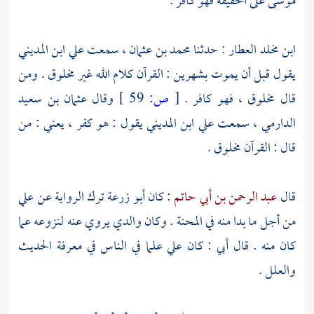
موسى
على الحقيقة فهو كافر .
ابن مخلد العطار
: حدثنا
محمد بن عثمان
، سمعت
علي ابن المديني
يقول قبل أن يموت بشهرين : القرآن كلام الله غير مخلوق . ومن
قال مخلوق ، فهو كافر .
[
ص:
59 ]
وقال
عثمان بن سعيد
الدارمي
، سمعت
علي ابن المديني
يقول : هو كفر ، يعني : من
قال : القرآن مخلوق .
قال
عبد الرحمن بن أبي حاتم
: كان
أبو زرعة
ترك الرواية عن
علي
من أجل ما بدا منه في المحنة . وكان والدي يروي عنه لنزوعه عما
كان منه . قال أبي : كان
علي
علما في الناس في معرفة الحديث
والعلل .