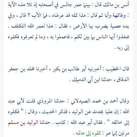
أنس بن مالك
قال : بينما عمر جالس في أصحابه إذ تلا هذه الآية
:
وفاكهة وأبا
ثم قال : هذا كله قد عرفناه ، فما الأب ؟ قال ، وفي
يده عصية يضرب بها الأرض ، فقال : هذا لعمر الله التكلف .
فخذوا أيها الناس بما بين لكم ، فاعملوا به ، وما لم تعرفوه فكلوه
إلى ربه .
قال
الخطيب
: أخبرنيه
أبو طالب بن بكير
، أخبرنا
مخلد بن جعفر
الدقاق
، حدثنا
ابن أبي الدميك
.
وقال
أحمد بن محمد الصيدلاني
: حدثنا
المروذي
قلت
لأبي عبد
الله
: إن
عليا
يحدث عن
الوليد
، فذكر الحديث ، وقال : " فكلوه
إلى خالقه " . فقال
أبو عبد الله
: كذب . حدثنا
الوليد بن مسلم
مرتين إنما هو :
كلوه إلى عالمه
.