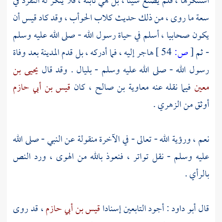
استنكرها ، فلم يصنع شيئا ، بل هي ثابتة ، فلا ينكر له التفرد في
سعة ما روى ، من ذلك حديث كلاب الحوأب ، وقد كاد
قيس
أن
يكون صحابيا ، أسلم في حياة رسول الله - صلى الله عليه وسلم
- ثم
[
ص:
54 ]
هاجر إليه ، فما أدركه ، بل قدم
المدينة
بعد وفاة
رسول الله - صلى الله عليه وسلم - بليال . وقد قال
يحيى بن
معين
فيما نقله عنه
معاوية بن صالح
، كان
قيس بن أبي حازم
أوثق من
الزهري
.
نعم ، ورؤية الله - تعالى - في الآخرة منقولة عن النبي - صلى الله
عليه وسلم - نقل تواتر ، فنعوذ بالله من الهوى ، ورد النص
بالرأي .
قال
أبو داود
: أجود التابعين إسنادا
قيس بن أبي حازم
، قد روى