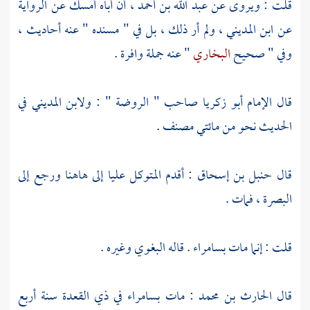
قلت : ويروى عن
عبد الله بن أحمد
، أن أباه أمسك عن الرواية
عن
ابن المديني
، ولم أر ذلك ، بل في " مسنده " عنه أحاديث ،
وفي " صحيح
البخاري
" عنه جملة وافرة .
قال الإمام
أبو زكريا
صاحب " الروضة " :
ولابن المديني
في
الحديث نحو من مائتي مصنف .
قال
حنبل بن إسحاق
: أقدم المتوكل
عليا
إلى هاهنا ورجع إلى
البصرة
، فمات .
قلت : إنما مات
بسامراء
. قاله
البغوي
وغيره .
قال
الحارث بن محمد
: مات
بسامراء
في ذي القعدة سنة أربع