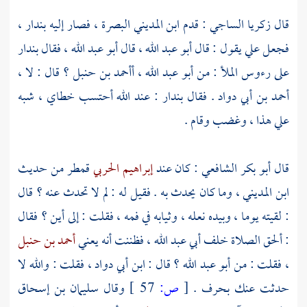
قال
زكريا الساجي
: قدم
ابن المديني
البصرة
، فصار إليه
بندار
،
فجعل
علي
يقول : قال
أبو عبد الله
، قال
أبو عبد الله
، فقال
بندار
على رءوس الملأ : من
أبو عبد الله
،
أأحمد بن حنبل
؟ قال : لا ،
أحمد بن أبي دواد
. فقال
بندار
: عند الله أحتسب خطاي ، شبه
علي هذا ، وغضب وقام .
قال
أبو بكر الشافعي
: كان عند
إبراهيم الحربي
قمطر من حديث
ابن المديني
، وما كان يحدث به . فقيل له : لم لا تحدث عنه ؟ قال
: لقيته يوما ، وبيده نعله ، وثيابه في فمه ، فقلت : إلى أين ؟ فقال
: ألحق الصلاة خلف
أبي عبد الله
، فظننت أنه يعني
أحمد بن حنبل
، فقلت : من
أبو عبد الله
؟ قال :
ابن أبي دواد
، فقلت : والله لا
حدثت عنك بحرف .
[
ص:
57 ]
وقال
سليمان بن إسحاق