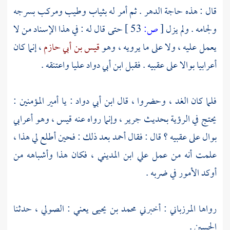
قال : هذه حاجة الدهر . ثم أمر له بثياب وطيب ومركب بسرجه
ولجامه . ولم يزل
[
ص:
53 ]
حتى قال له : في هذا الإسناد من لا
يعمل عليه ، ولا على ما يرويه ، وهو
قيس بن أبي حازم
، إنما كان
أعرابيا بوالا على عقبيه . فقبل
ابن أبي دواد عليا
واعتنقه .
فلما كان الغد ، وحضروا ، قال
ابن أبي دواد
: يا أمير المؤمنين :
يحتج في الرؤية بحديث
جرير
، وإنما رواه عنه
قيس
، وهو أعرابي
بوال على عقبيه ؟ قال : فقال
أحمد
بعد ذلك : فحين أطلع لي هذا ،
علمت أنه من عمل
علي ابن المديني
، فكان هذا وأشباهه من
أوكد الأمور في ضربه .
رواها
المرزباني
: أخبرني
محمد بن يحيى يعني : الصولي
، حدثنا
الحسين
.