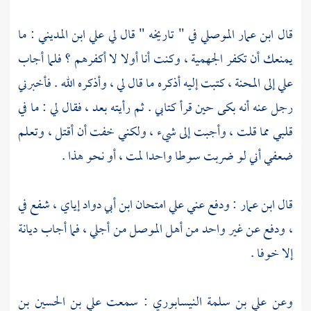
قال
ابن عمار الموصلي
في " تاريخه " قال لي علي
ابن المديني
: ما
يمنعك أن تكفر
الجهمية
، وكنت أنا أولا لا أكفرهم ؟ فلما أجاب
علي إلى المحنة ، كتبت إليه أذكره ما قال لي ، وأذكره الله . فأخبرني
رجل عنه أنه بكى حين قرأ كتابي . ثم رأيته بعد ، فقال لي : ما في
قلبي مما قلت ، وأجبت إلى شيء ، ولكني خفت أن أقتل ، وتعلم
ضعفي أني لو ضربت سوطا واحدا لمت ، أو نحو هذا .
قال
ابن عمار
: ودفع عني علي امتحان
ابن أبي دواد
إياي ، شفع في
، ودفع عن غير واحد من
أهل
الموصل
من أجلي ، فما أجاب ديانة
إلا خوفا .
وعن
علي بن سلمة النيسابوري
: سمعت
علي بن الحسين بن