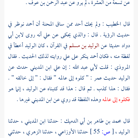
عن تسعة من العشرة ، لم يرو عن
عبد الرحمن بن عوف
.
قال
الخطيب
: ولم يحك أحد ممن ساق المحنة أن
أحمد
نوظر في
حديث الرؤية . قال : والذي يحكى عن
علي
أنه روى
لابن أبي
دواد
حديثا عن
الوليد بن مسلم
في القرآن ، كان
الوليد
أخطأ في
لفظة منه ، فكان
أحمد
ينكر على
علي
روايته لذلك الحديث . فقال
المروذي
: قلت
لأبي عبد الله
: إن
علي ابن المديني
حدث عن
الوليد
حديث
عمر
: " كلوه إلى عالمه " فقال : " إلى خالقه " .
فقال : هذا كذب . ثم قال : هذا قد كتبناه عن
الوليد
، إنما هو
فكلوه إلى عالمه
وهذه اللفظة قد روي عن
ابن المديني
غيرها .
قال
محمد بن طاهر بن أبي الدميك
: حدثنا
ابن المديني
، حدثنا
الوليد
،
[
ص:
55 ]
حدثنا
الأوزاعي
، حدثنا
الزهري
، حدثني