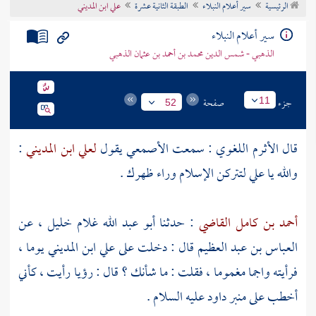
الرئيسية
سير أعلام النبلاء
الطبقة الثانية عشرة
علي ابن المديني
تراجم الأعلام
سير أعلام النبلاء
الذهبي - شمس الدين محمد بن أحمد بن عثمان الذهبي
جزء
صفحة
11
52
قال
الأثرم اللغوي
: سمعت
الأصمعي
يقول
لعلي ابن المديني
:
والله يا
علي
لتتركن الإسلام وراء ظهرك .
أحمد بن كامل القاضي
: حدثنا
أبو عبد الله غلام خليل
، عن
العباس بن عبد العظيم
قال : دخلت على
علي ابن المديني
يوما ،
فرأيته واجما مغموما ، فقلت : ما شأنك ؟ قال : رؤيا رأيت ، كأني
أخطب على منبر
داود
عليه السلام .