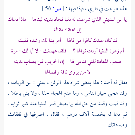
هذه طرحت في داري ، فإذا فيها :
[
ص:
56 ]
يا
ابن المديني
الذي شرعت له دنيا فجاد بدينه لينالها ماذا دعاك
إلى اعتقاد مقالة
قد كان عندك كافرا من قالها أمر بدا لك رشده فقبلته
أم زهرة الدنيا أردت نوالها ؟ فلقد عهدتك - لا أبا لك - مرة
صعب المقادة للتي تدعى لها إن الحريب لمن يصاب بدينه
لا من يرزى ناقة وفصالها
فقال له أحمد : هذا بعض شراد هذا الوثن ، يعني :
ابن الزيات
،
وقد هجي خيار الناس ، وما هدم الهجاء حقا ، ولا بنى باطلا .
وقد قمت وقمنا من حق الله بما يصغر قدر الدنيا عند كثير ثوابه .
ثم دعا له بخمسة آلاف درهم ، فقال : اصرفها في نفقاتك
وصدقاتك .