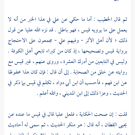
ثم قال
الخطيب
: أما ما حكي عن
علي
في هذا الخبر من أنه لا
يعمل على ما يرويه
قيس
، فهو باطل . قد نزه الله
عليا
عن قول
ذلك ؛ لأن أهل الأثر - وفيهم
علي
- مجمعون على الاحتجاج
برواية
قيس
وتصحيحها ، إذ كان من كبراء تابعي
أهل
الكوفة
.
وليس في التابعين من أدرك العشرة ، وروى عنهم ، غير
قيس
مع
روايته عن خلق من الصحابة . إلى أن قال : فإن كان هذا محفوظا
عن
ابن فهم
، فأحسب أن
ابن أبي دواد
، تكلم في
قيس
بما ذكر في
الحديث ، وعزا ذلك إلى
ابن المديني
، والله أعلم .
قلت : إن صحت الحكاية ، فلعل عليا قال في قيس ما عنده عن
يحيى القطان ، أنه قال : هو منكر الحديث ، ثم سمى له أحاديث