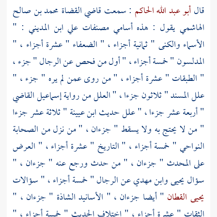
قال
أبو عبد الله الحاكم
: سمعت قاضي القضاة
محمد بن صالح
الهاشمي
يقول : هذه أسامي مصنفات
علي ابن المديني
: "
الأسماء والكنى " ثمانية أجزاء ، " الضعفاء " عشرة أجزاء ، "
المدلسون " خمسة أجزاء ، " أول من فحص عن الرجال " جزء ،
" الطبقات " عشرة أجزاء ، " من روى عمن لم يره " جزء ، "
علل المسند " ثلاثون جزءا ، " العلل من رواية
إسماعيل القاضي
" أربعة عشر جزءا ، " علل حديث
ابن عيينة
" ثلاثة عشر جزءا
" من لا يحتج به ولا يسقط " جزءان ، " من نزل من الصحابة
النواحي " خمسة أجزاء ، " التاريخ " عشرة أجزاء ، " العرض
على المحدث " جزءان ، " من حدث ورجع عنه " جزءان ، "
سؤال
يحيى
وابن مهدي
عن الرجال " خمسة أجزاء ، " سؤالات
يحيى القطان
" أيضا جزءان ، " الأسانيد الشاذة " جزءان ، "
الثقات " عشرة أجزاء ، " اختلاف الحديث " خمسة أجزاء ، "