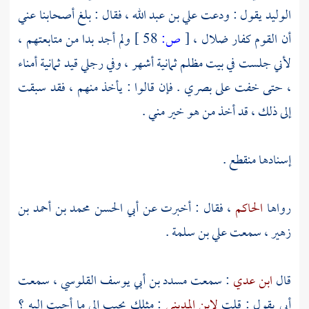
الوليد
يقول : ودعت
علي بن عبد الله
، فقال : بلغ أصحابنا عني
أن القوم كفار ضلال ،
[
ص:
58 ]
ولم أجد بدا من متابعتهم ،
لأني جلست في بيت مظلم ثمانية أشهر ، وفي رجلي قيد ثمانية أمناء
، حتى خفت على بصري . فإن قالوا : يأخذ منهم ، فقد سبقت
إلى ذلك ، قد أخذ من هو خير مني .
إسنادها منقطع .
رواها
الحاكم
، فقال : أخبرت عن
أبي الحسن محمد بن أحمد بن
زهير
، سمعت
علي بن سلمة
.
قال
ابن عدي
: سمعت
مسدد بن أبي يوسف القلوسي
، سمعت
أبي يقول : قلت
لابن المديني
: مثلك يجيب إلى ما أجبت إليه ؟