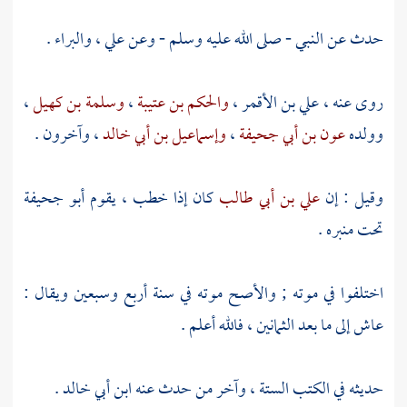
حدث عن النبي - صلى الله عليه وسلم - وعن
علي
،
والبراء
.
روى عنه ،
علي بن الأقمر
،
والحكم بن عتيبة
،
وسلمة بن كهيل
،
وولده
عون بن أبي جحيفة
،
وإسماعيل بن أبي خالد
، وآخرون .
وقيل : إن
علي بن أبي طالب
كان إذا خطب ، يقوم
أبو جحيفة
تحت منبره .
اختلفوا في موته ; والأصح موته في سنة أربع وسبعين ويقال :
عاش إلى ما بعد الثمانين ، فالله أعلم .
حديثه في الكتب الستة ، وآخر من حدث عنه
ابن أبي خالد
.