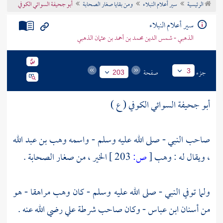
الرئيسية
سير أعلام النبلاء
ومن بقايا صغار الصحابة
أبو جحيفة السوائي الكوفي
تراجم الأعلام
سير أعلام النبلاء
الذهبي - شمس الدين محمد بن أحمد بن عثمان الذهبي
جزء
صفحة
3
203
أبو جحيفة السوائي الكوفي ( ع )
صاحب النبي - صلى الله عليه وسلم - واسمه وهب بن عبد الله
، ويقال له : وهب
[
ص:
203 ]
الخير ، من صغار الصحابة .
ولما توفي النبي - صلى الله عليه وسلم - كان وهب مراهقا - هو
من أسنان
ابن عباس
- وكان صاحب شرطة علي رضي الله عنه .