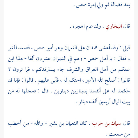
بعد
فضالة
ثم ولي إمرة
حمص
.
قال
البخاري
: ولد عام الهجرة .
قيل : وفد
أعشى
همدان
على
النعمان
وهو أمير
حمص
، فصعد المنبر
، فقال : يا
أهل
حمص
- وهم في الديوان عشرون ألفا - هذا ابن
عمكم من
أهل
العراق
والشرف جاء يسترفدكم ، فما ترون ؟
قالوا : أصلح الله الأمير ، احتكم له ، فأبى عليهم . قالوا : فإنا قد
حكمنا له على أنفسنا بدينارين دينارين . قال : فعجلها له من
بيت المال أربعين ألف دينار .
قال
سماك بن حرب
: كان
النعمان بن بشير
- والله - من أخطب
من سمعت .