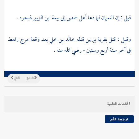
قيل : إن
النعمان
لما دعا أهل
حمص
إلى بيعة
ابن الزبير
ذبحوه .
وقيل : قتل بقرية
بيرين
قتله
خالد بن خلي
بعد وقعة مرج راهط
في آخر سنة أربع وستين - رضي الله عنه .
السابق
التالي
الخدمات العلمية
ترجمة علم