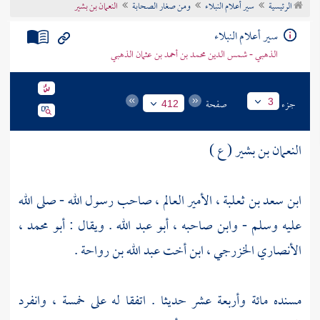
الرئيسية
سير أعلام النبلاء
ومن صغار الصحابة
النعمان بن بشير
تراجم الأعلام
سير أعلام النبلاء
الذهبي - شمس الدين محمد بن أحمد بن عثمان الذهبي
جزء
صفحة
3
412
النعمان بن بشير ( ع )
ابن سعد بن ثعلبة ، الأمير العالم ، صاحب رسول الله - صلى الله
عليه وسلم - وابن صاحبه ، أبو عبد الله . ويقال : أبو محمد ،
الأنصاري الخزرجي ، ابن أخت
عبد الله بن رواحة
.
مسنده مائة وأربعة عشر حديثا . اتفقا له على خمسة ، وانفرد