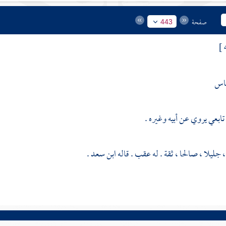
صفحة
443
باس
 تابعي يروي عن أبيه وغيره .
 جليلا ، صالحا ، ثقة . له عقب . قاله
ابن سعد
.