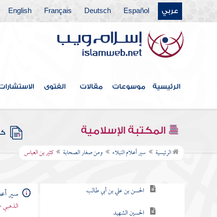
عربي
Español
Deutsch
Français
English
فهرس الكتاب
الرئيسية
موسوعات
مقالات
الفتوى
الاستشارات
الصحابة رضوان الله عليهم
ومن بقايا صغار الصحابة
المكتبة الإسلامية
كتب
ومن صغار الصحابة
الرئيسية
سير أعلام النبلاء
ومن صغار الصحابة
كثير بن العباس
الضحاك بن قيس
الحسن بن علي بن أبي طالب
سير أعلا
الذهبي -
الحسين الشهيد