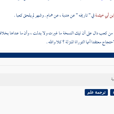
بن أبي خيثمة
في " تاريخه " عن
هدبة
، عن
همام
.
وشهر
لم يلحق
كعبا
.
 من
كعب
دال على أن تيك النسخة ما غيرت ولا بدلت ، وأن ما عداها بخلاف 
تجاج معتقدا أنها التوراة المنزلة ؟ كلا والله .
ية
ترجمة علم