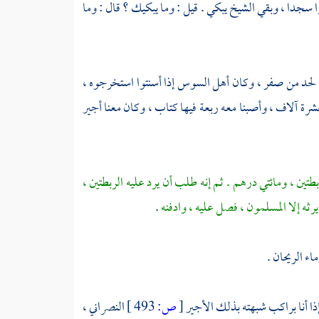
وا سجدا ، وبقي الشيخ يبكي . قيل : وما يبكيك ؟ قال : وما
 لحد من صفر ، وكان
أهل
السوس
إذا أسنتوا استخرجوه ،
عشرة آلاف ، وأصبنا معه ربعة فيها كتاب ، وكان معنا أجير
بطتين ، ومائتي درهم . ثم إنه طلب أن يرد عليه الربطتين ،
 يرثه إلا المسلمون ، فصل عليه ، وادفنه
.
اء الريحان .
، إذا أنا براكب شبهته بذلك الأجير
[
ص:
493 ]
النصراني ،