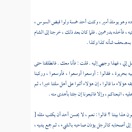
وده وهو يومئذ أمير ، وكنت أحد خمسة ولوا قبض
السوس
،
تيه ، فأخذه بدرهمين . فلما كان بعد ذلك ، خرجنا إلى
الشام
ف بمصحف شأنه كذا وكذا .
سل إلي ، فهذا وجهي إليه . قلت : فأنا معك . فانطلقنا حتى
ه بحريرة ، فقالوا : أوسعوا أوسعوا ، فأوسعوا ، وركبنا
 هؤلاء ما قالوا ، إن هؤلاء أثنوا على أهل ملتنا خيرا ، ثم
يه ، اتبعناكم ، وإلا فاتبعونا إن جئنا بأهدى منه .
هذا بيننا ؟ قالوا : نعم ، لا يحسن أحد أن يكتب مثله
[
ر إلى أصحابه كالرجل يؤذن صاحبه بالشيء ، ثم جمع يديه ،