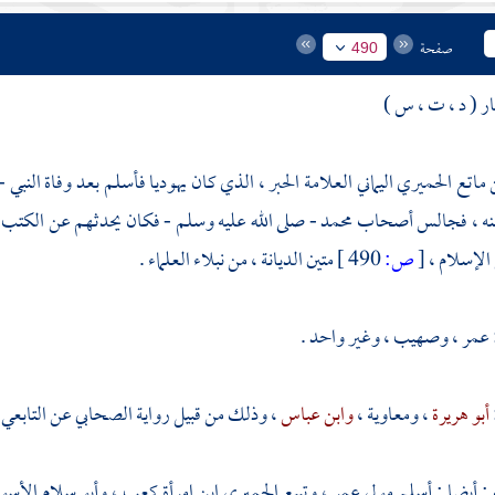
صفحة
490
ر ( د ، ت ، س )
اتع الحميري اليماني العلامة الحبر ، الذي كان يهوديا فأسلم بعد وفاة النبي 
عنه ، فجالس أصحاب
محمد
- صلى الله عليه وسلم - فكان يحدثهم عن الكتب 
لإسلام ،
[
ص:
490 ]
متين الديانة ، من نبلاء العلماء .
عمر
،
وصهيب
، وغير واحد .
أبو هريرة
،
ومعاوية
،
وابن عباس
، وذلك من قبيل رواية الصحابي عن التابعي ،
 أيضا :
أسلم مولى عمر
،
وتبيع الحميري ابن امرأة كعب
،
وأبو سلام الأسو