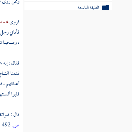
وممن روى ع
الطبقة التاسعة
الطبقة العاشرة
فروى
محمد 
فأتاني رجل ب
الطبقة الحادية عشرة
، وصحبنا شي
الطبقة الثانية عشرة
الطبقة الثالثة عشر
فقال : إنه 
قدمنا
الشام
الطبقة الرابعة عشر
أعناقهم ، ف
الطبقة الخامسة عشر
قلبوا ألسنته
الطبقة السادسة عشرة
قال : فتواثق
الطبقة السابعة عشر
ص:
492 ]
الطبقة الثامنة عشر