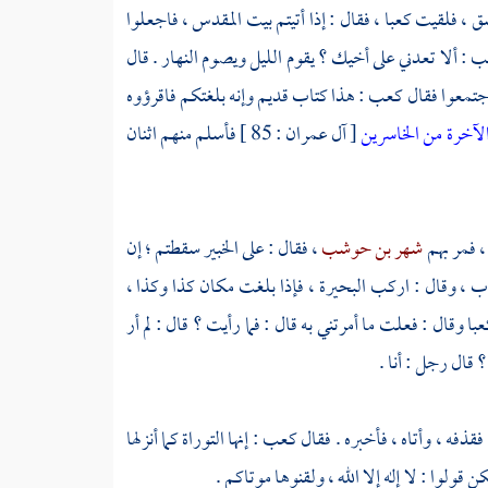
ق
، فلقيت
كعبا
، فقال : إذا أتيتم
بيت المقدس
، فاجعلوا
ب
: ألا تعدني على أخيك ؟ يقوم الليل ويصوم النهار . قال
جتمعوا فقال
كعب
: هذا كتاب قديم وإنه بلغتكم فاقرؤوه
 الآخرة من الخاسرين
[ آل عمران : 85 ] فأسلم منهم اثنان
، فمر بهم
شهر بن حوشب
، فقال : على الخبير سقطتم ؛ إن
تاب ، وقال : اركب البحيرة ، فإذا بلغت مكان كذا وكذا ،
عبا
وقال : فعلت ما أمرتني به قال : فما رأيت ؟ قال : لم أر
 قال رجل : أنا .
قذفه ، وأتاه ، فأخبره . فقال
كعب
: إنها التوراة كما أنزلها
ولوا : لا إله إلا الله ، ولقنوها موتاكم .