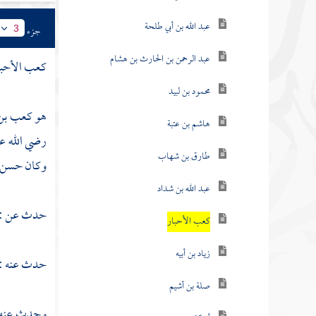
عبد الله بن أبي طلحة
جزء
3
عبد الرحمن بن الحارث بن هشام
كعب الأحبا
محمود بن لبيد
هو كعب بن م
هاشم بن عتبة
رضي الله 
طارق بن شهاب
وكان حسن ا
عبد الله بن شداد
حدث عن :
كعب الأحبار
زياد بن أبيه
حدث عنه :
صلة بن أشيم
وحدث عنه :