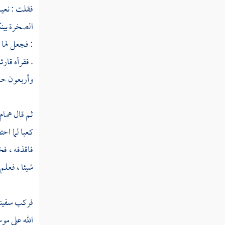
الطبقة الثامنة والعشرون
فقلت :
نعي
الطبقة التاسعة والعشرون
الصخرة بينكم
: فجعل لها م
الطبقة الثلاثون
. فقرأه قار
الطبقة الحادية والثلاثون
وأربعون حب
الطبقة الثانية والثلاثون
ثم قال
همام
الطبقة الثالثة والثلاثون
كعبا
لما احت
الطبقة الرابعة والثلاثون
فاقذفه ، ف
الطبقة الخامسة والثلاثون
شيئا ، فعلم 
السيرة النبوية
فركب سفينة 
باب من إخباره بالكوائن بعده
الله على
مو