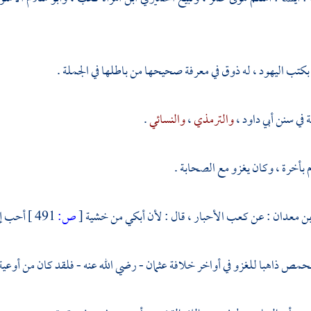
 بكتب
اليهود
، له ذوق في معرفة صحيحها من باطلها في الجملة .
ة في سنن
أبي داود
،
والترمذي
،
والنسائي
.
م
بأخرة
، وكان يغزو مع الصحابة .
بن معدان
: عن
كعب الأحبار
، قال : لأن أبكي من خشية
[
ص:
491 ]
أحب إل
حمص
ذاهبا للغزو في أواخر خلافة
عثمان
- رضي الله عنه - فلقد كان من أوعية 