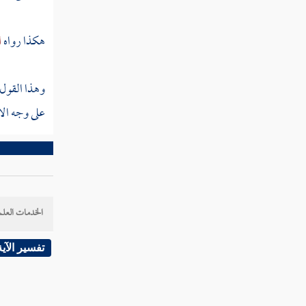
فوقعت كما أخبر
هكذا رواه
ا
باب جامع من دلائل النبوة
وهذا القول
باب آخر سورة نزلت
على وجه الاح
باب في النسخ والمحو من الصدور
سيرة الخلفاء الراشدين
الخدمات العلم
تفسير الآية