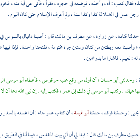
بذه فقال
كعب
: آه ، وأخذه ، فوضعه في حجره ، فقرأ ، فأتى على آية منه ، فخر
، رجل عمل في الضلالة كذا وكذا سنة ، ولم أعرف الإسلام حتى كان اليوم .
 حدثنا
قتادة
، عن
زرارة
، عن
مطرف بن مالك
قال : أصبنا
دانيال
بالسوس
في
 ؛ وأصبنا معه ربطتين من كتان وستين جرة مختومة ، ففتحنا واحدة ، فإذا فيها 
 له :
نعيم
، فاشتراها بدرهمين .
ة
:
وحدثني
أبو حسان
؛ أن أول من وقع عليه
حرقوص
، فأعطاه
أبو موسى
الر
ها عمائم . وكتب
أبو موسى
في ذلك إلى
عمر
؛ فكتب إليه : إن نبي الله دعا أن لا
 يحيى
: وحدثنا
فرقد
، حدثنا
أبو تميمة
، أن كتاب
عمر
جاء : أن اغسله بالسدر وم
ى حديث
مطرف بن مالك
قال : فبدا لي أن آتي
بيت المقدس
، فبينا أنا في الطريق 