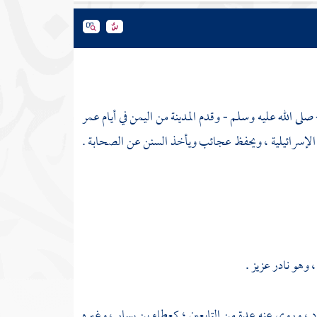
- صلى الله عليه وسلم - وقدم
المدينة
من
اليمن
في أيام
عمر
الإسرائيلية ، ويحفظ عجائب ويأخذ السنن عن الصحابة .
 وهو نادر عزيز .
د
، وروى عنه عدة من التابعين ؛
كعطاء بن يسار
، وغيره