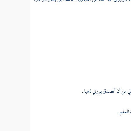
ي من أن أتصدق بوزني ذهبا .
العلم .