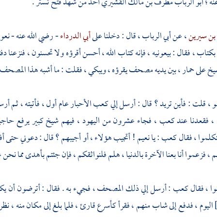
نه ؛
أبو الرباب مطرف بن مالك القشيري
أحد من شهد فتح
تستر
.
بن سيرين
، عن
أبي الرباب
، قال : دخلنا على
أبي الدرداء
- رضي الله عنه - نع
كتاب ، فقال : بيعونيه ، فإنه كتاب الله ، أحسن أقرؤه ولا تحسنون ، فنزعنا دف
خ على حمار ، بين يديه مصحف يقرؤه ، ويبكي ، فقلت : ما أشبه هذا المصح
هو ، قلت : فأين تريد ؟ قال : أرسل إلي
كعب الأحبار
عام أول ، فأتيته ، ثم أر
، فقعدنا عند
كعب
، فجاء عشرون من
اليهود
، فيهم شيخ كبير يرفع حاجبي
تكلموا ، فقال
كعب
: يا
نعيم
! أتجيب هؤلاء ، أو أجيبهم ؟ قال : دعوني حتى أفقه
م ، فزعموا أنا بعنا الآخرة بالدنيا ، هلم فلنواثقكم ، فإن جئتم بأهدى مما نحن عل
وا ، فقال
كعب
: أرسل إلي ذلك المصحف ، فجيء به . فقال : أترضون أن يكون 
اليوم ، فدفع إلى شاب منهم ، فقرأ كأسرع قارئ ، فلما بلغ إلى مكان منه ، نظ