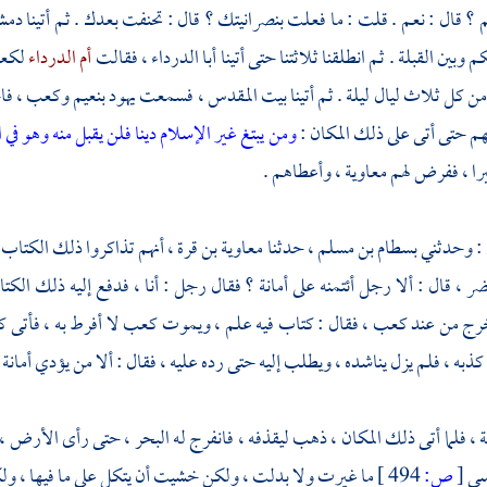
م
؟ قال : نعم . قلت : ما فعلت بنصرانيتك ؟ قال : تحنفت بعدك . ثم أتينا
دمش
 وبين القبلة . ثم انطلقنا ثلاثتنا حتى أتينا
أبا الدرداء
، فقالت
أم الدرداء
لكع
ن كل ثلاث ليال ليلة . ثم أتينا
بيت المقدس
، فسمعت
يهود
بنعيم
وكعب
، فا
ئهم حتى أتى على ذلك المكان :
ومن يبتغ غير الإسلام دينا فلن يقبل منه وهو في
را ، ففرض لهم
معاوية
، وأعطاهم .
: وحدثني
بسطام بن مسلم
، حدثنا
معاوية بن قرة
، أنهم تذاكروا ذلك الكتاب 
ضر ، قال : ألا رجل أئتمنه على أمانة ؟ فقال رجل : أنا ، فدفع إليه ذلك الك
خرج من عند
كعب
، فقال : كتاب فيه علم ، ويموت
كعب
لا أفرط به ، فأتى
ك
كذبه ، فلم يزل يناشده ، ويطلب إليه حتى رده عليه ، فقال : ألا من يؤدي أمانة ؟
، فلما أتى ذلك المكان ، ذهب ليقذفه ، فانفرج له البحر ، حتى رأى الأرض ، ف
سى
[
ص:
494 ]
ما غيرت ولا بدلت ، ولكن خشيت أن يتكل على ما فيها ، ولكن ق