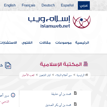
عربي
Español
Deutsch
Français
English
فهرس الكتاب
الصحابة رضوان الله عليهم
الرئيسية
موسوعات
مقالات
الفتوى
الاستشارات
ومن بقايا صغار الصحابة
ومن صغار الصحابة
المكتبة الإسلامية
كتب
كبار التابعين
الرئيسية
سير أعلام النبلاء
كبار التابعين
كعب الأحبار
مروان بن الحكم
محمد بن أبي حذيفة
سير أعلا
الذهبي -
محمد بن أبي بكر الصديق