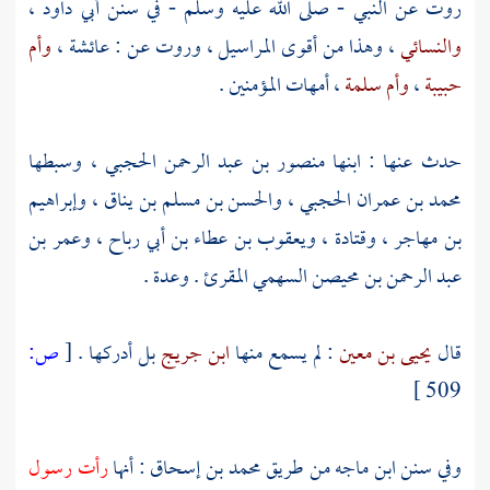
روت عن النبي - صلى الله عليه وسلم - في سنن
أبي داود
،
والنسائي
، وهذا من أقوى المراسيل ، وروت عن :
عائشة
،
وأم
حبيبة
،
وأم سلمة
، أمهات المؤمنين .
حدث عنها : ابنها
منصور بن عبد الرحمن الحجبي
، وسبطها
محمد بن عمران الحجبي
،
والحسن بن مسلم بن يناق
،
وإبراهيم
بن مهاجر
،
وقتادة
،
ويعقوب بن عطاء بن أبي رباح
،
وعمر بن
عبد الرحمن بن محيصن السهمي المقرئ
. وعدة .
قال
يحيى بن معين
: لم يسمع منها
ابن جريج
بل أدركها .
[
ص:
509 ]
وفي سنن
ابن ماجه
من طريق
محمد بن إسحاق
: أنها
رأت رسول