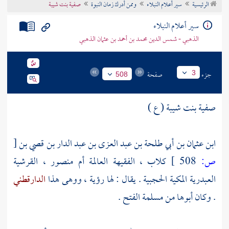
الرئيسية
سير أعلام النبلاء
وممن أدرك زمان النبوة
صفية بنت شيبة
تراجم الأعلام
سير أعلام النبلاء
الذهبي - شمس الدين محمد بن أحمد بن عثمان الذهبي
جزء
صفحة
3
508
صفية بنت شيبة ( ع )
ابن عثمان بن أبي طلحة بن عبد العزى بن عبد الدار بن قصي بن
[
ص:
508 ]
كلاب ، الفقيهة العالمة أم منصور ، القرشية
العبدرية المكية الحجبية . يقال : لها رؤية ، ووهى هذا
الدارقطني
. وكان أبوها من مسلمة الفتح .