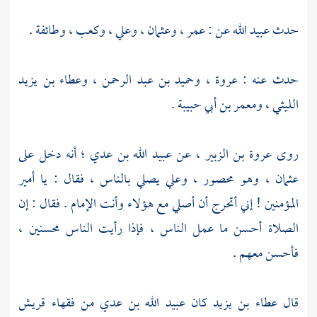
حدث
عبيد الله
عن :
عمر
،
وعثمان
،
وعلي
،
وكعب
، وطائفة .
حدث عنه :
عروة
،
وحميد بن عبد الرحمن
،
وعطاء بن يزيد
الليثي
،
ومعمر بن أبي حبيبة
.
روى
عروة بن الزبير
، عن
عبيد الله بن عدي
؛ أنه دخل على
عثمان
، وهو محصور ،
وعلي
يصلي بالناس ، فقال : يا أمير
المؤمنين ! إني أتحرج أن أصلي مع هؤلاء وأنت الإمام . فقال : إن
الصلاة أحسن ما عمل الناس ، فإذا رأيت الناس محسنين ،
فأحسن معهم .
قال
عطاء بن يزيد
كان
عبيد الله بن عدي
من فقهاء
قريش