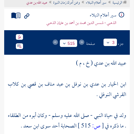
الرئيسية
سير أعلام النبلاء
وممن أدرك زمان النبوة
عبيد الله بن عدي
تراجم الأعلام
سير أعلام النبلاء
الذهبي - شمس الدين محمد بن أحمد بن عثمان الذهبي
جزء
صفحة
3
515
عبيد الله بن عدي ( خ ، م )
ابن الخيار بن عدي بن نوفل بن عبد مناف بن قصي بن كلاب
القرشي النوفلي .
ولد في حياة النبي - صلى الله عليه وسلم - وكان أبوه من الطلقاء
. ما ذكره في
[
ص:
515 ]
الصحابة أحد سوى
ابن سعد
.