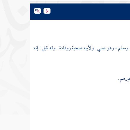
يه وسلم - وهو صبي . ولأبيه صحبة ووفادة . وقد قيل : إنه
يرهم .