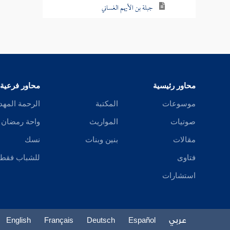
جبلة بن الأيهم الغساني
عقبة بن نافع القرشي
الوليد بن عتبة
قيس بن ذريح الليثي
محاور رئيسية
محاور فرعية
أسماء بن خارجة
موسوعات
المكتبة
الرحمة المهد
صوتيات
المواريث
واحة رمضان
حسان بن مالك
مقالات
بنين وبنات
نسك
شقيق بن ثور
فتاوى
للشباب فقط
المختار بن أبي عبيد الثقفي
استشارات
عبيد الله بن زياد بن أبيه
المجنون
عربي
Español
Deutsch
Français
English