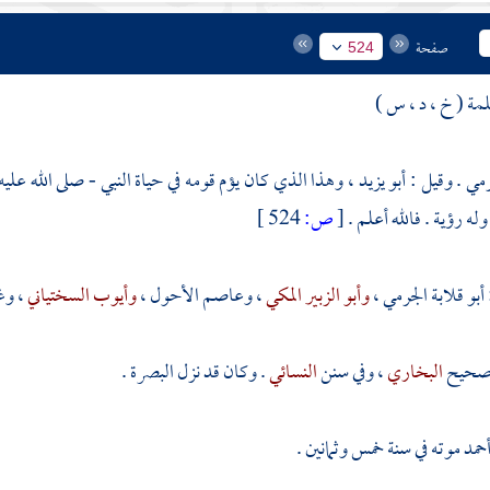
صفحة
524
ة ( خ ، د ، س )
جرمي . وقيل : أبو يزيد ، وهذا الذي كان يؤم قومه في حياة النبي - صلى الله عل
وله رؤية . فالله أعلم .
[
ص:
524 ]
أبو قلابة الجرمي
،
وأبو الزبير المكي
،
وعاصم الأحول
،
وأيوب السختياني
، وغ
ي صحيح
البخاري
، وفي سنن
النسائي
. وكان قد نزل
البصرة
.
حمد
موته في سنة خمس وثمانين .