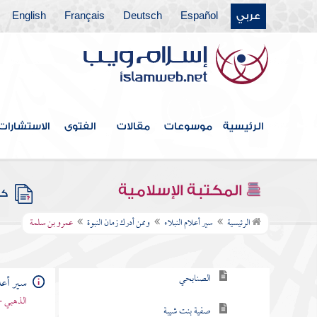
عربي
Español
Deutsch
Français
English
فهرس الكتاب
الصحابة رضوان الله عليهم
ومن بقايا صغار الصحابة
الرئيسية
موسوعات
مقالات
الفتوى
الاستشارات
ومن صغار الصحابة
كبار التابعين
المكتبة الإسلامية
كتب
وممن أدرك زمان النبوة
الرئيسية
سير أعلام النبلاء
وممن أدرك زمان النبوة
عمرو بن سلمة
عبد الله بن ربيعة
الصنابحي
سير أعلا
الذهبي -
صفية بنت شيبة