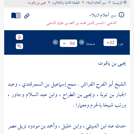
الرئيسية
سير أعلام النبلاء
الطبقة الثانية والثلاثون
يحيى بن ياقوت
تراجم الأعلام
سير أعلام النبلاء
الذهبي - شمس الدين محمد بن أحمد بن عثمان الذهبي
جزء
صفحة
22
54
يحيى بن ياقوت
الشيخ أبو الفرج الفراش . سمع
إسماعيل بن السمرقندي
،
وعبد
الجبار بن توبة
،
ويحيى بن الطراح
،
وابن عبد السلام
وجاور ،
ورتب شيخا بالحرم ومعمارا .
حدث عنه ابن
الدبيثي
،
وابن خليل
،
وأحمد بن مودود
نزيل
مصر