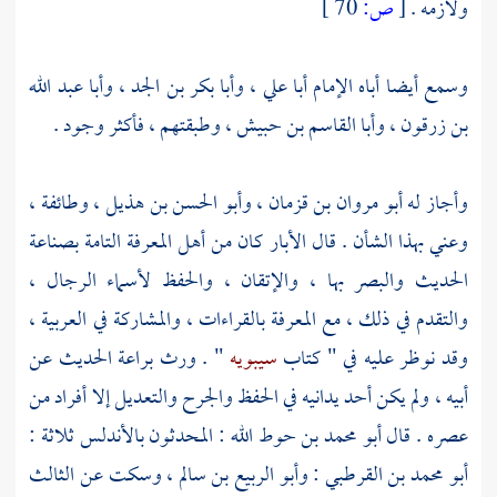
ولازمه .
[
ص:
70 ]
وسمع أيضا أباه الإمام
أبا علي
،
وأبا بكر بن الجد
،
وأبا عبد الله
بن زرقون
،
وأبا القاسم بن حبيش
، وطبقتهم ، فأكثر وجود .
وأجاز له
أبو مروان بن قزمان
،
وأبو الحسن بن هذيل
، وطائفة ،
وعني بهذا الشأن . قال
الأبار
كان من أهل المعرفة التامة بصناعة
الحديث والبصر بها ، والإتقان ، والحفظ لأسماء الرجال ،
والتقدم في ذلك ، مع المعرفة بالقراءات ، والمشاركة في العربية ،
وقد نوظر عليه في " كتاب
سيبويه
" . ورث براعة الحديث عن
أبيه ، ولم يكن أحد يدانيه في الحفظ والجرح والتعديل إلا أفراد من
عصره . قال
أبو محمد بن حوط الله
: المحدثون
بالأندلس
ثلاثة :
أبو محمد بن القرطبي
:
وأبو الربيع بن سالم
، وسكت عن الثالث