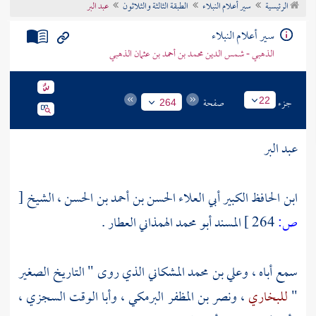
الرئيسية
سير أعلام النبلاء
الطبقة الثالثة والثلاثون
عبد البر
تراجم الأعلام
سير أعلام النبلاء
الذهبي - شمس الدين محمد بن أحمد بن عثمان الذهبي
جزء
صفحة
22
264
عبد البر
ابن الحافظ الكبير أبي العلاء الحسن بن أحمد بن الحسن ، الشيخ
[
ص:
264 ]
المسند أبو محمد الهمذاني العطار .
سمع أباه ،
وعلي بن محمد المشكاني
الذي روى " التاريخ الصغير
"
للبخاري
،
ونصر بن المظفر البرمكي
،
وأبا الوقت السجزي
،