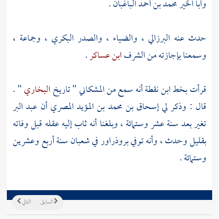
وأبا الخير محمد بن أحمد الباغبان
.
حدث عنه
البرزالي
،
والضياء
،
والصدر البكري
، وجماعة ،
وسمعنا بإجازته من الشرف
ابن عساكر
.
قرأت بخط
ابن نقطة
أنه سمع من
المشكاني
" تاريخ
البخاري
" .
قال : وذكر لي
إسحاق بن محمد بن المؤيد
المصري أن
عبد البر
تغير بعد سنة عشر وستمائة ، وبلغنا أنه ثاب إليه عقله قبل وفاته
بقليل وحدث ، وأنه توفي
بروذراور
في شعبان سنة أربع وعشرين
وستمائة .
السابق
التالي