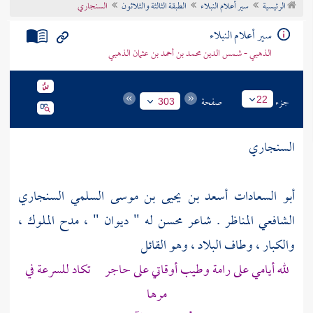
الرئيسية
سير أعلام النبلاء
الطبقة الثالثة والثلاثون
السنجاري
تراجم الأعلام
سير أعلام النبلاء
الذهبي - شمس الدين محمد بن أحمد بن عثمان الذهبي
جزء
صفحة
22
303
السنجاري
أبو السعادات أسعد بن يحيى بن موسى السلمي السنجاري
الشافعي المناظر . شاعر محسن له " ديوان " ، مدح الملوك ،
والكبار ، وطاف البلاد ، وهو القائل
لله أيامي على رامة وطيب أوقاتي على حاجر تكاد للسرعة في
مرها