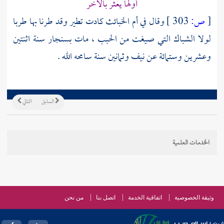
أولها يعثر بالآخر
[
ص:
303 ]
وقال في أم الخبائث كادت تطير وقد طرنا بها طربا
لولا الشباك التي صيغت من الحبب ، مات
بسنجار
سنة اثنتين
وعشرين وستمائة عن نيف وثمانين سنة سامحه الله .
السابق
التالي
الخدمات العلمية
وثيقة الخصوصية
اتفاقية الخدمة
اتصل بنا
من نحن