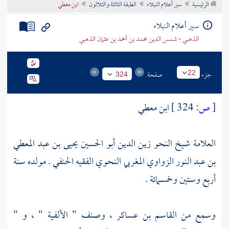
الرئيسية
سير أعلام النبلاء
الطبقة الثالثة والثلاثون
ابن معطي
تراجم الأعلام
سير أعلام النبلاء
الذهبي - شمس الدين محمد بن أحمد بن عثمان الذهبي
جزء
صفحة
22
324
[
ص:
324 ]
ابن معطي
العلامة شيخ النحو زين الدين أبو الحسين يحيى بن عبد المعطي
بن عبد النور الزواوي المغربي النحوي الفقيه الحنفي . مولده سنة
أربع وستين وخمسمائة .
وسمع من
القاسم بن عساكر
، وصنف " الألفية " ، و "