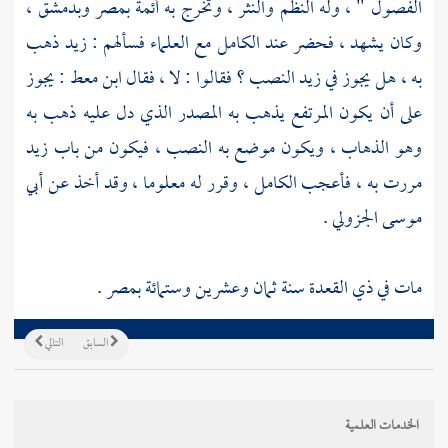
الفصول " ، وله النظم والنثر ، وتخرج به أئمة
بمصر
وبدمشق
،
وكان يشهد ، فحضر عند الكامل مع العلماء فسألهم : زيد ذهب
به ، هل يجوز في زيد النصب ؟ فقالوا : لا ، فقال
ابن معط
: يجوز
على أن يكون المرتفع يذهب به المصدر الذي دل عليه ذهب به
وهو الذهاب ، ويكون موضع به النصب ، فيكون من باب زيد
مررت به ، فأعجب
الكامل
، وقرر له معلوما ، وقد أخذ عن
أبي
موسى الجزولي
.
مات في ذي القعدة سنة ثمان وعشرين وستمائة
بمصر
.
السابق
التالي
الخدمات العلمية