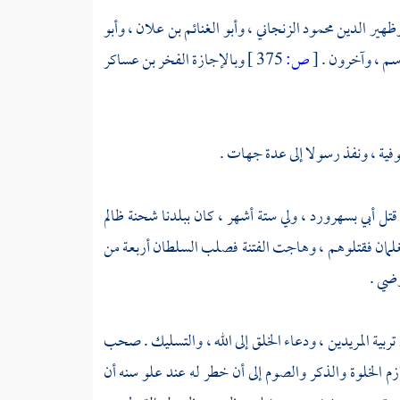
ظهير الدين محمود الزنجاني
،
وأبو الغنائم بن علان
،
وأبو
اسم
، وآخرون .
[
ص:
375 ]
وبالإجازة
الفخر بن عساكر
فية
، ونفذ رسولا إلى عدة جهات .
قتل أبي
بسهرورد
، ولي ستة أشهر ، كان ببلدنا شحنة ظالم
 الغلمان فقتلوهم ، وهاجت الفتنة فصلب السلطان أربعة من
رضي .
 تربية المريدين ، ودعاء الخلق إلى الله ، والتسليك . صحب
 الخلوة والذكر والصوم إلى أن خطر له عند علو سنه أن