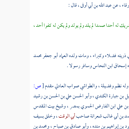
رقاء
، عن
عبد الله بن أبي أوفى
، قال :
ريك له أحدا صمدا لم يلد ولم يولد ولم يكن له كفوا أحد ،
وفي ذريته فضلاء وكبراء ، ومات ولده
العماد أبو جعفر محمد
ه
إسحاق ابن النحاس
وسافر رسولا .
وله نظم وفضيلة ،
والطواشي
صواب
العادلي
مقدم
[
ص:
ل بن جبارة الكندي
،
وأبو الحسن علي بن الحسن بن رشيد
بن علي ابن الفارض الحموي
بمصر
،
وشيخ
بيت المقدس
د بن أبي غالب شعرانة
صاحب
أبي الوقت
، وخلق بسيف
ود بن إبراهيم بن منده
،
وأبو صادق بن صباح
،
ومحمد بن