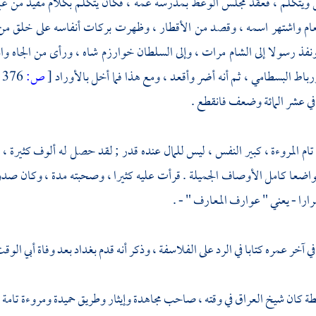
 ويتكلم ، فعقد مجلس الوعظ بمدرسة عمه ، فكان يتكلم بكلام مفيد من غي
ام واشتهر اسمه ، وقصد من الأقطار ، وظهرت بركات أنفاسه على خلق من ا
نفذ رسولا إلى
الشام
مرات ، وإلى
السلطان خوارزم شاه
، ورأى من الجاه وا
رباط البسطامي
، ثم أنه أضر وأقعد ، ومع هذا فما أخل بالأوراد
[
ص:
376 ]
في عشر المائة وضعف فانقطع .
تام المروءة ، كبير النفس ، ليس للمال عنده قدر ; لقد حصل له ألوف كثيرة ،
واضعا كامل الأوصاف الجميلة . قرأت عليه كثيرا ، وصحبته مدة ، وكان صدوق
را - يعني " عوارف المعارف " - .
في آخر عمره كتابا في الرد على
الفلاسفة
، وذكر أنه قدم
بغداد
بعد وفاة
أبي الوق
طة
كان شيخ
العراق
في وقته ، صاحب مجاهدة وإيثار وطريق حميدة ومروءة تامة ، 