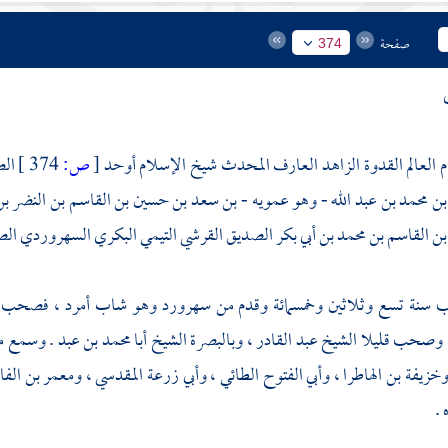
صفحة
374
م العالم القدوة الزاهد العارف المحدث شيخ الإسلام أوحد
[
ص:
374 ]
ال
 بن محمد بن عبد الله - وهو عمويه - بن سعد بن حسين بن القاسم بن النضر بن 
بن القاسم بن محمد بن أبي بكر الصديق القرشي التيمي البكري السهروردي ال
 سنة تسع وثلاثين وخمسمائة وقدم من
سهرورد
وهو شاب أمرد ، فصحب 
 وصحب قليلا الشيخ
عبد القادر
،
وبالبصرة
الشيخ
أبا محمد بن عبد
. وسمع 
خزيفة بن الهاطرا
،
وأبي الفتوح الطائي
،
وأبي زرعة المقدسي
،
ومعمر بن الف
.