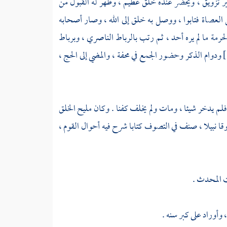
ر تزويق ، ويحضر عنده خلق عظيم ، وظهر له القبول من
لعصاة فتابوا ، ووصل به خلق إلى الله ، وصار أصحابه
لحرمة ما لم يره أحد ، ثم رتب
بالرباط الناصري
،
وبرباط
ودوام الذكر وحضور الجمع في محفة ، والمضي إلى الحج ،
 فلم يدخر شيئا ، ومات ولم يخلف كفنا . وكان مليح الخلق
ا نبيلا ، صنف في التصوف كتابا شرح فيه أحوال القوم ،
ت المحدث
.
وأوراد على كبر سنه .