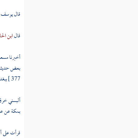
ابن يونس
قال
يوسف ا
القزويني
قال
ابن ال
الأندرشي
الرافعي
أخبرنا
مسعو
البخاري
بعض حديثه :
377 ]
ببغد
ابن دمدم
المصري
ألبسني خر
ابن باز
بمكة
عن ع
الخفيفي
قرأت على
أ
ابن شيرويه