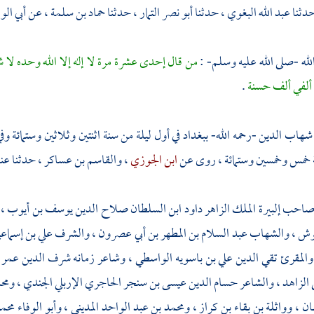
حدثنا
عبد الله البغوي
، حدثنا
أبو نصر التمار
، حدثنا
حماد بن سلمة
، عن
أبي الو
له -صلى الله عليه وسلم- :
من قال إحدى عشرة مرة لا إله إلا الله وحده لا ش
 ألفي ألف حسنة
.
شهاب الدين
-رحمه الله-
ببغداد
في أول ليلة من سنة اثنتين وثلاثين وستمائة 
 خمس وخمسين وستمائة ، روى عن
ابن الجوزي
،
والقاسم بن عساكر
، حدثنا عن
 صاحب
إلبيرة
الملك الزاهر داود ابن السلطان صلاح الدين يوسف بن أيوب
، 
وش ،
والشهاب عبد السلام بن المطهر بن أبي عصرون
،
والشرف علي بن إسماعي
والمقرئ تقي الدين علي بن باسويه الواسطي
،
وشاعر زمانه شرف الدين عمر 
 الزاهد
، والشاعر
حسام الدين عيسى بن سنجر الحاجري الإربلي الجندي
،
ومحم
ان
،
وواثلة بن بقاء بن كراز
،
ومحمد بن عبد الواحد المديني
،
وأبو الوفاء محم