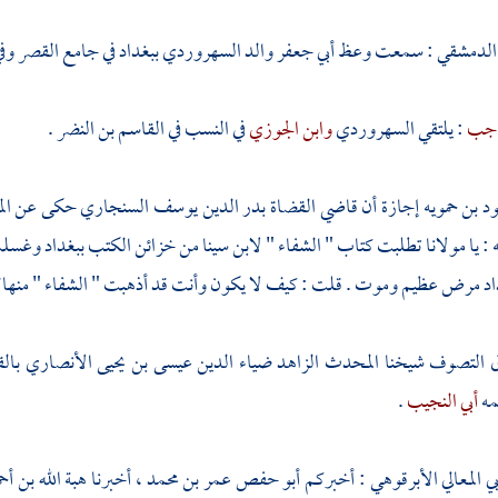
لدمشقي
: سمعت وعظ
أبي جعفر
والد
السهروردي
ببغداد
في
جامع القصر
وف
حاجب
: يلتقي
السهروردي
وابن الجوزي
في النسب في
القاسم بن النضر
.
د بن حمويه
إجازة أن
قاضي القضاة بدر الدين يوسف السنجاري
حكى عن
ال
 يا مولانا تطلبت كتاب " الشفاء "
لابن سينا
من خزائن الكتب
ببغداد
وغسلت 
اد
مرض عظيم وموت . قلت : كيف لا يكون وأنت قد أذهبت " الشفاء " منها؟
ق التصوف شيخنا
المحدث الزاهد ضياء الدين عيسى بن يحيى الأنصاري
بال
مه
أبي النجيب
.
بي المعالي الأبرقوهي
: أخبركم
أبو حفص عمر بن محمد
، أخبرنا
هبة الله بن أح