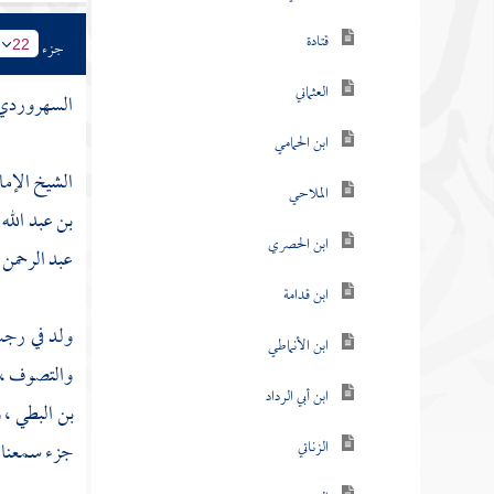
قتادة
جزء
22
العثماني
السهروردي
ابن الحمامي
الشيخ الإما
الملاحي
بن عبد الله
ابن الحصري
عبد الرحمن 
ابن قدامة
ولد في رجب
ابن الأنماطي
والتصوف ،
ابن أبي الرداد
بن البطي
،
و
الزناتي
جزء سمعناه 