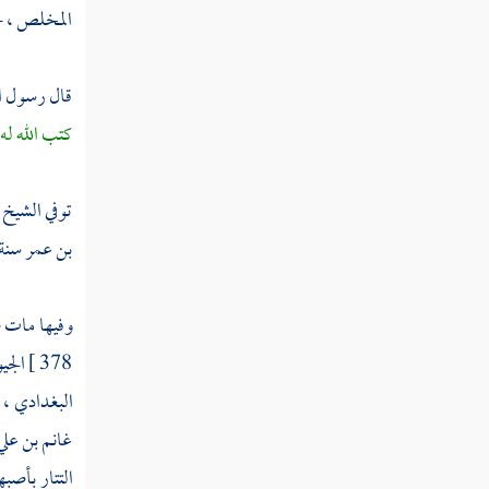
المخلص
، 
ابن عبد الحق
قال رسول ال
ابن عطاء
كتب الله له
البيع
ابن أبي الجود
توفي الشيخ
عبد البر
بن عمر
سنة
الظاهر بأمر الله
وفيها مات
عامر
378 ]
الجي
داود بن معمر
البغدادي
،
غانم بن علي
البهاء
التتار
بأصبه