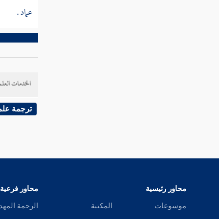
ابن عبد السلام
عماد
.
ابن بقي
ابن البراج
ابن الجواليقي
الخدمات العلم
ابن البن
ترجمة علم
ابن عفيجة
والد الأبرقوهي
ابن صصرى
زين الأمناء
محاور رئيسية
محاور فرعية
عمر بن بدر
موسوعات
المكتبة
الرحمة المهد