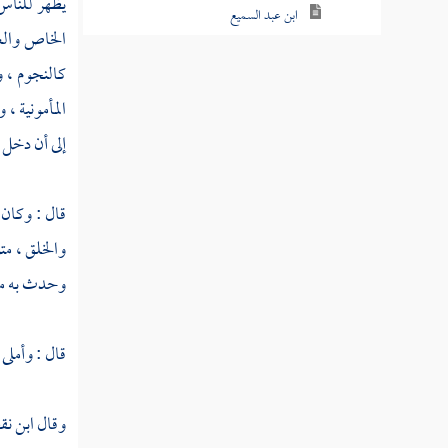
يظهر للناس
ابن عبد السميع
الخاص والع
ابن عساكر
كالنجوم ، و
المأمونية
،
و
صاحب توريز
إلى أن دخل 
البردغولي
ابن صرما
قال : وكان 
الناصر لدين الله
والخلق ، مت
وحدث به مرا
جنكزخان
ابن الجباب
قال : وأملى 
ابن مكرم
وقال
ابن نق
ابن البناء