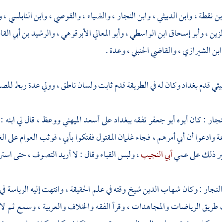
بن نقطة
،
وابن الدبيثي
،
وابن النجار
،
والضياء
،
والقوصي
،
وابن النابلسي
،
و
لزين
،
وأبو إسحاق ابن الواسطي
،
وأبو المعالي الأبرقوهي
،
والرشيد بن أبي الق
بن الشيرازي
،
والقاضي الحنبلي
، وعدة .
يثي
قدم
بغداد
وكان له في الطريقة قدم ثابت ولسان ناطق ، وولي عدة ربط
للصو
نجار
: كان أبوه
أبو جعفر
تفقه
ببغداد
على
أسعد الميهني
ووعظ ، قال لي ابنه : 
عة وادعوا أن أبي أمرهم ، فجاء غلمان المقتول ففتكوا بأبي ، فوثب العوام على
بر ذلك على عمي
أبي النجيب
، ولبس القباء وقال : لا أريد التصوف ، حتى است
النجار
: وكان
شهاب الدين
شيخ وقته في علم الحقيقة ، وانتهت إليه الرياسة في
يق الرياضات والمجاهدات ، وقرأ الفقه والخلاف والعربية ، وسمع ثم لازم