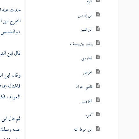
البيع
حدث عنه
ا
ابن إدريس
الفرج ابن ا
ابن النبيه
،
والشمس ا
يونس بن يوسف
قال
ابن الدب
الفارسي
خزعل
وقال
ابن ال
فاغتاله جما
قاضي حران
العوام ، فك
القزويني
أخوه
ثم قال
ابن 
عمه وسلك طر
ابن حوط الله