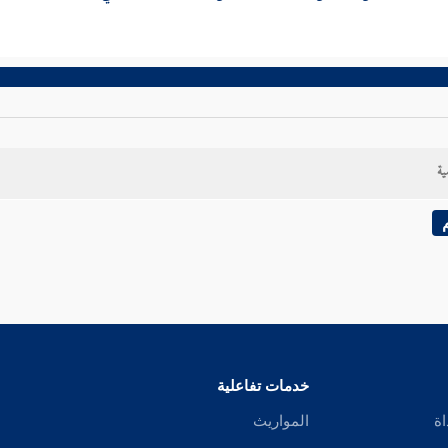
ية
خدمات تفاعلية
اة
المواريث