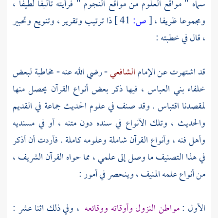
سماه " مواقع العلوم من مواقع النجوم " فرأيته تأليفا لطيفا ،
ومجموعا ظريفا ،
[
ص:
41 ]
ذا ترتيب وتقرير ، وتنويع وتحبير
، قال في خطبته :
قد اشتهرت عن الإمام
الشافعي
- رضي الله عنه - مخاطبة لبعض
خلفاء
بني العباس
، فيها ذكر بعض أنواع القرآن يحصل منها
لمقصدنا اقتباس . وقد صنف في علوم الحديث جماعة في القديم
والحديث ، وتلك الأنواع في سنده دون متنه ، أو في مسنديه
وأهل فنه ، وأنواع القرآن شاملة وعلومه كاملة . فأردت أن أذكر
في هذا التصنيف ما وصل إلى علمي ، مما حواه القرآن الشريف ،
من أنواع علمه المنيف ، وينحصر في أمور :
الأول :
مواطن النزول وأوقاته ووقائعه
، وفي ذلك اثنا عشر :