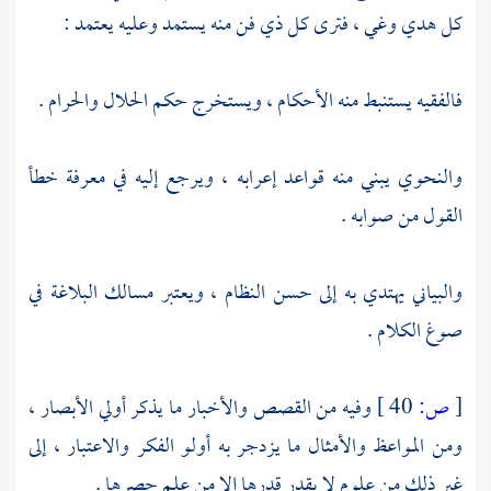
كل هدي وغي ، فترى كل ذي فن منه يستمد وعليه يعتمد :
فالفقيه يستنبط منه الأحكام ، ويستخرج حكم الحلال والحرام .
والنحوي يبني منه قواعد إعرابه ، ويرجع إليه في معرفة خطأ
القول من صوابه .
والبياني يهتدي به إلى حسن النظام ، ويعتبر مسالك البلاغة في
صوغ الكلام .
[
ص:
40 ]
وفيه من القصص والأخبار ما يذكر أولي الأبصار ،
ومن المواعظ والأمثال ما يزدجر به أولو الفكر والاعتبار ، إلى
غير ذلك من علوم لا يقدر قدرها إلا من علم حصرها .