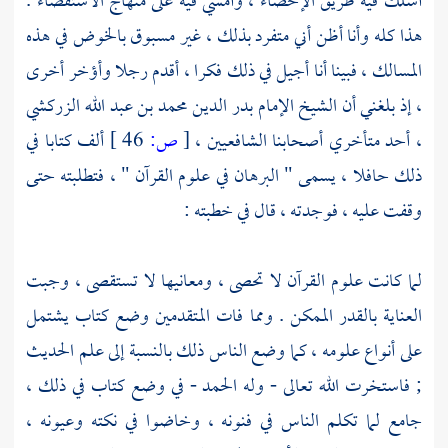
أسلك فيه طريق الإحصاء ، وأمشي فيه على منهاج الاستقصاء .
هذا كله وأنا أظن أني متفرد بذلك ، غير مسبوق بالخوض في هذه
المسالك ، فبينا أنا أجيل في ذلك فكرا ، أقدم رجلا وأؤخر أخرى
، إذ بلغني أن الشيخ
الإمام بدر الدين محمد بن عبد الله الزركشي
،
أحد متأخري أصحابنا الشافعيين ،
[
ص:
46 ]
ألف كتابا في
ذلك حافلا ، يسمى " البرهان في علوم القرآن " ، فتطلبته حتى
وقفت عليه ، فوجدته ، قال في خطبته :
لما كانت علوم القرآن لا تحصى ، ومعانيها لا تستقصى ، وجبت
العناية بالقدر الممكن . ومما فات المتقدمين وضع كتاب يشتمل
على أنواع علومه ، كما وضع الناس ذلك بالنسبة إلى علم الحديث
; فاستخرت الله تعالى - وله الحمد - في وضع كتاب في ذلك ،
جامع لما تكلم الناس في فنونه ، وخاضوا في نكته وعيونه ،