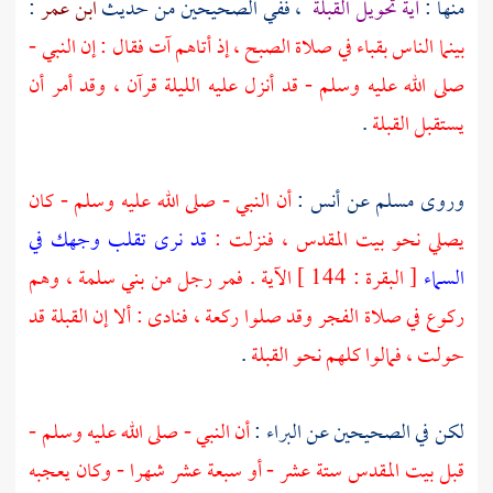
منها :
آية تحويل القبلة
، ففي الصحيحين من حديث
ابن عمر
:
بينما الناس
بقباء
في صلاة الصبح ، إذ أتاهم آت فقال : إن النبي -
صلى الله عليه وسلم - قد أنزل عليه الليلة قرآن ، وقد أمر أن
يستقبل القبلة
.
وروى
مسلم
عن
أنس
:
أن النبي - صلى الله عليه وسلم - كان
يصلي نحو
بيت المقدس
، فنزلت :
قد نرى تقلب وجهك في
السماء
[ البقرة : 144 ] الآية . فمر رجل من
بني سلمة
، وهم
ركوع في صلاة الفجر وقد صلوا ركعة ، فنادى : ألا إن القبلة قد
حولت ، فمالوا كلهم نحو القبلة
.
لكن في الصحيحين عن
البراء
:
أن النبي - صلى الله عليه وسلم -
قبل
بيت المقدس
ستة عشر - أو سبعة عشر شهرا - وكان يعجبه