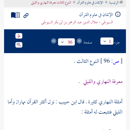
الرئيسية
الإتقان في علوم القرآن
النوع الثالث معرفة النهاري والليلي
تراجم الأعلام
الإتقان في علوم القرآن
السيوطي - جلال الدين عبد الرحمن بن أبي بكر السيوطي
جزء
صفحة
1
96
[
ص:
96 ]
النوع الثالث .
معرفة النهاري والليلي
.
أمثلة النهاري كثيرة . قال
ابن حبيب
: نزل أكثر القرآن نهارا; وأما
الليلي فتتبعت له أمثلة :