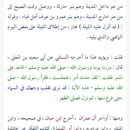
من هو داخل
المدينة
وهم
بنو حارثة
، ووصل وقت الصبح إلى
من هو خارج
المدينة
، وهم
بنو عمرو بن عوف
أهل قباء
. وقوله
: ( قد أنزل عليه الليلة ) مجاز ، من إطلاق الليلة على بعض اليوم
الماضي والذي يليه .
قلت : ويؤيد هذا ما أخرجه
النسائي
عن
أبي سعيد بن المعلى
،
قال :
مررنا يوما ورسول الله - صلى الله عليه وسلم - قاعد على
المنبر فقلت : لقد حدث أمر ، فجلست ، فقرأ رسول الله - صلى
الله عليه وسلم - هذه الآية :
قد نرى تقلب وجهك في السماء
حتى فرغ منها ، ثم نزل فصلى الظهر
.
ومنها :
أواخر آل عمران
، أخرج
ابن حبان
، في صحيحه ،
وابن
المنذر
،
وابن مردويه
،
وابن أبي الدنيا
في كتاب التفكر عن
عائشة