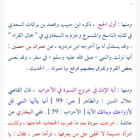
.
ومنها :
أول الحج
، ذكره
ابن حبيب
ومحمد بن بركات السعدي
في كتابه الناسخ والمنسوخ وجزم به
السخاوي
في " جمال القراء "
. وقد يستدل له بما أخرجه
ابن مردويه ،
عن
عمران بن حصين
:
أنها نزلت والنبي - صلى الله عليه وسلم - في سفر ، وقد نعس
بعض القوم وتفرق بعضهم فرفع بها صوته . . الحديث .
ومنها :
آية الإذن في خروج النسوة في الأحزاب
، قال القاضي
جلال الدين
: والظاهر
[
ص:
99 ]
أنها
ياأيها النبي قل
لأزواجك وبناتك
الآية [ الأحزاب : 59 ] . ففي
البخاري
عن
عائشة
:
خرجت
سودة
بعد ما ضرب الحجاب لحاجتها ، وكانت
امرأة جسيمة لا تخفى على من يعرفها ، فرآها
عمر
، فقال : يا