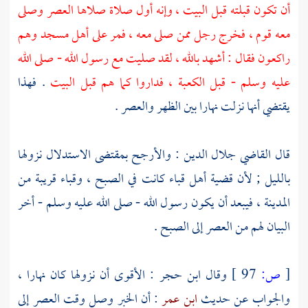
أن تكون قبلته قبل البيت ، وإنه أول صلاة صلاها العصر وصلى
معه قوم ، فخرج رجل ممن صلى معه ، فمر على أهل مسجد وهم
راكعون فقال : أشهد بالله ، لقد صليت مع رسول الله - صلى الله
عليه وسلم - قبل
الكعبة
، فداروا كما هم قبل البيت
. فهذا
يقتضي أنها نزلت نهارا بين الظهر والعصر .
قال القاضي
جلال الدين
: والأرجح بمقتضى الاستدلال نزولها
بالليل ; لأن قضية
أهل قباء
كانت في الصبح ،
وقباء
قريبة من
المدينة ،
فيبعد أن يكون رسول الله - صلى الله عليه وسلم - أخر
البيان لهم من العصر إلى الصبح .
[
ص:
97 ]
وقال
ابن حجر
: الأقوى أن نزولها كان نهارا ،
والجواب عن حديث
ابن عمر
: أن الخبر وصل وقت العصر إلى