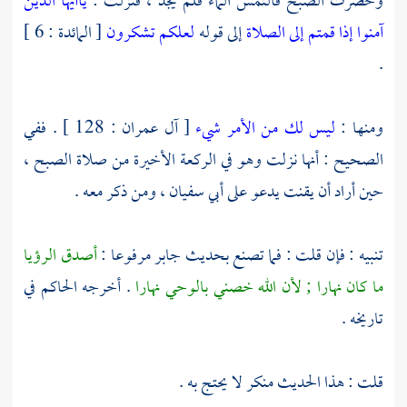
وحضرت الصبح فالتمس الماء فلم يجد ، فنزلت :
ياأيها الذين
آمنوا إذا قمتم إلى الصلاة
إلى قوله
لعلكم تشكرون
[ المائدة : 6 ]
.
ومنها :
ليس لك من الأمر شيء
[ آل عمران : 128 ] . ففي
الصحيح : أنها نزلت وهو في الركعة الأخيرة من صلاة الصبح ،
حين أراد أن يقنت يدعو على
أبي سفيان ،
ومن ذكر معه .
تنبيه : فإن قلت : فما تصنع بحديث
جابر
مرفوعا :
أصدق الرؤيا
ما كان نهارا ; لأن الله خصني بالوحي نهارا
. أخرجه
الحاكم
في
تاريخه .
قلت : هذا الحديث منكر لا يحتج به .