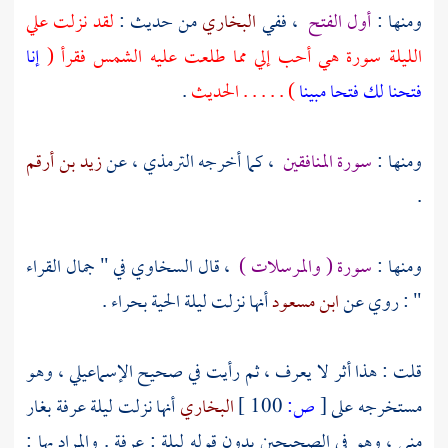
ومنها :
أول الفتح
، ففي
البخاري
من حديث :
لقد نزلت علي
الليلة سورة هي أحب إلي مما طلعت عليه الشمس فقرأ (
إنا
فتحنا لك فتحا مبينا
) . . . . . الحديث
.
ومنها :
سورة المنافقين
، كما أخرجه
الترمذي ،
عن
زيد بن أرقم
.
ومنها :
سورة ( والمرسلات )
، قال
السخاوي
في " جمال القراء
" : روي عن
ابن مسعود
أنها نزلت ليلة الحية
بحراء
.
قلت : هذا أثر لا يعرف ، ثم رأيت في صحيح
الإسماعيلي
، وهو
مستخرجه على
[
ص:
100 ]
البخاري
أنها نزلت ليلة عرفة بغار
منى
، وهو في الصحيحين بدون قوله ليلة :
عرفة
. والمراد بها :