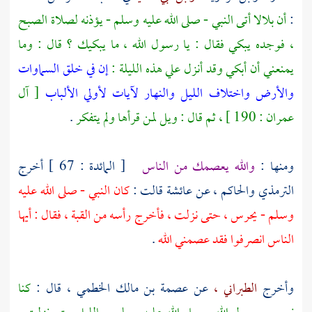
:
أن
بلالا
أتى النبي - صلى الله عليه وسلم - يؤذنه لصلاة الصبح
، فوجده يبكي فقال : يا رسول الله ، ما يبكيك ؟ قال : وما
يمنعني أن أبكي وقد أنزل علي هذه الليلة :
إن في خلق السماوات
والأرض واختلاف الليل والنهار لآيات لأولي الألباب
[ آل
عمران : 190 ] ، ثم قال : ويل لمن قرأها ولم يتفكر
.
ومنها :
والله يعصمك من الناس
[ المائدة : 67 ] أخرج
الترمذي
والحاكم ،
عن
عائشة
قالت :
كان النبي - صلى الله عليه
وسلم - يحرس ، حتى نزلت ، فأخرج رأسه من القبة ، فقال : أيها
الناس انصرفوا فقد عصمني الله
.
وأخرج
الطبراني ،
عن
عصمة بن مالك الخطمي
، قال :
كنا