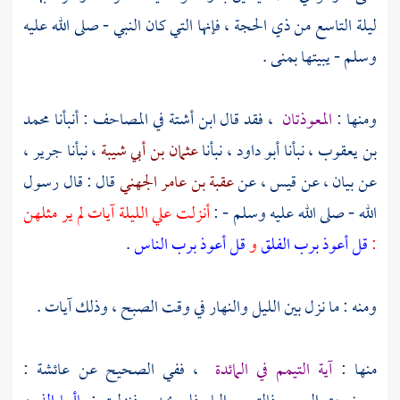
ليلة التاسع من ذي الحجة ، فإنها التي كان النبي - صلى الله عليه
وسلم - يبيتها
بمنى
.
ومنها :
المعوذتان
، فقد قال
ابن أشتة
في المصاحف : أنبأنا
محمد
بن يعقوب
، نبأنا أبو داود ، نبأنا
عثمان بن أبي شيبة
، نبأنا
جرير ،
عن
بيان ،
عن
قيس ،
عن
عقبة بن عامر الجهني
قال : قال رسول
الله - صلى الله عليه وسلم - :
أنزلت علي الليلة آيات لم ير مثلهن
:
قل أعوذ برب الفلق
و
قل أعوذ برب الناس
.
ومنه : ما نزل بين الليل والنهار في وقت الصبح ، وذلك آيات .
منها :
آية التيمم في المائدة
، ففي الصحيح عن
عائشة
: