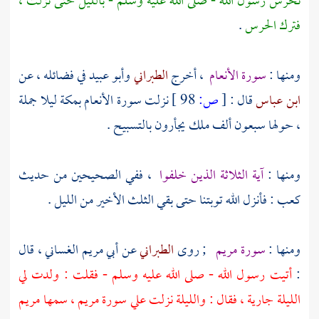
نحرس رسول الله - صلى الله عليه وسلم - بالليل حتى نزلت ،
فترك الحرس
.
ومنها :
سورة الأنعام
، أخرج
الطبراني
وأبو عبيد
في فضائله ، عن
ابن عباس
قال :
[
ص:
98 ]
نزلت سورة الأنعام
بمكة
ليلا جملة
، حولها سبعون ألف ملك يجأرون بالتسبيح .
ومنها :
آية الثلاثة الذين خلفوا
، ففي الصحيحين من حديث
كعب
: فأنزل الله توبتنا حتى بقي الثلث الأخير من الليل .
ومنها :
سورة مريم
; روى
الطبراني
عن
أبي مريم الغساني
، قال
:
أتيت رسول الله - صلى الله عليه وسلم - فقلت : ولدت لي
الليلة جارية ، فقال : والليلة نزلت علي سورة مريم ، سمها مريم