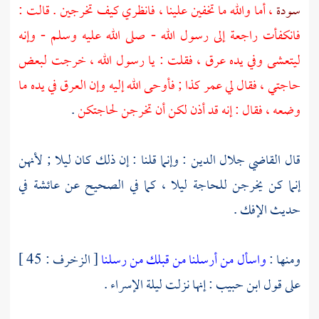
سودة
، أما والله ما تخفين علينا ، فانظري كيف تخرجين . قالت :
فانكفأت راجعة إلى رسول الله - صلى الله عليه وسلم - وإنه
ليتعشى وفي يده عرق ، فقلت : يا رسول الله ، خرجت لبعض
حاجتي ، فقال لي
عمر
كذا ; فأوحى الله إليه وإن العرق في يده ما
وضعه ، فقال : إنه قد أذن لكن أن تخرجن لحاجتكن
.
قال القاضي
جلال الدين
: وإنما قلنا : إن ذلك كان ليلا ; لأنهن
إنما كن يخرجن للحاجة ليلا ، كما في الصحيح عن
عائشة
في
حديث الإفك .
ومنها :
واسأل من أرسلنا من قبلك من رسلنا
[ الزخرف : 45 ]
على قول
ابن حبيب
: إنها نزلت ليلة الإسراء .