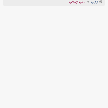
الرئيسية
المكتبة الإسلامية
تراجم الأعلام