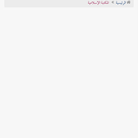
الرئيسية
المكتبة الإسلامية
تراجم الأعلام