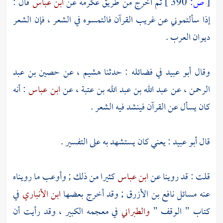
[
ص:
390 ]
ثم أخرج من طريق
عكرمة
عن
ابن عباس
قال :
إذا سألتموني عن غريب القرآن فالتمسوه في الشعر ، فإن الشعر
ديوان العرب .
وقال
أبو عبيد
في فضائله : حدثنا
هشيم
، عن
حصين بن عبد
الرحمن
، عن
عبد الله بن عبد الله بن عتبة
، عن
ابن عباس
: أنه
كان يسأل عن القرآن فينشد فيه الشعر .
قال
أبو عبيد
: يعني كان يستشهد به على التفسير .
قلت : قد روينا عن
ابن عباس
كثيرا من ذلك ; وأوعب ما رويناه
عنه مسائل
نافع بن الأزرق
; وقد أخرج بعضها
ابن الأنباري
في
كتاب " الوقف "
والطبراني
في معجمه الكبير ، وقد رأيت أن