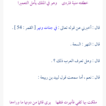
خطفته منية فتردى وهو في الملك يأمل التعميرا
قال : أخبرني عن قوله تعالى :
في جنات ونهر
[ القمر : 54 ] .
قال : النهر : السعة .
قال : وهل تعرف العرب ذلك ؟ .
قال : نعم ، أما سمعت قول
لبيد بن ربيعة
:
ملكت بها كفي فأنهرت فتقها يرى قائما من دونها ما وراءها