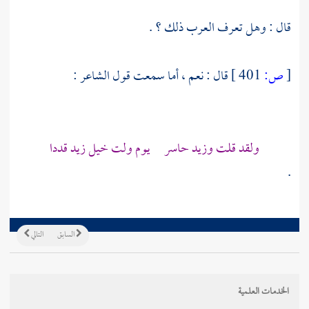
قال : وهل تعرف العرب ذلك ؟ .
[
ص:
401 ]
قال : نعم ، أما سمعت قول الشاعر :
ولقد قلت وزيد حاسر يوم ولت خيل زيد قددا
.
السابق
التالي
الخدمات العلمية