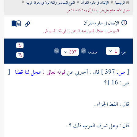
الرئيسية
الإتقان في علوم القرآن
النوع السادس والثلاثون في معرفة غريبه
تراجم الأعلام
فصل الاحتجاج على غريب القرآن ومشكله بالشعر
الإتقان في علوم القرآن
السيوطي - جلال الدين عبد الرحمن بن أبي بكر السيوطي
جزء
صفحة
1
397
[
ص:
397 ]
قال : أخبرني عن
قوله تعالى :
عجل لنا قطنا
[
ص : 16 ] ؟
قال : القط الجزاء .
قال : وهل تعرف العرب ذلك ؟ .