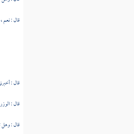
النوع الخامس والسبعون في خواص
قال : نعم ،
القرآن
النوع السادس والسبعون في مرسوم الخط
وآداب كتابته
النوع السابع والسبعون في معرفة تفسيره
وتأويله وبيان شرفه والحاجة إليه
قال : أخبرني
النوع الثامن والسبعون في معرفة شروط المفسر
وآدابه
قال : الوزر :
النوع التاسع والسبعون في غرائب
التفسير
قال : وهل 