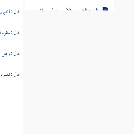
النوع التاسع والأربعون في مطلقه
قال : أخبرني
ومقيده
قال : مقرون
النوع الخمسون في منطوقه ومفهومه
النوع الحادي والخمسون في وجود
قال : وهل 
مخاطباته
قال : نعم 
النوع الثاني والخمسون في حقيقته ومجازه
النوع الثالث والخمسون في تشبيهه واستعاراته
النوع الرابع والخمسون في كناياته
وتعريضه
النوع الخامس والخمسون في الحصر