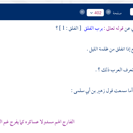
صفحة
402
ي عن
قوله تعالى :
برب الفلق
[ الفلق : 1 ] ؟
إذا انفلق من ظلمة الليل .
تعرف العرب ذلك ؟ .
، أما سمعت قول
زهير بن أبي سلمى
:
الفارج الهم مسدولا عساكره كما يفرج غم ال