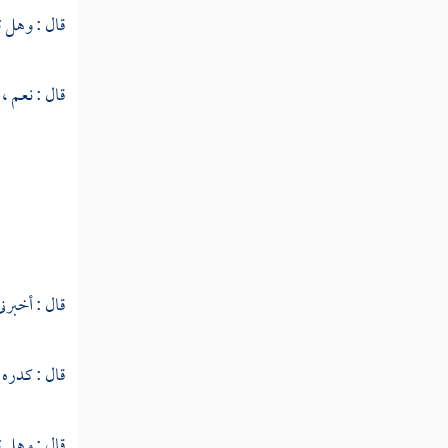
قال : وهل 
النوع التاسع والستون فيما وقع في
القرآن من الأسماء والكنى والألقاب
قال : نعم 
النوع السبعون في المبهمات
النوع الحادي والسبعون في أسماء من
نزل فيهم القرآن
النوع الثاني والسبعون في فضائل القرآن
قال : أخبرني
النوع الثالث والسبعون في أفضل
القرآن وفضائله
قال : كدره ب
النوع الرابع والسبعون في مفردات
القرآن
قال : وهل 