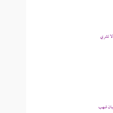
لا تشري
بان شهب