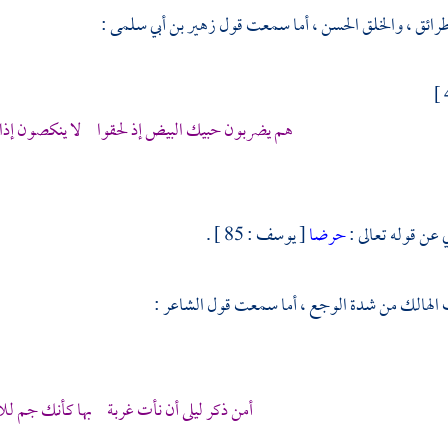
رائق ، والخلق الحسن ، أما سمعت قول
زهير بن أبي سلمى
:
هم يضربون حبيك البيض إذ لحقوا لا ينكصون إذا م
 عن قوله تعالى :
حرضا
[ يوسف : 85 ] .
 الهالك من شدة الوجع ، أما سمعت قول الشاعر :
أمن ذكر
ليلى
أن نأت غربة بها كأنك جم لل