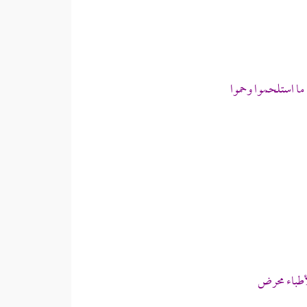
ا استلحموا وحموا
أطباء محرض