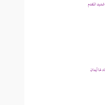
ديد المقدم
د
لها آيدان