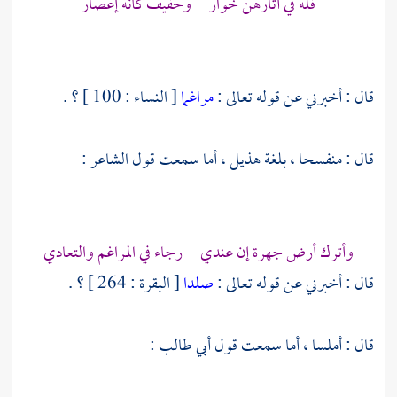
فله في آثارهن خوار وحفيف كأنه إعصار
قال : أخبرني عن قوله تعالى :
مراغما
[ النساء : 100 ] ؟ .
قال : منفسحا ، بلغة
هذيل
، أما سمعت قول الشاعر :
وأترك أرض جهرة إن عندي رجاء في المراغم والتعادي
قال : أخبرني عن قوله تعالى :
صلدا
[ البقرة : 264 ] ؟ .
قال : أملسا ، أما سمعت قول
أبي طالب
: