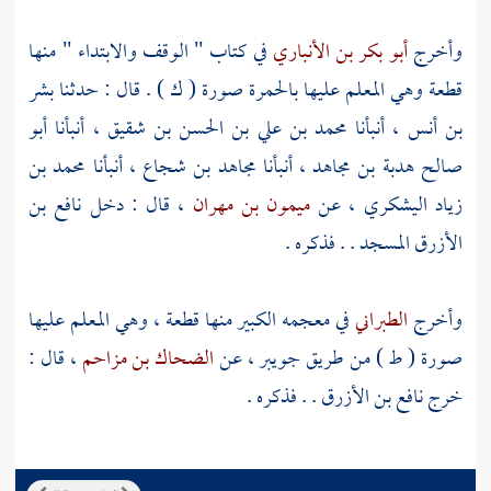
وأخرج
أبو بكر بن الأنباري
في كتاب " الوقف والابتداء " منها
قطعة وهي المعلم عليها بالحمرة صورة ( ك ) . قال : حدثنا
بشر
بن أنس
، أنبأنا
محمد بن علي بن الحسن بن شقيق
، أنبأنا
أبو
صالح هدبة بن مجاهد
، أنبأنا
مجاهد بن شجاع
، أنبأنا
محمد بن
زياد اليشكري
، عن
ميمون بن مهران
، قال : دخل
نافع بن
الأزرق
المسجد . . فذكره .
وأخرج
الطبراني
في معجمه الكبير منها قطعة ، وهي المعلم عليها
صورة ( ط ) من طريق
جويبر
، عن
الضحاك بن مزاحم
، قال :
خرج
نافع بن الأزرق
. . فذكره .