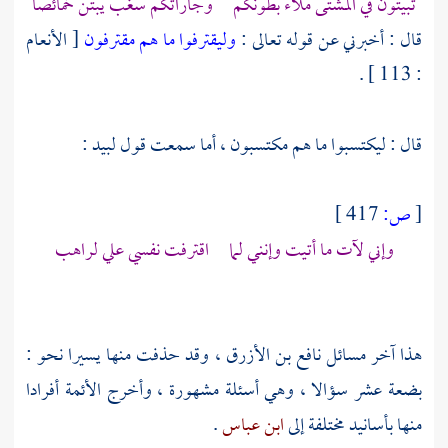
تبيتون في المشتى ملاء بطونكم وجاراتكم سغب يبتن خمائصا
قال : أخبرني عن قوله تعالى :
وليقترفوا ما هم مقترفون
[ الأنعام
: 113 ] .
قال : ليكتسبوا ما هم مكتسبون ، أما سمعت قول
لبيد
:
[
ص:
417 ]
وإني لآت ما أتيت وإنني لما اقترفت نفسي علي لراهب
هذا آخر مسائل
نافع بن الأزرق
، وقد حذفت منها يسيرا نحو :
بضعة عشر سؤالا ، وهي أسئلة مشهورة ، وأخرج الأئمة أفرادا
منها بأسانيد مختلفة إلى
ابن عباس
.