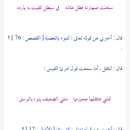
سخنت صهارته فظل عثانه في سيطل كفيت به يتردد
قال : أخبرني عن قوله تعالى :
لتنوء بالعصبة
[ القصص : 76 ] ؟
.
قال : لتثقل ، أما سمعت قول
امرئ القيس
:
تمشي فتثقلها عجيزتها مشي الضعيف ينوء بالوسق
قال : أخبرني عن قوله تعالى :
كل بنان
[ الأنفال : 12 ] ؟ .