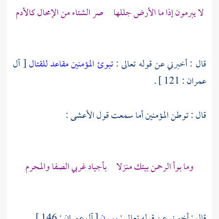
لا يبرمون إذا ما الأرض جللها صر الشتاء من الإمحال كالأدم
قال : أخبرني عن قوله تعالى :
تبوئ المؤمنين مقاعد للقتال
[ آل
عمران : 121 ] .
قال : توطن المؤمنين أما سمعت قول
الأعشى
:
وما بوأ الرحمن بيتك منزلا بأجياد غربي الصفا والمحرم
قال : أخبرني عن قوله تعالى :
ربيون
[ آل عمران : 146 ] .