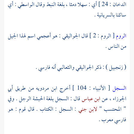
الدخان : 24 ] أي : سهلا دمثا ، بلغة النبط وقال
الواسطي
: أي
ساكنا بالسريانية .
الروم
[ الروم : 2 ] قال
الجواليقي
: هو أعجمي اسم لهذا الجيل
من الناس .
( زنجبيل ) : ذكر
الجواليقي
والثعالبي
أنه فارسي .
السجل
[ الأنبياء : 104 ] أخرج
ابن مردويه
من طريق
أبي
الجوزاء
، عن
ابن عباس
قال : السجل بلغة
الحبشة
الرجل . وفي
" المحتسب "
لابن جني
: السجل : الكتاب . قال قوم : هو
فارسي معرب .