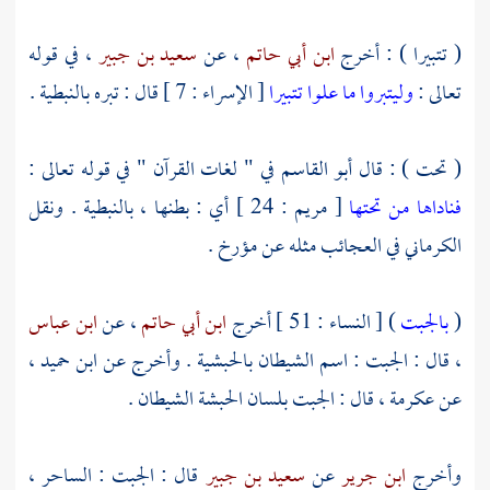
( تتبيرا ) : أخرج
ابن أبي حاتم
، عن
سعيد بن جبير
، في قوله
تعالى :
وليتبروا ما علوا تتبيرا
[ الإسراء : 7 ] قال : تبره بالنبطية .
( تحت ) : قال
أبو القاسم
في " لغات القرآن " في قوله تعالى :
فناداها من تحتها
[ مريم : 24 ] أي : بطنها ، بالنبطية . ونقل
الكرماني
في العجائب مثله عن مؤرخ .
(
بالجبت
) [ النساء : 51 ] أخرج
ابن أبي حاتم
، عن
ابن عباس
، قال : الجبت : اسم الشيطان بالحبشية . وأخرج عن
ابن حميد
،
عن
عكرمة
، قال : الجبت بلسان
الحبشة
الشيطان .
وأخرج
ابن جرير
عن
سعيد بن جبير
قال : الجبت : الساحر ،