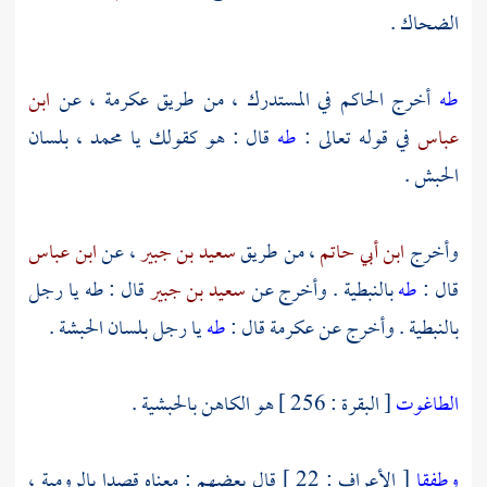
الضحاك
.
طه
أخرج
الحاكم
في المستدرك ، من طريق
عكرمة
، عن
ابن
عباس
في قوله تعالى :
طه
قال : هو كقولك يا محمد ، بلسان
الحبش .
وأخرج
ابن أبي حاتم
، من طريق
سعيد بن جبير
، عن
ابن عباس
قال :
طه
بالنبطية . وأخرج عن
سعيد بن جبير
قال : طه يا رجل
بالنبطية . وأخرج عن
عكرمة
قال :
طه
يا رجل بلسان
الحبشة
.
الطاغوت
[ البقرة : 256 ] هو الكاهن بالحبشية .
وطفقا
[ الأعراف : 22 ] قال بعضهم : معناه قصدا بالرومية ،