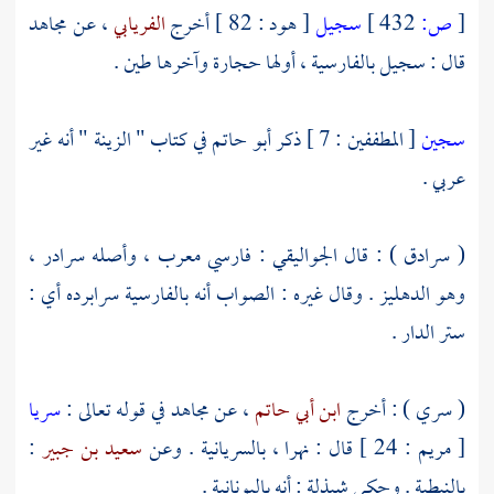
[
ص:
432 ]
سجيل
[ هود : 82 ] أخرج
الفريابي
، عن
مجاهد
قال : سجيل بالفارسية ، أولها حجارة وآخرها طين .
سجين
[ المطففين : 7 ] ذكر
أبو حاتم
في كتاب " الزينة " أنه غير
عربي .
( سرادق ) : قال
الجواليقي
: فارسي معرب ، وأصله سرادر ،
وهو الدهليز . وقال غيره : الصواب أنه بالفارسية سرابرده أي :
ستر الدار .
( سري ) : أخرج
ابن أبي حاتم
، عن
مجاهد
في قوله تعالى :
سريا
[ مريم : 24 ] قال : نهرا ، بالسريانية . وعن
سعيد بن جبير
:
بالنبطية . وحكى
شيذلة
: أنه باليونانية .