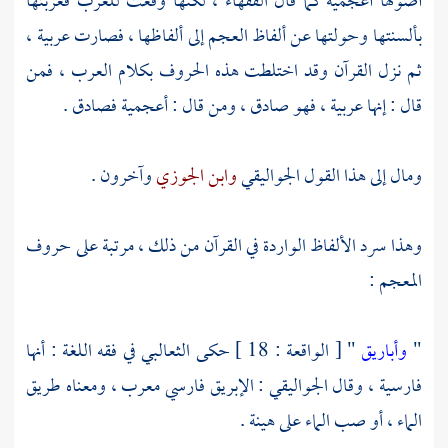
أصولها أعجمية كما قال الفقهاء ، لكنها وقعت للعرب فعربتها
بألسنتها وحولتها عن ألفاظ العجم إلى ألفاظها ، فصارت عربية ،
ثم نزل القرآن وقد اختلطت هذه الحروف بكلام العرب ، فمن
قال : إنها عربية ، فهو صادق ، ومن قال : أعجمية فصادق .
ومال إلى هذا القول
الجواليقي
وابن الجوزي
وآخرون .
وهذا سرد الألفاظ الواردة في القرآن من ذلك ، مرتبة على حروف
المعجم :
"
وأباريق
" [ الواقعة : 18 ] حكى
الثعالبي
في فقه اللغة : أنها
فارسية ، وقال
الجواليقي
: الإبريق فارسي معرب ، ومعناه طريق
الماء ، أو صب الماء على هينة .