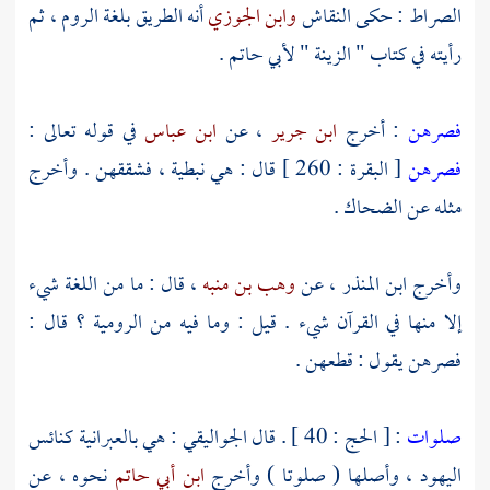
الصراط : حكى النقاش
وابن الجوزي
أنه الطريق بلغة
الروم
، ثم
رأيته في كتاب " الزينة " لأبي حاتم .
فصرهن
: أخرج
ابن جرير
، عن
ابن عباس
في قوله تعالى :
فصرهن
[ البقرة : 260 ] قال : هي نبطية ، فشققهن . وأخرج
مثله عن
الضحاك
.
وأخرج
ابن المنذر
، عن
وهب بن منبه
، قال : ما من اللغة شيء
إلا منها في القرآن شيء . قيل : وما فيه من الرومية ؟ قال :
فصرهن يقول : قطعهن .
صلوات
: [ الحج : 40 ] . قال
الجواليقي
: هي بالعبرانية كنائس
اليهود
، وأصلها ( صلوتا ) وأخرج
ابن أبي حاتم
نحوه ، عن