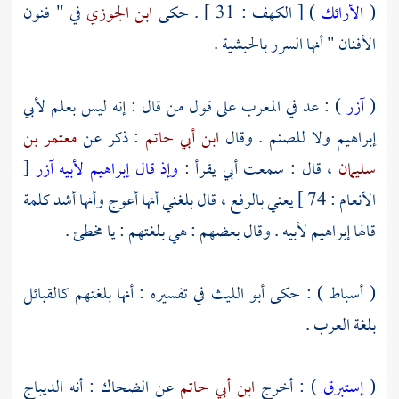
(
الأرائك
) [ الكهف : 31 ] . حكى
ابن الجوزي
في " فنون
الأفنان " أنها السرر بالحبشية .
(
آزر
) : عد في المعرب على قول من قال : إنه ليس بعلم لأبي
إبراهيم
ولا للصنم . وقال
ابن أبي حاتم
: ذكر عن
معتمر بن
سليمان
، قال : سمعت أبي يقرأ :
وإذ قال إبراهيم لأبيه آزر
[
الأنعام : 74 ] يعني بالرفع ، قال بلغني أنها أعوج وأنها أشد كلمة
قالها
إبراهيم
لأبيه . وقال بعضهم : هي بلغتهم : يا مخطئ .
( أسباط ) : حكى
أبو الليث
في تفسيره : أنها بلغتهم كالقبائل
بلغة العرب .
(
إستبرق
) : أخرج
ابن أبي حاتم
عن
الضحاك
: أنه الديباج