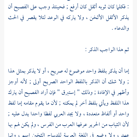
: فكلما كان ثوبه أثقل كان أرفع ; فحينئذ وجب على الفصيح أن
يذكر الأثقل الأثخن ، ولا يتركه في الوعد لئلا يقصر في الحث
والدعاء .
ثم هذا الواجب الذكر :
إما أن يذكر بلفظ واحد موضوع له صريح ، أو لا يذكر بمثل هذا
; ولا شك أن الذكر باللفظ الواحد الصريح أولى ; لأنه أوجز
وأظهر في الإفادة ; وذلك " إستبرق " فإن أراد الفصيح أن يترك
هذا اللفظ ويأتي بلفظ آخر لم يمكنه ; لأن ما يقوم مقامه إما لفظ
واحد أو ألفاظ متعددة ، ولا يجد العربي لفظا واحدا يدل عليه ;
لأن الثياب من الحرير عرفها العرب من
الفرس
، ولم يكن لهم بها
عهد ، ولا وضع في اللغة العربية للديباج الثخين اسم ، وإنما