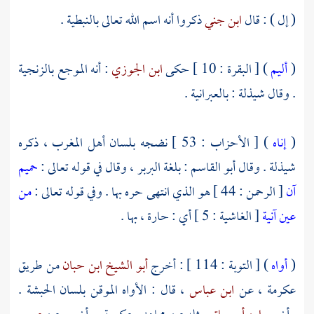
( إل ) : قال
ابن جني
ذكروا أنه اسم الله تعالى بالنبطية .
(
أليم
) [ البقرة : 10 ] حكى
ابن الجوزي
: أنه الموجع بالزنجية
. وقال
شيذلة
: بالعبرانية .
(
إناه
) [ الأحزاب : 53 ] نضجه بلسان أهل
المغرب
، ذكره
شيذلة
. وقال
أبو القاسم
: بلغة البربر ، وقال في قوله تعالى :
حميم
آن
[ الرحمن : 44 ] هو الذي انتهى حره بها . وفي قوله تعالى :
من
عين آنية
[ الغاشية : 5 ] أي : حارة ، بها .
(
أواه
) [ التوبة : 114 ] : أخرج
أبو الشيخ ابن حبان
من طريق
عكرمة
، عن
ابن عباس
، قال : الأواه الموقن بلسان
الحبشة
.