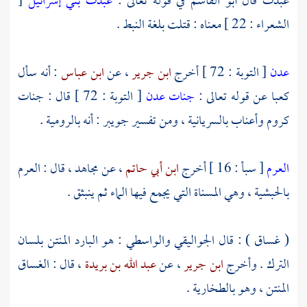
عبدت قال
أبو القاسم
في قوله تعالى :
عبدت بني إسرائيل
[
الشعراء : 22 ] معناه : قتلت بلغة النبط .
عدن
[ التوبة : 72 ] أخرج
ابن جرير
، عن
ابن عباس
: أنه سأل
كعبا
عن قوله تعالى :
جنات عدن
[ التوبة : 72 ] قال : جنات
كروم وأعناب بالسريانية ، ومن تفسير
جويبر
: أنه بالرومية .
العرم
[ سبأ : 16 ] أخرج
ابن أبي حاتم
، عن
مجاهد
، قال : العرم
بالحبشية ، وهي المسناة التي يجمع فيها الماء ثم ينبثق .
( غساق ) : قال
الجواليقي
والواسطي
: هو البارد المنتن بلسان
الترك . وأخرج
ابن جرير
، عن
عبد الله بن بريدة
، قال : الغساق
المنتن ، وهو بالطخارية .