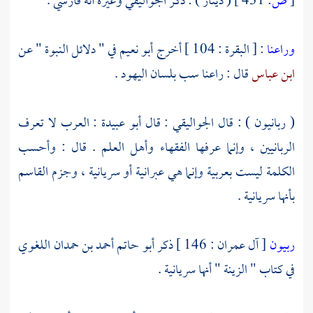
[
ص:
431 ]
( دينار ) : ذكر
الجواليقي
وغيره أنه فارسي .
وراعنا
: [ البقرة : 104 ] أخرج
أبو نعيم
في " دلائل النبوة " عن
ابن عباس
قال : راعنا سب بلسان
اليهود
.
( ربانيون ) : قال
الجواليقي
: قال
أبو عبيدة
: العرب لا تعرف
الربانيين ، وإنما عرفها الفقهاء وأهل العلم . قال : وأحسب
الكلمة ليست بعربية وإنما هي عبرانية أو سريانية ، وجزم
القاسم
بأنها سريانية .
ربيون
[ آل عمران : 146 ] ذكر
أبو حاتم أحمد بن حمدان اللغوي
في كتاب " الزينة " أنها سريانية .