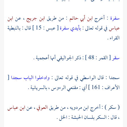
سفرة
: أخرج
ابن أبي حاتم
: من طريق
ابن جريج
، عن
ابن
عباس
في قوله تعالى :
بأيدي سفرة
[ عبس : 15 ] قال : بالنبطية
القراء .
سقر
[ القمر : 48 ] : ذكر
الجواليقي
أنها أعجمية .
سجدا : قال
الواسطي
في قوله تعالى :
وادخلوا الباب سجدا
[
الأعراف : 161 ] أي : مقنعي الرءوس ، بالسريانية .
( سكر ) : أخرج
ابن مردويه
، من طريق
العوفي
، عن
ابن عباس
، قال : السكر بلسان
الحبشة
: الخل .