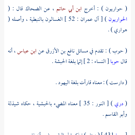
( حواريون ) : أخرج
ابن أبي حاتم
، عن
الضحاك
قال : (
الحواريون
) [ آل عمران : 52 ] الغسالون بالنبطية ، وأصله (
هواري ) .
( حوب ) : تقدم في مسائل
نافع بن الأزرق
عن
ابن عباس
، أنه
قال
حوبا
[ النساء : 2 ] إثما بلغة
الحبشة
.
( دارست ) : معناه قارأت بلغة
اليهود
.
(
دري
) [ النور : 35 ] معناه المضيء بالحبشية ، حكاه
شيذلة
وأبو القاسم
.