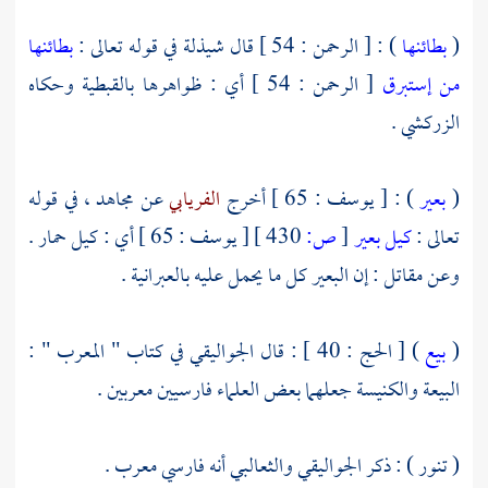
(
بطائنها
) : [ الرحمن : 54 ] قال
شيذلة
في قوله تعالى :
بطائنها
من إستبرق
[ الرحمن : 54 ] أي : ظواهرها بالقبطية وحكاه
الزركشي
.
(
بعير
) : [ يوسف : 65 ] أخرج
الفريابي
عن
مجاهد
، في قوله
تعالى :
كيل بعير
[
ص:
430 ]
[ يوسف : 65 ] أي : كيل حمار .
وعن
مقاتل
: إن البعير كل ما يحمل عليه بالعبرانية .
(
بيع
) [ الحج : 40 ] : قال
الجواليقي
في كتاب " المعرب " :
البيعة والكنيسة جعلهما بعض العلماء فارسيين معربين .
( تنور ) : ذكر
الجواليقي
والثعالبي
أنه فارسي معرب .