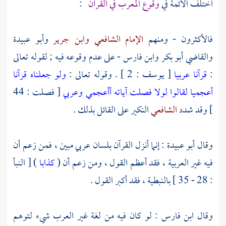
اختلف الأئمة في
وقوع المعرب في القرآن
:
فالأكثرون - ومنهم
الإمام الشافعي
وابن جرير
وأبو عبيدة
والقاضي أبو بكر
وابن فارس
- على عدم وقوعه فيه ; لقوله تعالى
:
قرآنا عربيا
[ يوسف : 2 ] . وقوله تعالى :
ولو جعلناه قرآنا
أعجميا لقالوا لولا فصلت آياته أأعجمي وعربي
[ فصلت : 44
] وقد شدد
الشافعي
النكير على القائل بذلك .
وقال
أبو عبيدة
: إنما أنزل القرآن بلسان عربي مبين ، فمن زعم أن
فيه غير العربية ، فقد أعظم القول ، ومن زعم أن (
كذابا
) [ النبأ
: 28 - 35 ] بالنبطية ، فقد أكبر القول .
وقال
ابن فارس
: لو كان فيه من لغة غير العرب شيء لتوهم