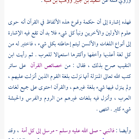
وروي مثله عن
سعيد بن جبير
ووهب بن منبه
.
فهذه إشارة إلى أن حكمة وقوع هذه الألفاظ في القرآن أنه حوى
علوم الأولين والآخرين ونبأ كل شيء فلا بد أن تقع فيه الإشارة
إلى أنواع اللغات والألسن ليتم إحاطته بكل شيء ، فاختير له من
كل لغة أعذبها وأخفها وأكثرها استعمالا للعرب . ثم رأيت
ابن
النقيب
صرح بذلك ، فقال : من
خصائص القرآن
على سائر
كتب الله تعالى المنزلة أنها نزلت بلغة القوم الذين أنزلت عليهم ،
ولم ينزل فيها شيء بلغة غيرهم ، والقرآن احتوى على جميع لغات
العرب ، وأنزل فيه بلغات غيرهم من
الروم
والفرس
والحبشة
شيء كثير . انتهى .
وأيضا :
فالنبي - صلى الله عليه وسلم - مرسل إلى كل أمة
، وقد