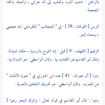
بالرحمن
: ذهب
المبرد
وثعلب إلى أنه عبراني ، وأصله بالخاء
المعجمة .
الرس
[ الفرقان : 38 ] : في " العجائب "
للكرماني
: إنه عجمي
، ومعناه البئر .
الرقيم
[ الكهف : 9 ] قيل : إنه اللوح بالرومية ، حكاه
شيذلة
.
وقال
أبو القاسم
هو الكتاب بها . وقال
الواسطي
: هو الدواة بها .
رمزا
[ آل عمران : 41 ] عده
ابن الجوزي
في " فنون الأفنان "
من المعرب . وقال
الواسطي
: هو تحريك الشفتين بالعبرية .
رهوا
: قال
أبو القاسم
في قوله تعالى :
واترك البحر رهوا
[