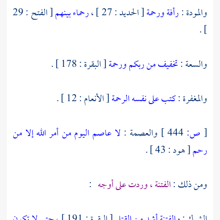
والمودة :
رأفة ورحمة
[ الحديد : 27 ] ،
رحماء بينهم
[ الفتح : 29
] .
والسعة :
تخفيف من ربكم ورحمة
[ البقرة : 178 ] .
والمغفرة :
كتب على نفسه الرحمة
[ الأنعام : 12 ] .
[
ص:
444 ]
والعصمة :
لا عاصم اليوم من أمر الله إلا من
رحم
[ هود : 43 ] .
ومن ذلك :
الفتنة ، وردت على أوجه
:
الشرك :
والفتنة أشد من القتل
[ البقرة : 191 ] ،
حتى لا تكون