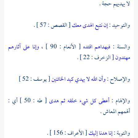
لا يهديهم حجة .
والتوحيد :
إن نتبع الهدى معك
[ القصص : 57 ] .
والسنة :
فبهداهم اقتده
[ الأنعام : 90 ] ،
وإنا على آثارهم
مهتدون
[ الزخرف : 22 ] .
والإصلاح :
وأن الله لا يهدي كيد الخائنين
[ يوسف : 52 ]
والإلهام :
أعطى كل شيء خلقه ثم هدى
[ طه : 50 ] أي :
ألهمهم المعاش .
والتوبة :
إنا هدنا إليك
[ الأعراف : 156 ] .