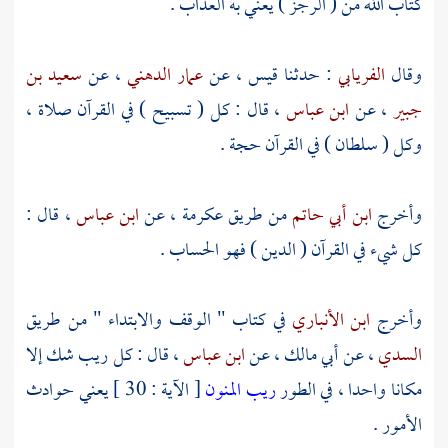
كتاب الله من ( الرجز ) يعني به العذاب .
وقال
الفريابي
: حدثنا
قيس
، عن
عمار الدهني
، عن
سعيد بن
جبير
، عن
ابن عباس
، قال : كل ( تسبيح ) في القرآن صلاة ،
وكل ( سلطان ) في القرآن حجة .
وأخرج
ابن أبي حاتم
من طريق
عكرمة
، عن
ابن عباس
، قال :
كل شيء في القرآن ( الدين ) فهو الحساب .
وأخرج
ابن الأنباري
في كتاب " الوقف والابتداء " من طريق
السدي
، عن
أبي مالك
، عن
ابن عباس
، قال : كل ريب شك إلا
مكانا واحدا ، في الطور
ريب المنون
[ الآية : 30 ] يعني حوادث
الأمور .