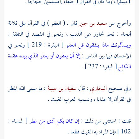
) مسلما ، وما كان في القرآن ( حنفاء ) مسلمين حجاجا .
وأخرج عن
سعيد بن جبير
قال : ( العفو ) في القرآن على ثلاثة
أنحاء : نحو تجاوز عن الذنب ، ونحو في القصد في النفقة :
ويسألونك ماذا ينفقون قل العفو
[ البقرة : 219 ] ونحو في
الإحسان فيما بين الناس :
إلا أن يعفون أو يعفو الذي بيده عقدة
النكاح
[ البقرة : 237 ] .
وفي صحيح
البخاري
: قال
سفيان بن عيينة
: ما سمى الله المطر
في القرآن إلا عذابا ، وتسميه العرب الغيث .
قلت : استثني من ذلك :
إن كان بكم أذى من مطر
[ النساء :
102 ] فإن المراد به الغيث قطعا .