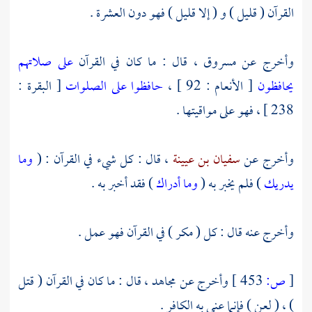
القرآن ( قليل ) و ( إلا قليل ) فهو دون العشرة .
وأخرج عن
مسروق
، قال : ما كان في القرآن
على صلاتهم
يحافظون
[ الأنعام : 92 ] ،
حافظوا على الصلوات
[ البقرة :
238 ] ، فهو على مواقيتها .
وأخرج عن
سفيان بن عيينة
، قال : كل شيء في القرآن : (
وما
يدريك
) فلم يخبر به (
وما أدراك
) فقد أخبر به .
وأخرج عنه قال : كل ( مكر ) في القرآن فهو عمل .
[
ص:
453 ]
وأخرج عن
مجاهد
، قال : ما كان في القرآن ( قتل
) ، ( لعن ) فإنما عني به الكافر .