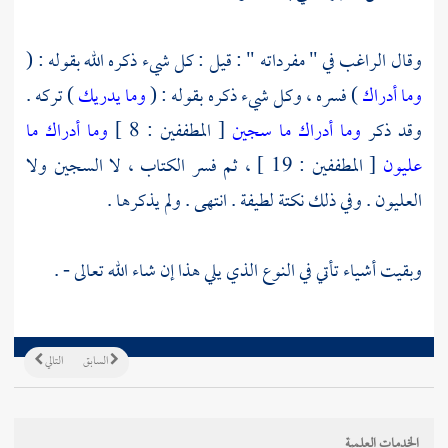
وقال
الراغب
في " مفرداته " : قيل : كل شيء ذكره الله بقوله : (
وما أدراك
) فسره ، وكل شيء ذكره بقوله : (
وما يدريك
) تركه .
وقد ذكر
وما أدراك ما سجين
[ المطففين : 8 ]
وما أدراك ما
عليون
[ المطففين : 19 ] ، ثم فسر الكتاب ، لا السجين ولا
العليون . وفي ذلك نكتة لطيفة . انتهى . ولم يذكرها .
وبقيت أشياء تأتي في النوع الذي يلي هذا إن شاء الله تعالى - .
السابق
التالي
الخدمات العلمية