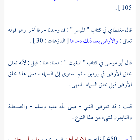
105 ] .
قال
مغلطاي
في كتاب " الميسر " : قد وجدنا حرفا آخر وهو قوله
تعالى :
والأرض بعد ذلك دحاها
[ النازعات : 30 ] .
قال
أبو موسى
في كتاب " المغيث " : معناه هنا : قبل ; لأنه تعالى
خلق الأرض في يومين ، ثم استوى إلى السماء ، فعلى هذا خلق
الأرض قبل خلق السماء . انتهى .
قلت : قد تعرض النبي - صلى الله عليه وسلم - والصحابة
والتابعون لشيء من هذا النوع .
[
ص:
450 ]
فأخرج
الإمام أحمد
في مسنده ،
وابن أبي حاتم
،