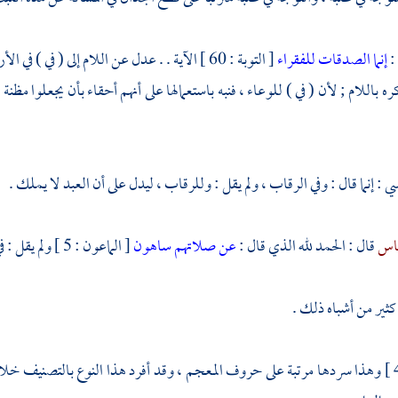
:
إنما الصدقات للفقراء
[ التوبة : 60 ] الآية . . عدل عن اللام إلى ( في
ه باللام ; لأن ( في ) للوعاء ، فنبه باستعمالها على أنهم أحقاء بأن يجعلوا م
سي
: إنما قال : وفي الرقاب ، ولم يقل : وللرقاب ، ليدل على أن العبد لا يملك .
باس
قال : الحمد لله الذي قال :
عن صلاتهم ساهون
[ الماعون : 5 ] ولم يقل : في صلاتهم .
كثير من أشباه ذلك .
وهذا سردها مرتبة على حروف المعجم ، وقد أفرد هذا النوع بالتصنيف خلا