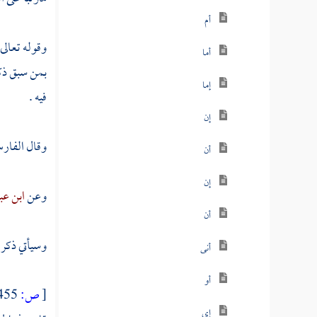
أم
وقوله تعالى 
أما
بمن سبق ذكر
إما
فيه .
إن
وقال
الفار
أن
إن
وعن
ابن ع
أن
وسيأتي ذكر 
أنى
أو
[
ص:
455 ]
إي