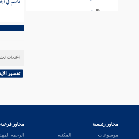
قاسم
في الج
أي
إيا
أيان
أين
الخدمات العلم
بل
تفسير الآية
بلى
بئس
بين
محاور رئيسية
محاور فرعية
التاء
موسوعات
المكتبة
الرحمة المهد