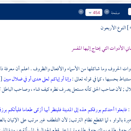
صفحة
454
النوع الأربعون
ني الأدوات التي يحتاج إليها المفسر
وات الحروف وما شاكلها من الأسماء والأفعال والظروف . اعلم أن معرفة ذل
تنباط بحسبها ، كما في قوله تعالى :
وإنا أو إياكم لعلى هدى أو في ضلال مبين
ل ; لأن صاحب الحق كأنه مستعل يصرف نظره كيف شاء ، وصاحب الباطل كأن
 :
فابعثوا أحدكم بورقكم هذه إلى المدينة فلينظر أيها أزكى طعاما فليأتكم بر
يرة بالواو ، لما انقطع نظام الترتب; لأن التلطف غير مرتب على الإتيان بالطعام
لتوجه في طلبه ، والتوجه في طلبه مترتبا على قطع الجدال في المسألة عن مدة اللب