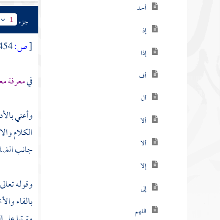
أحد
جزء
1
إذ
[
ص:
454 ]
إذا
أف
في
معرفة معا
أل
وأعني بالأد
ألا
الكلام والاس
ألا
جانب الضلا
إلا
وقوله تعالى
إلى
بالفاء والأخ
اللهم
مترتبا على ا