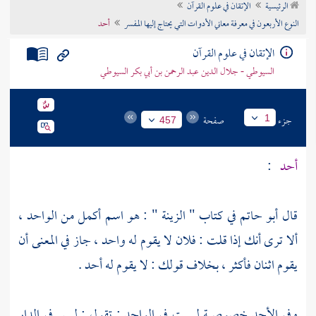
الرئيسية
الإتقان في علوم القرآن
تراجم الأعلام
النوع الأربعون في معرفة معاني الأدوات التي يحتاج إليها المفسر
أحد
الإتقان في علوم القرآن
السيوطي - جلال الدين عبد الرحمن بن أبي بكر السيوطي
جزء
صفحة
1
457
أحد
:
قال
أبو حاتم
في كتاب " الزينة " : هو اسم أكمل من الواحد ،
ألا ترى أنك إذا قلت : فلان لا يقوم له واحد ، جاز في المعنى أن
يقوم اثنان فأكثر ، بخلاف قولك : لا يقوم له أحد .
وفي الأحد خصوصية ليست في الواحد ; تقول : ليس في الدار