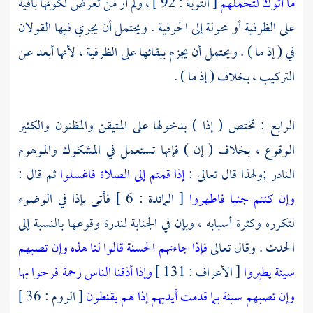
ما أتوك لتحملهم
[ التوبة : 92 ] ، ولم أر من تعرض لكونها باقية
على الظرفية أو محولة إلى الحرفية . ويحتمل أن يجري فيها القولان
في ( إذ ما ) . ويحتمل أن يجزم ببقائها على الظرفية ، لأنها أبعد عن
التركيب ، بخلاف ( إذ ما ) .
الرابع : تختص ( إذا ) بدخولها على المتيقن والمظنون والكثير
الوقوع ، بخلاف ( إن ) فإنها تستعمل في المشكوك والموهوم
النادر ;ولهذا قال تعالى :
إذا قمتم إلى الصلاة فاغسلوا
ثم قال :
وإن كنتم جنبا فاطهروا
[ المائدة : 6 ] فأتى بإذا في الوضوء
لتكرره وكثرة أسبابه ، وبإن في الجنابة لندرة وقوعها بالنسبة إلى
الحدث . وقال تعالى
فإذا جاءتهم الحسنة قالوا لنا هذه وإن تصبهم
سيئة يطيروا
[ الأعراف : 131 ]
وإذا أذقنا الناس رحمة فرحوا بها
وإن تصبهم سيئة بما قدمت أيديهم إذا هم يقنطون
[ الروم : 36 ]