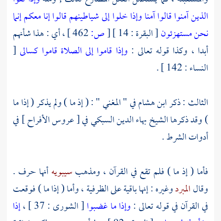
الذين آمنوا قالوا آمنا وإذا خلوا إلى شياطينهم قالوا إنا معكم إنما
نحن مستهزئون
[ البقرة : 14 ]
[
ص:
462 ]
، أي : هذا شأنهم
أبدا ، وكذا قوله تعالى :
وإذا قاموا إلى الصلاة قاموا كسالى
[
النساء : 142 ] .
الثالث : ذكر
ابن هشام
في " المغني " : ( إذ ما ) ولم يذكر ( إذا ما
) وقد ذكرها الشيخ
بهاء الدين السبكي
في [ عروس الأفراح ] في
أدوات الشرط .
فأما ( إذ ما ) فلم تقع في القرآن ، ومذهب
سيبويه
أنها حرف .
وقال
المبرد
وغيره : إنها باقية على الظرفية ، وأما ( إذا ما ) فوقعت
في القرآن في قوله تعالى :
وإذا ما غضبوا
[ الشورى : 37 ] ،
إذا