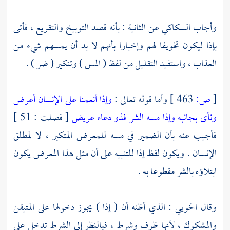
وأجاب
السكاكي
عن الثانية : بأنه قصد التوبيخ والتقريع ، فأتى
بإذا ليكون تخويفا لهم وإخبارا بأنهم لا بد أن يمسهم شيء من
العذاب ، واستفيد التقليل من لفظ ( المس ) وتنكير ( ضر ) .
[
ص:
463 ]
وأما قوله تعالى :
وإذا أنعمنا على الإنسان أعرض
ونأى بجانبه وإذا مسه الشر فذو دعاء عريض
[ فصلت : 51 ]
فأجيب عنه بأن الضمير في مسه للمعرض المتكبر ، لا لمطلق
الإنسان . ويكون لفظ إذا للتنبيه على أن مثل هذا المعرض يكون
ابتلاؤه بالشر مقطوعا به .
وقال
الخويي
: الذي أظنه أن ( إذا ) يجوز دخولها على المتيقن
والمشكوك ، لأنها ظرف وشرط ، فبالنظر إلى الشرط تدخل على