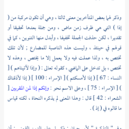
وذكر لهما بعض المتأخرين معنى ثالثا ، وهي أن تكون مركبة من (
إذا ) التي هي ظرف زمن ماض ، ومن جملة بعدها تحقيقا أو
تقديرا ، لكن حذفت الجملة تخفيفا ، وأبدل منها التنوين ، كما في
قولهم في حينئذ ، وليست هذه الناصبة للمضارع ; لأن تلك
تختص به ، ولذا عملت فيه ولا يعمل إلا ما يختص ، وهذه لا
تختص ، بل تدخل على الماضي ، كقوله تعالى : ( وإذا لآتيناهم ) [
النساء : 67 ] ( إذا لأمسكتم ) [ الإسراء : 100 ] ( إذا لأذقناك
) [ الإسراء : 75 ] ، وعلى الاسم نحو :
وإنكم إذا لمن المقربين
[
الشعراء : 42 ] قال : وهذا المعنى لم يذكره النحاة ، لكنه قياس
ما قالوه في ( إذ ) .
وفي " التذكرة "
لأبي حيان
: ذكر لي
علم الدين القمني
: أن