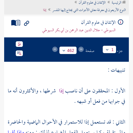
الرئيسية
الإتقان في علوم القرآن
تراجم الأعلام
النوع الأربعون في معرفة معاني الأدوات التي يحتاج إليها المفسر
إذا
الإتقان في علوم القرآن
السيوطي - جلال الدين عبد الرحمن بن أبي بكر السيوطي
جزء
صفحة
1
462
تنبيهات :
الأول : المحققون على أن ناصب
إذا
شرطها ، والأكثرون أنه ما
في جوابها من فعل أو شبهه .
الثاني : قد تستعمل إذا للاستمرار في الأحوال الماضية والحاضرة
والمستقبلة ، كما يستعمل الفعل المضارع لذلك ; ومنه
وإذا لقوا