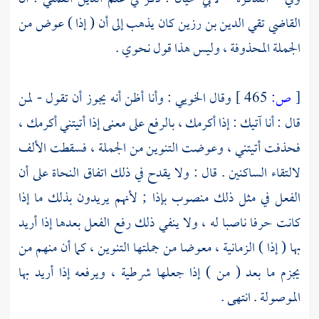
القاضي
تقي الدين بن رزين
كان يذهب إلى أن ( إذا ) عوض من
الجملة المحذوفة ، وليس هذا قول نحوي .
[
ص:
465 ]
وقال
الخويي
: وأنا أظن أنه يجوز أن تقول - لمن
قال : أنا آتيك : إذا أكرمك ، بالرفع على معنى إذا أتيتني أكرمك ،
فحذفت أتيتني ، وعوضت التنوين من الجملة ، فسقطت الألف
لالتقاء الساكنين . قال : ولا يقدح في ذلك اتفاق النحاة على أن
الفعل في مثل ذلك منصوب بإذا ; لأنهم يريدون بذلك ما إذا
كانت حرفا ناصبا له ، ولا ينفي ذلك رفع الفعل بعدها إذا أريد
بها ( إذا ) الزمانية ، معوضا من جملتها التنوين ، كما أن منهم من
يجزم ما بعد ( من ) إذا جعلها شرطية ، ويرفعه إذا أريد بها
الموصولة . انتهى .