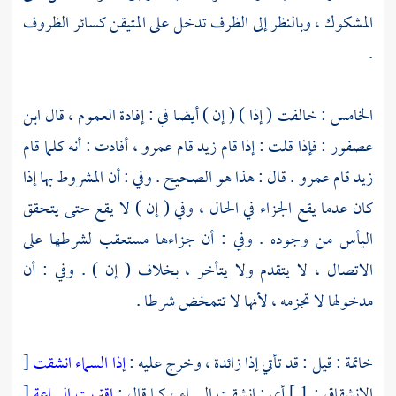
المشكوك ، وبالنظر إلى الظرف تدخل على المتيقن كسائر الظروف
.
الخامس : خالفت ( إذا ) ( إن ) أيضا في : إفادة العموم ، قال
ابن
عصفور
: فإذا قلت : إذا قام زيد قام عمرو ، أفادت : أنه كلما قام
زيد قام عمرو . قال : هذا هو الصحيح . وفي : أن المشروط بها إذا
كان عدما يقع الجزاء في الحال ، وفي ( إن ) لا يقع حتى يتحقق
اليأس من وجوده . وفي : أن جزاءها مستعقب لشرطها على
الاتصال ، لا يتقدم ولا يتأخر ، بخلاف ( إن ) . وفي : أن
مدخولها لا تجزمه ، لأنها لا تتمخض شرطا .
خاتمة : قيل : قد تأتي إذا زائدة ، وخرج عليه :
إذا السماء انشقت
[
الانشقاق : 1 ] أي : انشقت السماء ، كما قال :
اقتربت الساعة
[