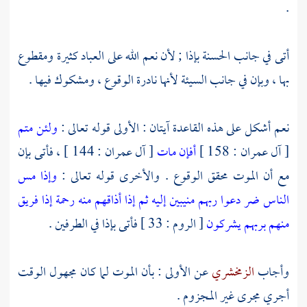
.
أتى في جانب الحسنة بإذا ; لأن نعم الله على العباد كثيرة ومقطوع
بها ، وبإن في جانب السيئة لأنها نادرة الوقوع ، ومشكوك فيها .
نعم أشكل على هذه القاعدة آيتان : الأولى قوله تعالى :
ولئن متم
[ آل عمران : 158 ]
أفإن مات
[ آل عمران : 144 ] ، فأتى بإن
مع أن الموت محقق الوقوع . والأخرى قوله تعالى :
وإذا مس
الناس ضر دعوا ربهم منيبين إليه ثم إذا أذاقهم منه رحمة إذا فريق
منهم بربهم يشركون
[ الروم : 33 ] فأتى بإذا في الطرفين .
وأجاب
الزمخشري
عن الأولى : بأن الموت لما كان مجهول الوقت
أجري مجرى غير المجزوم .