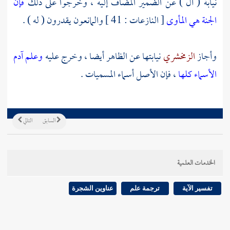
نيابة ( أل ) عن الضمير المضاف إليه ، وخرجوا على ذلك
فإن
الجنة هي المأوى
[ النازعات : 41 ] والمانعون يقدرون ( له ) .
وأجاز
الزمخشري
نيابتها عن الظاهر أيضا ، وخرج عليه
وعلم آدم
الأسماء كلها
، فإن الأصل أسماء المسميات .
السابق
التالي
الخدمات العلمية
تفسير الآية
ترجمة علم
عناوين الشجرة