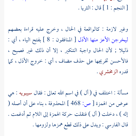
[ النجم : 1 ] قال : الثريا .
وغير لازمة : كالواقعة في الحال ، وخرج عليه قراءة بعضهم
ليخرجن الأعز منها الأذل
[ المنافقون : 8 ] بفتح الياء ، أي :
ذليلا ; لأن الحال واجبة التنكير ، إلا أن ذلك غير فصيح ،
فالأحسن تخريجها على حذف مضاف ، أي : خروج الأذل ، كما
قدره
الزمخشري
.
مسألة : اختلف في ( أل ) في اسم الله تعالى : فقال
سيبويه
: هي
عوض من الهمزة
[
ص:
468 ]
المحذوفة ، بناء على أن أصله (
إله ) ، دخلت ( أل ) فنقلت حركة الهمزة إلى اللام ثم أدغمت .
قال
الفارسي
: ويدل على ذلك قطع همزها ولزومها .