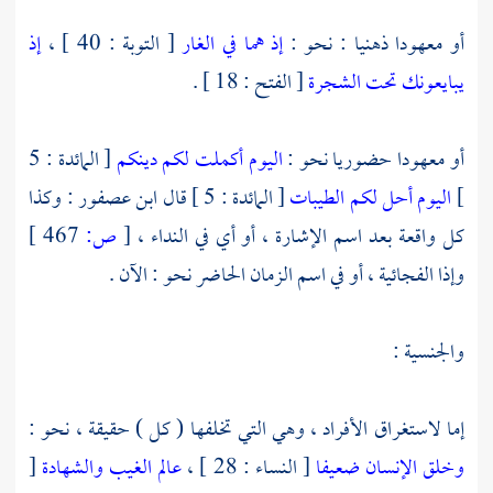
أو معهودا ذهنيا : نحو :
إذ هما في الغار
[ التوبة : 40 ] ،
إذ
يبايعونك تحت الشجرة
[ الفتح : 18 ] .
أو معهودا حضوريا نحو :
اليوم أكملت لكم دينكم
[ المائدة : 5
]
اليوم أحل لكم الطيبات
[ المائدة : 5 ] قال
ابن عصفور
: وكذا
كل واقعة بعد اسم الإشارة ، أو أي في النداء ،
[
ص:
467 ]
وإذا الفجائية ، أو في اسم الزمان الحاضر نحو : الآن .
والجنسية :
إما لاستغراق الأفراد ، وهي التي تخلفها ( كل ) حقيقة ، نحو :
وخلق الإنسان ضعيفا
[ النساء : 28 ] ،
عالم الغيب والشهادة
[