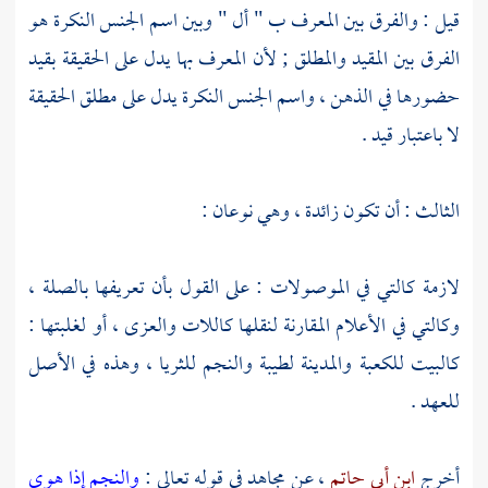
قيل : والفرق بين المعرف ب " أل " وبين اسم الجنس النكرة هو
الفرق بين المقيد والمطلق ; لأن المعرف بها يدل على الحقيقة بقيد
حضورها في الذهن ، واسم الجنس النكرة يدل على مطلق الحقيقة
لا باعتبار قيد .
الثالث : أن تكون زائدة ، وهي نوعان :
لازمة كالتي في الموصولات : على القول بأن تعريفها بالصلة ،
وكالتي في الأعلام المقارنة لنقلها كاللات والعزى ، أو لغلبتها :
كالبيت
للكعبة
والمدينة
لطيبة والنجم للثريا ، وهذه في الأصل
للعهد .
أخرج
ابن أبي حاتم
، عن
مجاهد
في قوله تعالى :
والنجم إذا هوى