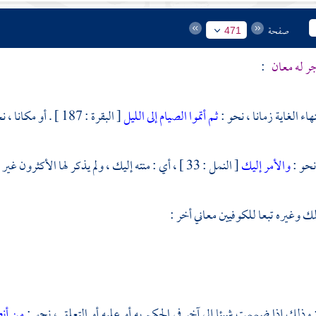
صفحة
471
ر له معان
:
هاء الغاية زمانا ، نحو :
ثم أتموا الصيام إلى الليل
[ البقرة : 187 ] . أو مكانا ، نحو :
نحو :
والأمر إليك
[ النمل : 33 ] ، أي : منته إليك ، ولم يذكر لها الأكثرون غير هذا المعنى .
لك
وغيره تبعا للكوفيين معاني أخر :
 : وذلك إذا ضممت شيئا إلى آخر في الحكم به أو عليه أو التعلق ، نحو :
من أنص