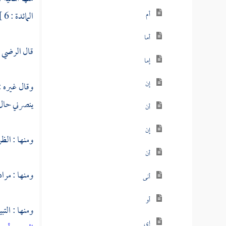
أم
المائدة : 6 ] ،
أما
قال
الرضي
:
إما
إن
وقال غيره :
ينصرني حال ك
أن
إن
ومنها : الظ
أن
ومنها : مراد
أنى
أو
ومنها : التب
إي