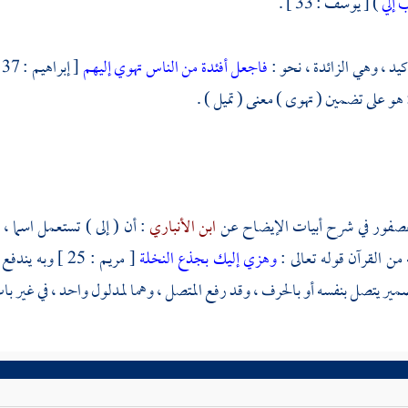
 إلي
) [ يوسف : 33 ] .
كيد ، وهي الزائدة ، نحو :
فاجعل أفئدة من الناس تهوي إليهم
[ إبراهيم : 37 ] في قراءة بعضهم بفتح الواو ، أي : تهواهم . قاله
 هو على تضمين ( تهوى ) معنى ( تميل ) .
عصفور
في شرح أبيات الإيضاح عن
ابن الأنباري
: أن ( إلى ) تستعمل اسما 
ن القرآن قوله تعالى :
وهزي إليك بجذع النخلة
[ مريم : 25 ] وبه يندفع إشكال
مير يتصل بنفسه أو بالحرف ، وقد رفع المتصل ، وهما لمدلول واحد ، في غير با