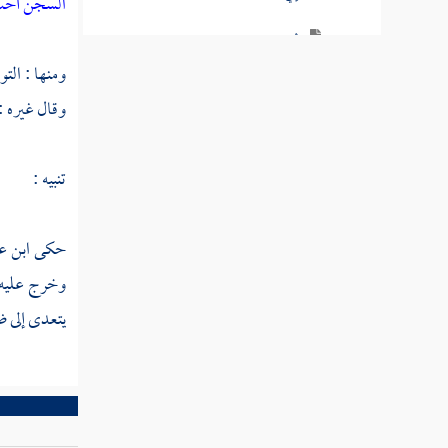
السجن أحب
أي
ومنها : التو
إيا
وقال غيره :
أيان
تنبيه :
أين
بل
حكى
ابن 
بلى
وخرج عليه م
يتعدى إلى ض
بئس
بين
التاء