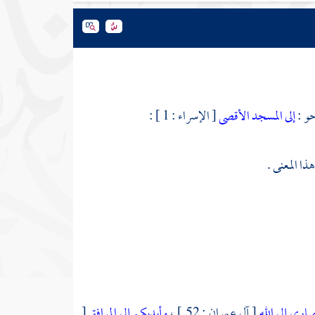
إلى المسجد الأقصى
[ الإسراء : 1 ] :
اري إلى الله
[ آل عمران : 52 ] ،
وأيديكم إلى المرافق
[