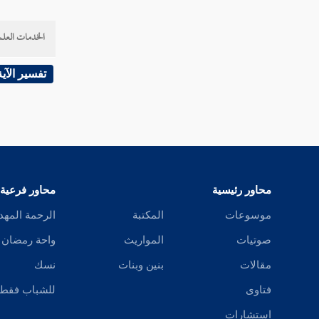
تبارك
تعال
الخدمات العلم
ثم
تفسير الآية
جعل
حاشا
حتى
محاور رئيسية
محاور فرعية
حيث
موسوعات
المكتبة
الرحمة المهد
دون
صوتيات
المواريث
واحة رمضان
ذو
مقالات
بنين وبنات
نسك
فتاوى
للشباب فقط
رويدا
استشارات