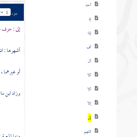
أحد
جزء
1
إذ
إلى : حرف ج
إذا
أف
أشهرها : انت
أل
أو غيرهما ، 
ألا
ألا
وزاد
ابن ما
إلا
إلى
اللهم
منها المعية