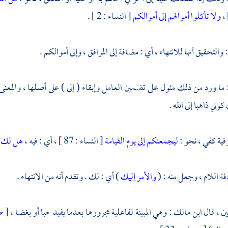
ولا تأكلوا أموالهم إلى أموالكم
[ النساء : 2 ] .
 والتحقيق أنها للانتهاء ، أي : مضافة إلى المرافق ، وإلى أموالكم .
 ما ورد من ذلك مئول على تضمين العامل وإبقاء ( إلى ) على أصلها ، والمعنى 
وني ذاهبا إلى الله .
رفية كفي ، نحو :
ليجمعنكم إلى يوم القيامة
[ النساء : 87 ] ، أي : فيه ،
هل لك إ
فة اللام ، وجعل منه : (
والأمر إليك
) أي : لك . وتقدم أنه من الانتهاء .
يين ، قال
ابن مالك
: وهي المبينة لفاعلية مجرورها بعدما يفيد حبا أو بغضا ،
[
ص