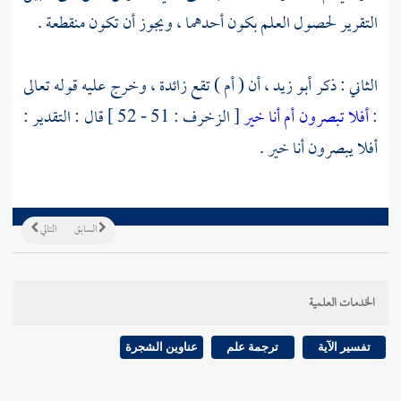
التقرير لحصول العلم بكون أحدهما ، ويجوز أن تكون منقطعة .
الثاني : ذكر أبو زيد ، أن ( أم ) تقع زائدة ، وخرج عليه قوله تعالى
:
أفلا تبصرون أم أنا خير
[ الزخرف : 51 - 52 ] قال : التقدير :
أفلا يبصرون أنا خير .
السابق
التالي
الخدمات العلمية
تفسير الآية
ترجمة علم
عناوين الشجرة