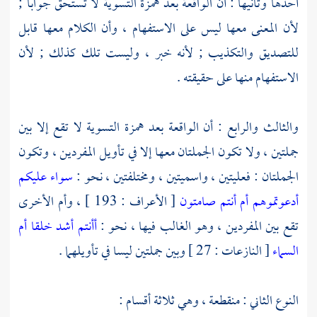
أحدها وثانيها : أن الواقعة بعد همزة التسوية لا تستحق جوابا ;
لأن المعنى معها ليس على الاستفهام ، وأن الكلام معها قابل
للتصديق والتكذيب ; لأنه خبر ، وليست تلك كذلك ; لأن
الاستفهام منها على حقيقته .
والثالث والرابع : أن الواقعة بعد همزة التسوية لا تقع إلا بين
جملتين ، ولا تكون الجملتان معها إلا في تأويل المفردين ، وتكون
الجملتان : فعليتين ، واسميتين ، ومختلفتين ، نحو :
سواء عليكم
أدعوتموهم أم أنتم صامتون
[ الأعراف : 193 ] ، وأم الأخرى
تقع بين المفردين ، وهو الغالب فيها ، نحو :
أأنتم أشد خلقا أم
السماء
[ النازعات : 27 ] وبين جملتين ليسا في تأويلهما .
النوع الثاني : منقطعة ، وهي ثلاثة أقسام :