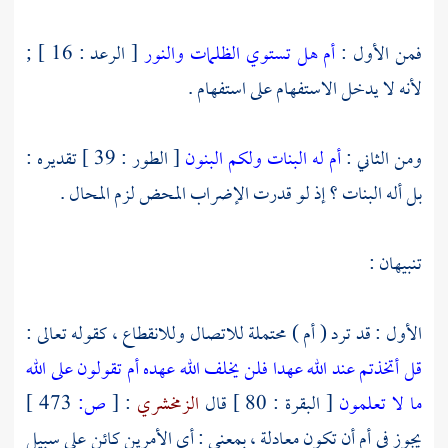
فمن الأول :
أم هل تستوي الظلمات والنور
[ الرعد : 16 ] ;
لأنه لا يدخل الاستفهام على استفهام .
ومن الثاني :
أم له البنات ولكم البنون
[ الطور : 39 ] تقديره :
بل أله البنات ؟ إذ لو قدرت الإضراب المحض لزم المحال .
تنبيهان :
الأول : قد ترد ( أم ) محتملة للاتصال وللانقطاع ، كقوله تعالى :
قل أتخذتم عند الله عهدا فلن يخلف الله عهده أم تقولون على الله
ما لا تعلمون
[ البقرة : 80 ] قال
الزمخشري
:
[
ص:
473 ]
يجوز في أم أن تكون معادلة ، بمعنى : أي الأمرين كائن على سبيل