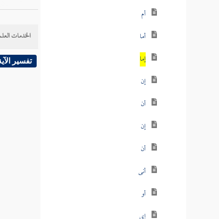
أم
الخدمات العلم
أما
إما
تفسير الآية
إن
أن
إن
أن
أنى
أو
إي