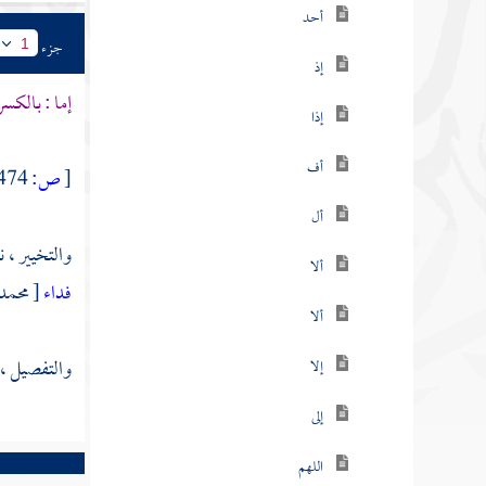
أحد
جزء
1
إذ
إما : بالكسر
إذا
أف
[
ص:
474 ]
أل
والتخيير ، 
ألا
فداء
[ محمد : 4 
ألا
والتفصيل ، 
إلا
إلى
اللهم