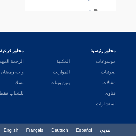
أي
إيا
أيان
محاور رئيسية
محاور فرعية
أين
موسوعات
المكتبة
الرحمة المهد
بل
صوتيات
المواريث
واحة رمضان
بلى
مقالات
بنين وبنات
نسك
فتاوى
للشباب فقط
بئس
استشارات
بين
التاء
عربي
Español
Deutsch
Français
English